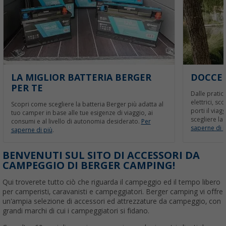
LA MIGLIOR BATTERIA BERGER
DOCCE 
PER TE
Dalle pratic
elettrici, sc
Scopri come scegliere la batteria Berger più adatta al
porti il viag
tuo camper in base alle tue esigenze di viaggio, ai
scegliere la
consumi e al livello di autonomia desiderato.
Per
saperne di p
saperne di più
.
BENVENUTI SUL SITO DI ACCESSORI DA
CAMPEGGIO DI BERGER CAMPING!
Qui troverete tutto ciò che riguarda il campeggio ed il tempo libero
per camperisti, caravanisti e campeggiatori. Berger camping vi offre
un'ampia selezione di accessori ed attrezzature da campeggio, con
grandi marchi di cui i campeggiatori si fidano.