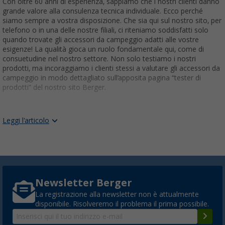
Con oltre 60 anni di esperienza, sappiamo che i nostri clienti danno
grande valore alla consulenza tecnica individuale. Ecco perché
siamo sempre a vostra disposizione. Che sia qui sul nostro sito, per
telefono o in una delle nostre filiali, ci riteniamo soddisfatti solo
quando trovate gli accessori da campeggio adatti alle vostre
esigenze! La qualità gioca un ruolo fondamentale qui, come di
consuetudine nel nostro settore. Non solo testiamo i nostri
prodotti, ma incoraggiamo i clienti stessi a valutare gli accessori da
campeggio in modo dettagliato sull’apposita pagina “tester di
prodotti” del nostro sito Berger.
BERGER CAMPING: NEGOZIO DI ARTICOLI E
Leggi l'articolo
ACCESSORI PER IL CAMPEGGIO
In
Berger Camping
siamo specializzati nell'offrire un'ampia
selezione di articoli e accessori da campeggio delle migliori marche
sul mercato. Ogni prodotto è stato accuratamente scelto per
garantire
durata e funzionalità
, consentendoti di vivere la natura
con totale sicurezza e comfort. Scopri tutto il necessario per
Newsletter Berger
un'esperienza di campeggio unica e indimenticabile.
La registrazione alla newsletter non è attualmente
ATTREZZATURA OUTDOOR DELLE MIGLIORI
disponibile. Risolveremo il problema il prima possibile.
MARCHE: ACCESSORI E UTENSILI PER IL