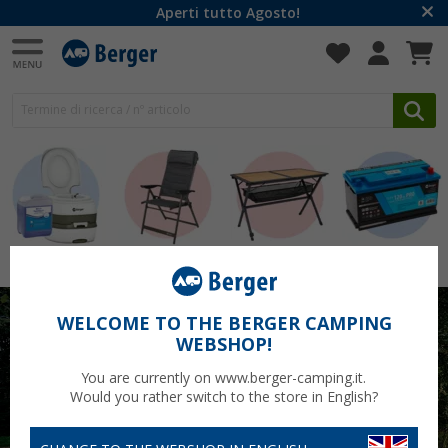
Aperti tutto Agosto!
Sanitari
Sedie
Tavoli
Batterie
WELCOME TO THE BERGER CAMPING
WEBSHOP!
You are currently on www.berger-camping.it.
Would you rather switch to the store in English?