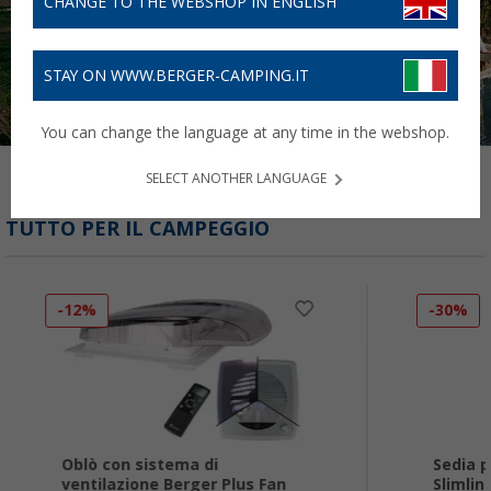
CHANGE TO THE WEBSHOP IN ENGLISH
STAY ON WWW.BERGER-CAMPING.IT
You can change the language at any time in the webshop.
SELECT ANOTHER LANGUAGE
TUTTO PER IL CAMPEGGIO
-12%
-30%
Oblò con sistema di
Sedia 
ventilazione Berger Plus Fan
Slimlin