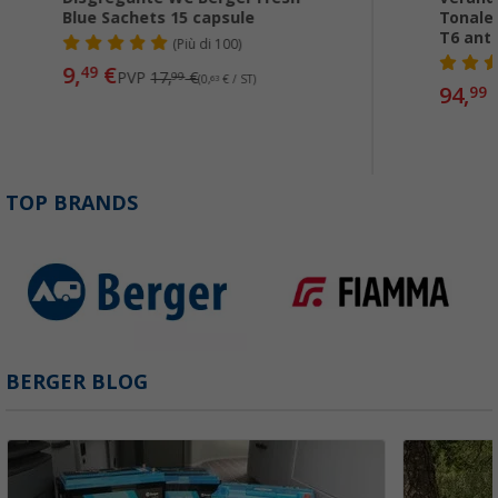
Blue Sachets 15 capsule
Tonale
T6 antr
(
Più di
100)
9,
€
49
PVP
17,
€
99
(0,
63
€ / ST)
94,
99
TOP BRANDS
BERGER BLOG