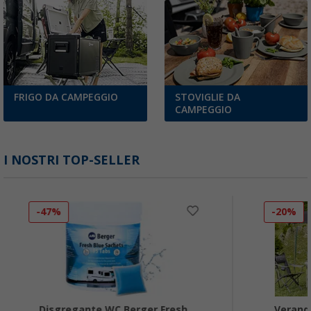
FRIGO DA CAMPEGGIO
STOVIGLIE DA
CAMPEGGIO
I NOSTRI TOP-SELLER
-47%
-20%
Disgregante WC Berger Fresh
Verand