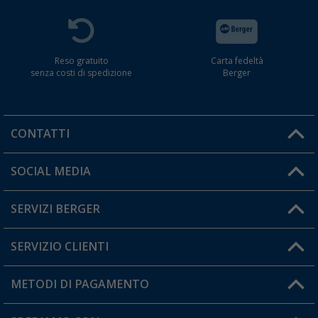
Reso gratuito
Carta fedeltà
senza costi di spedizione
Berger
CONTATTI
Orari di apertura del servizio:
SOCIAL MEDIA
Lun. - Ven.: 08:00 - 17:00
SERVIZI BERGER
Hai una domanda?
SERVIZIO CLIENTI
Diventare rivenditori
Il mio Account
METODI DI PAGAMENTO
Informazioni sulla spedizione
I miei Preferiti
Resi