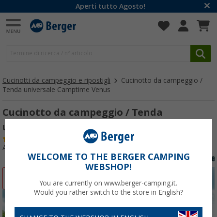
Aperti tutto Agosto!
Cucinotti da campeggio e ripostigli
Cucinotto da campeggio /
Tenda universale Camptime Venus
Cucinotto da campeggio / Tenda
universale Camptime Venus
(52)
Articolo n: 336840
WELCOME TO THE BERGER CAMPING
WEBSHOP!
-32%
You are currently on www.berger-camping.it.
Would you rather switch to the store in English?