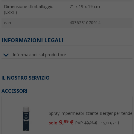
Dimensione d’imballaggio
71 x 19 x 19 cm
(LxlxH)
ean
4036231070914
INFORMAZIONI LEGALI
Informazioni sul produttore
IL NOSTRO SERVIZIO
ACCESSORI
Spray impermeabilizzante Berger per tende
9,
€
99
solo
PVP
10,
€
99
19,
€ / 1 l
98