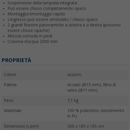
Sospensione della lampada integrata
Può essere chiuso completamente opaco
Montaggio/smontaggio rapido
L'ingresso può essere arrotolato / chiuso opaco
2 grandi finestre panoramiche a sinistra e a destra (possono
essere chiuse opache)
Altezza comoda in piedi
Colonna d'acqua 2000 mm
PROPRIETÀ
Colore
azzurro
Paleria
Acciaio (Ø19 mm), fibra di
vetro (Ø11 mm)
Peso
7,1 kg
Materiale
100 % poliestere, rivestimento
in PU
Dimensioni (LxlxH)
200 x 185 x 195 cm