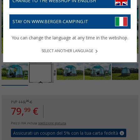
CHANGE TO THE WEBSHOP IN ENGLISH
STAY ON WWW.BERGER-CAMPING.IT
You can change the language at any time in the webshop.
SELECT ANOTHER LANGUAGE
00
PVP
119,
€
79,
€
99
Prezzi IVA inclusa
spedizione gratuita
Assicurati un coupon del 5% con la tua carta fedeltà