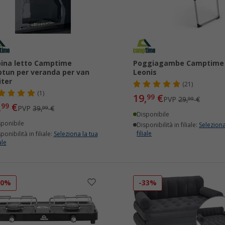
ina letto Camptime
Poggiagambe Camptime
tun per veranda per van
Leonis
iter
(21)
(1)
19,
€
99
PVP
29,
€
99
,
€
99
PVP
39,
€
99
Disponibile
sponibile
Disponibilità in filiale:
Seleziona
filiale
ponibilità in filiale:
Seleziona la tua
ale
20%
-33%