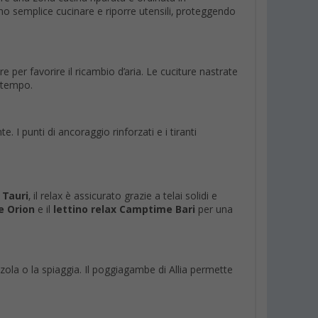
ono semplice cucinare e riporre utensili, proteggendo
e per favorire il ricambio d’aria. Le cuciture nastrate
l tempo.
e. I punti di ancoraggio rinforzati e i tiranti
Tauri
, il relax è assicurato grazie a telai solidi e
e Orion
e il
lettino relax Camptime Bari
per una
zzola o la spiaggia. Il poggiagambe di Allia permette