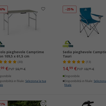
16%
-25%
olo pieghevole Camptime
Sedia pieghevole Campt
on 109,5 x 61,5 cm
Tauri
(30)
(13)
,
€
14,
€
99
99
PVP
59,
€
PVP
19,
€
99
99
sponibile
Disponibile
ponibilità in filiale:
Seleziona la tua
Disponibilità in filiale:
Seleziona
ale
filiale
21%