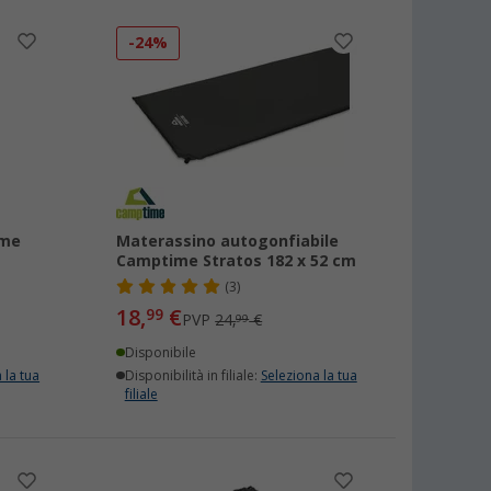
-24%
ime
Materassino autogonfiabile
Camptime Stratos 182 x 52 cm
(3)
18,
€
99
PVP
24,
€
99
Disponibile
 la tua
Disponibilità in filiale:
Seleziona la tua
filiale