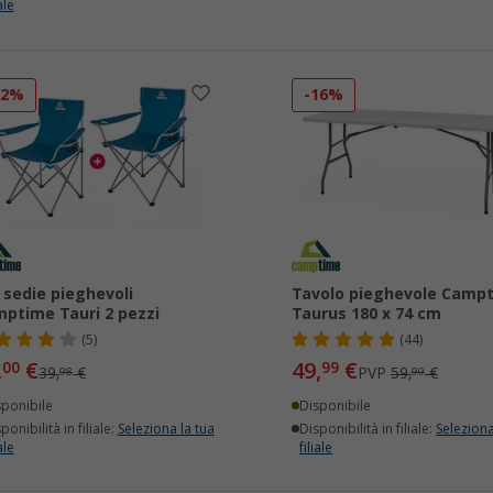
ale
32%
-16%
 sedie pieghevoli
Tavolo pieghevole Camp
ptime Tauri 2 pezzi
Taurus 180 x 74 cm
(5)
(44)
,
€
49,
€
00
99
39,
€
PVP
59,
€
98
99
sponibile
Disponibile
ponibilità in filiale:
Seleziona la tua
Disponibilità in filiale:
Seleziona
ale
filiale