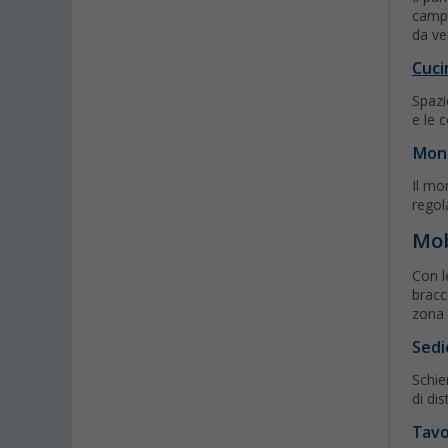
campe
da ve
Cuci
Spazi
e le 
Mont
Il mon
regola
Mob
Con l
bracc
zona 
Sedi
Schie
di di
Tavo