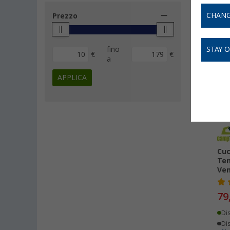
CHANG
Prezzo
fino
STAY 
€
€
-
a
APPLICA
Cuc
Ten
Ve
79
Di
Dis