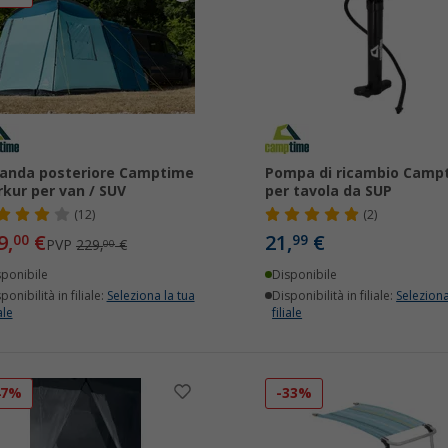
anda posteriore Camptime
Pompa di ricambio Camp
kur per van / SUV
per tavola da SUP
(12)
(2)
9,
€
21,
€
00
99
PVP
229,
€
00
sponibile
Disponibile
ponibilità in filiale:
Seleziona la tua
Disponibilità in filiale:
Seleziona
ale
filiale
47%
-33%