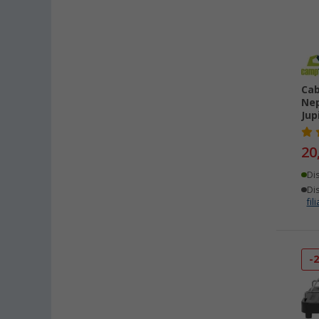
Cab
Nep
Jup
20
Di
Dis
fili
-