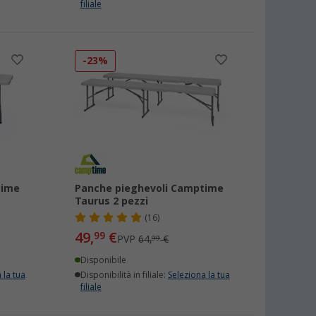
filiale
-23%
time
Panche pieghevoli Camptime
Taurus 2 pezzi
(16)
49,
€
99
PVP
64,
€
99
Disponibile
 la tua
Disponibilità in filiale:
Seleziona la tua
filiale