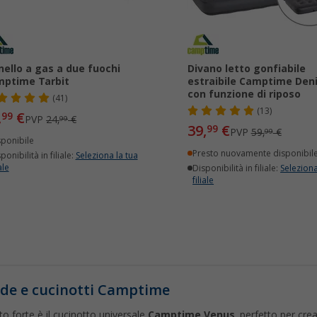
nello a gas a due fuochi
Divano letto gonfiabile
ptime Tarbit
estraibile Camptime Den
con funzione di riposo
(41)
(13)
,
€
99
PVP
24,
€
99
39,
€
99
PVP
59,
€
99
sponibile
Presto nuovamente disponibil
ponibilità in filiale:
Seleziona la tua
ale
Disponibilità in filiale:
Seleziona
filiale
de e cucinotti Camptime
nto forte è il cucinotto universale
Camptime Venus
, perfetto per cre