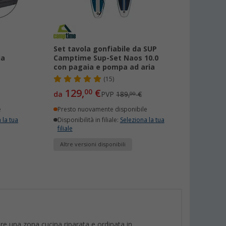
Set tavola gonfiabile da SUP
ia
Camptime Sup-Set Naos 10.0
con pagaia e pompa ad aria
(15)
129,
€
00
da
PVP
189,
€
00
e
Presto nuovamente disponibile
 la tua
Disponibilità in filiale:
Seleziona la tua
filiale
Altre versioni disponibili
are una zona cucina riparata e ordinata in