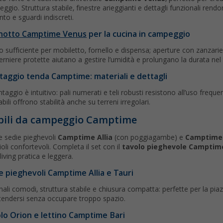
ggio. Struttura stabile, finestre arieggianti e dettagli funzionali rend
nto e sguardi indiscreti.
notto Camptime Venus
per la cucina in campeggio
o sufficiente per mobiletto, fornello e dispensa; aperture con zanzarier
cerniere protette aiutano a gestire l’umidità e prolungano la durata ne
aggio tenda Camptime: materiali e dettagli
taggio è intuitivo: pali numerati e teli robusti resistono all’uso frequent
bili offrono stabilità anche su terreni irregolari.
ili da campeggio Camptime
e sedie pieghevoli
Camptime Allia
(con poggiagambe) e
Camptime 
ioli confortevoli. Completa il set con il
tavolo pieghevole Camptim
living pratica e leggera.
e pieghevoli Camptime Allia e Tauri
nali comodi, struttura stabile e chiusura compatta: perfette per la pia
stendersi senza occupare troppo spazio.
lo Orion e lettino Camptime Bari