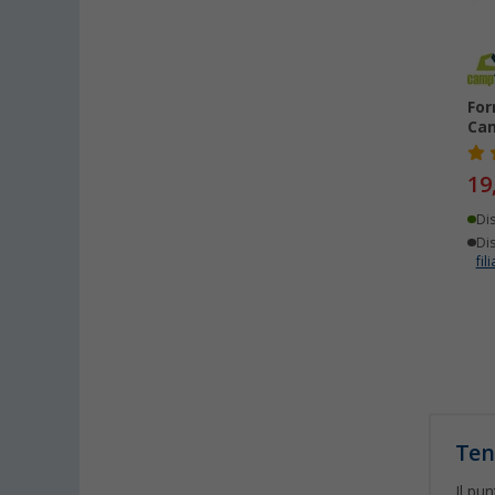
For
Cam
19
Di
Dis
fili
Ten
Il pu