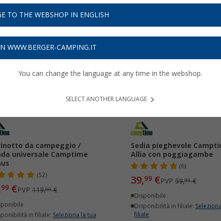
E TO THE WEBSHOP IN ENGLISH
ON WWW.BERGER-CAMPING.IT
32%
-33%
You can change the language at any time in the webshop.
SELECT ANOTHER LANGUAGE
inotto da campeggio /
Sedia pieghevole Campt
da universale Camptime
Allia con poggiagambe
nus
(6)
(52)
39,
€
99
PVP
59,
€
99
,
€
99
PVP
119,
€
00
Disponibile
sponibile
Disponibilità in filiale:
Seleziona
filiale
ponibilità in filiale:
Seleziona la tua