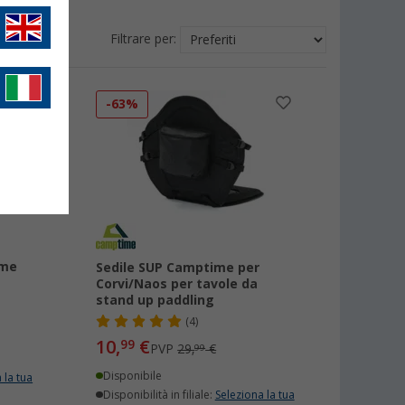
Filtrare per:
-63%
ime
Sedile SUP Camptime per
Corvi/Naos per tavole da
stand up paddling
(4)
10,
€
99
PVP
29,
€
99
Disponibile
 la tua
Disponibilità in filiale:
Seleziona la tua