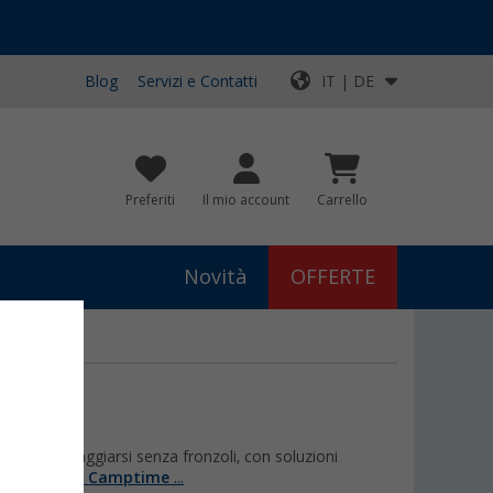
Blog
Servizi e Contatti
IT | DE
Preferiti
Il mio account
Carrello
Novità
OFFERTE
uole equipaggiarsi senza fronzoli, con soluzioni
rne di più su
Camptime
...