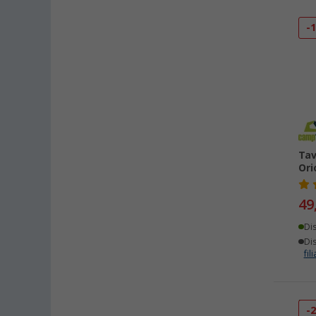
-
Tav
Ori
49
Di
Dis
fili
-