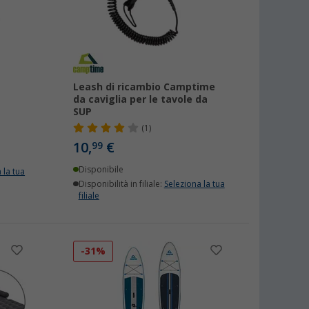
Leash di ricambio Camptime
da caviglia per le tavole da
SUP
(1)
10,
€
99
Disponibile
 la tua
Disponibilità in filiale:
Seleziona la tua
filiale
-31%