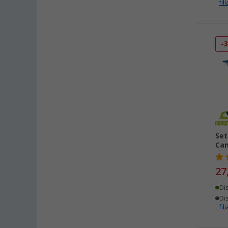
fili
-
Set
Cam
27
Di
Dis
fili