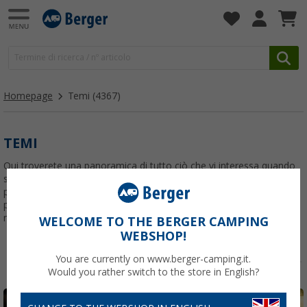
Homepage
Temi
(4367)
TEMI
Qui troverete una panoramica di tutto ciò che vi interessa quando
si tratta di campeggio. Vi presentiamo le offerte stagionali, i
prodotti più interessanti e le grandi promozioni. Tutto questo solo
perchè abbiamo una missione: dotare tutti i campeggiatori dei
migliori accessori!
WELCOME TO THE BERGER CAMPING
WEBSHOP!
You are currently on www.berger-camping.it.
Would you rather switch to the store in English?