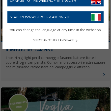
CHANGE TO THE WEBSHOP IN ENGLISH
STAY ON WWW.BERGER-CAMPING.IT
You can change the language at any time in the webshop.
SELECT ANOTHER LANGUAGE
IL MEGLIO DEL CAMPING
I nostri highlight per il campeggio faranno battere forte il
cuore di ogni camperista. Combinano accessori e attrezzature
che migliorano l'atmosfera del campeggio e attirano
l'attenzione dei vicini.