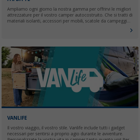
Ampliamo ogni giorno la nostra gamma per offrirvi le migliori
attrezzature per il vostro camper autocostruito. Che si tratti di
materiali isolanti, accessori per mobili, scatole da campeggio
universali o componenti del veicolo. Gli hobbisti troveranno
qui tutto per il loro camper.
VANLIFE
Il vostro viaggio, il vostro stile. Vanlife include tutti i gadget
necessari per sentirsi a proprio agio durante le avventure.
Personalizzate la vostra vita in camper tanto quanto voi! Per