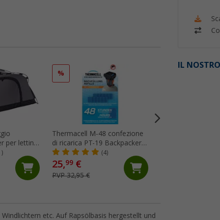
Sc
Co
IL NOSTRO
%
%
gio
Thermacell M-48 confezione
Thermacell MR-B
r per lettino
di ricarica PT-19 Backpacker
Backpacker PT-19 
 x 75 x 105
48 ore
per insetti / zanza
1)
(4)
(4)
25,
€
64,
€
99
99
PVP 32,95 €
PVP 74,95 €
Windlichtern etc. Auf Rapsölbasis hergestellt und