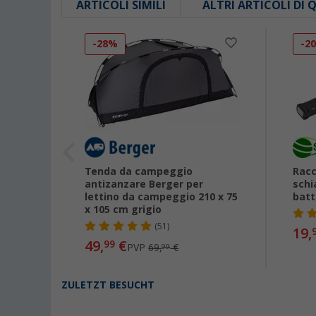
ARTICOLI SIMILI
ALTRI ARTICOLI DI
-28%
-2
ta
Tenda da campeggio
Racc
gen
antizanzare Berger per
schi
lettino da campeggio 210 x 75
batt
x 105 cm grigio
(51)
19,
49,
€
99
PVP
69,
€
99
ZULETZT BESUCHT