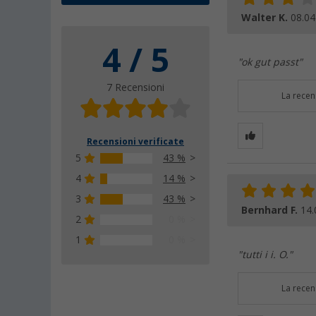
Walter K.
08.04
4 / 5
"ok gut passt"
7 Recensioni
La recen
Recensioni verificate
5
43 %
4
14 %
3
43 %
Bernhard F.
14.
2
0 %
1
0 %
"tutti i i. O."
La recen