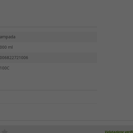
ampada
000 ml
006822721006
100C
Valutazione verif