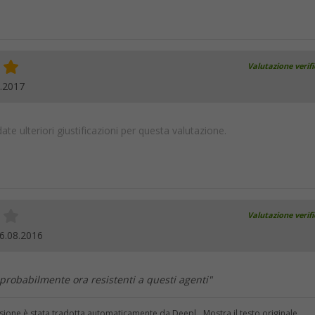
Valutazione verif
.2017
te ulteriori giustificazioni per questa valutazione.
Valutazione verif
6.08.2016
 probabilmente ora resistenti a questi agenti"
sione è stata tradotta automaticamente da Deepl.
Mostra il testo originale