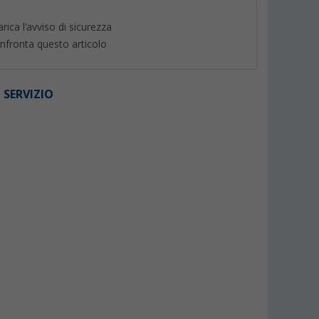
arica l'avviso di sicurezza
nfronta questo articolo
 SERVIZIO
P
Zampironi TGO per zanzare
Impermeabile Berg
repellente
con citronella extra forte 10
Cherrapunjee
re
pezzi
(5)
(6)
3,
€
1,
€
99
99