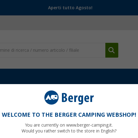
Aperti tutto Agosto!
da outdoor
Antizanzare
Citronella Leuchtenöl
WELCOME TO THE BERGER CAMPING WEBSHOP!
You are currently on www.berger-camping.it.
Would you rather switch to the store in English?