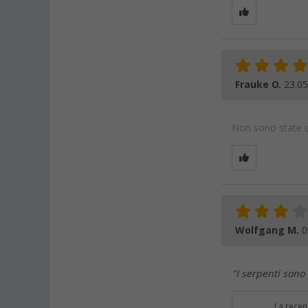
Frauke O.
23.05
Non sono state da
Wolfgang M.
0
"I serpenti sono
La recen