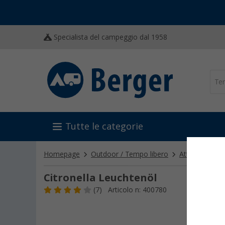
Specialista del campeggio dal 1958
Tutte le categorie
Homepage
Outdoor / Tempo libero
Attrezzatura 
Citronella Leuchtenöl
(7)
Articolo n: 400780