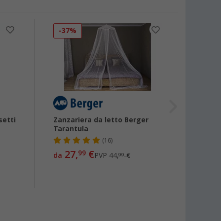
-37%
-3%
setti
Zanzariera da letto Berger
Porta
Tarantula
Brunn
(16)
27,
€
12,
99
99
da
PVP
44,
€
99