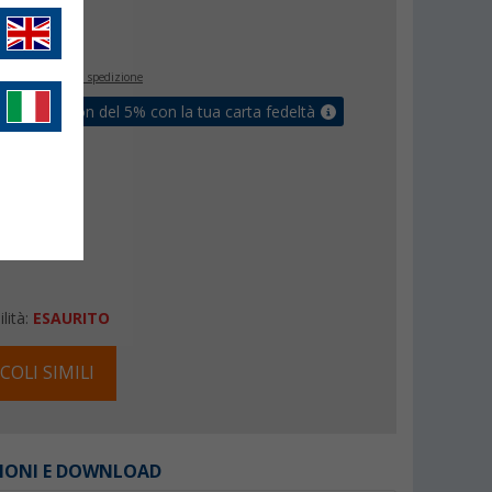
€
inclusa
+ Spese di spedizione
ati un coupon del 5% con la tua carta fedeltà
lità:
ESAURITO
COLI SIMILI
IONI E DOWNLOAD