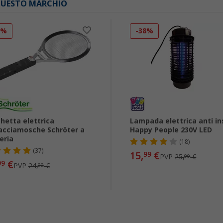
 QUESTO MARCHIO
0%
-38%
hetta elettrica
Lampada elettrica anti in
acciamosche Schröter a
Happy People 230V LED
eria
(18)
(37)
15,
€
99
PVP
25,
€
99
€
99
PVP
24,
€
99