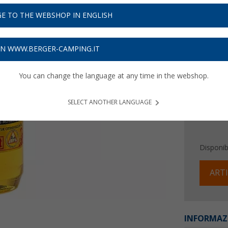
6,
99
E TO THE WEBSHOP IN ENGLISH
6,
€ / l
99
Prezzi IVA 
ON WWW.BERGER-CAMPING.IT
Assicur
You can change the language at any time in the webshop.
SELECT ANOTHER LANGUAGE
Disponibi
ARTI
INFORMAZ