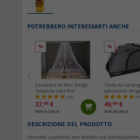
POTREBBERO INTERESSARTI ANCHE
%
%
Zanzariera da letto Berger
Tenda da campeg
Tarantula extra fine
antizanzare Berge
da campeggio 210
(16)
(5
cm grigio
37,
€
49,
€
99
99
PVP 54,99 €
PVP 69,99 €
DESCRIZIONE DEL PRODOTTO
Citronella Leuchtenöl zum Befüllen von Bambusfackeln, 