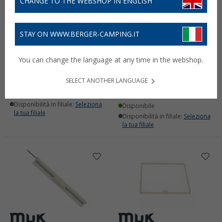
CHANGE TO THE WEBSHOP IN ENGLISH
STAY ON WWW.BERGER-CAMPING.IT
Zanzariera a rullo bianca
Set di bloccaggio
You can change the language at any time in the webshop.
42,
€
99
(1)
SELECT ANOTHER LANGUAGE
11,
€
99
Disponibile
Disponibilità in filiale:
Seleziona
Disponibile
la tua filiale
Disponibilità in filiale:
Seleziona
la tua filiale