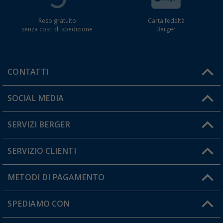
Reso gratuito
Carta fedeltà
senza costi di spedizione
Berger
CONTATTI
Orari di apertura del servizio:
SOCIAL MEDIA
Lun. - Ven.: 08:00 - 17:00
SERVIZI BERGER
Hai una domanda?
SERVIZIO CLIENTI
Diventare rivenditori
Il mio Account
METODI DI PAGAMENTO
Informazioni sulla spedizione
I miei Preferiti
Resi
SPEDIAMO CON
Carta fedeltà Berger
Stato del mio ordine