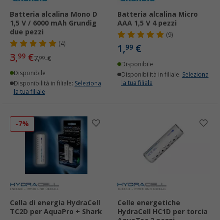
Batteria alcalina Mono D
Batteria alcalina Micro
1,5 V / 6000 mAh Grundig
AAA 1,5 V 4 pezzi
due pezzi
(9)
(4)
1,
€
99
3,
€
99
7,
€
99
Disponibile
Disponibile
Disponibilità in filiale:
Seleziona
la tua filiale
Disponibilità in filiale:
Seleziona
la tua filiale
-7%
Cella di energia HydraCell
Celle energetiche
TC2D per AquaPro + Shark
HydraCell HC1D per torcia