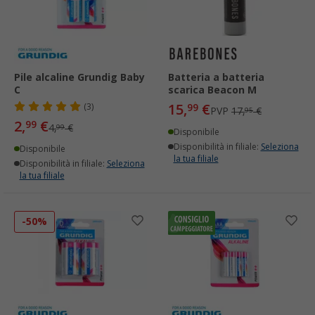
Pile alcaline Grundig Baby
Batteria a batteria
C
scarica Beacon M
15,
€
(3)
99
PVP
17,
€
95
2,
€
99
4,
€
99
Disponibile
Disponibilità in filiale:
Seleziona
Disponibile
la tua filiale
Disponibilità in filiale:
Seleziona
la tua filiale
-50%