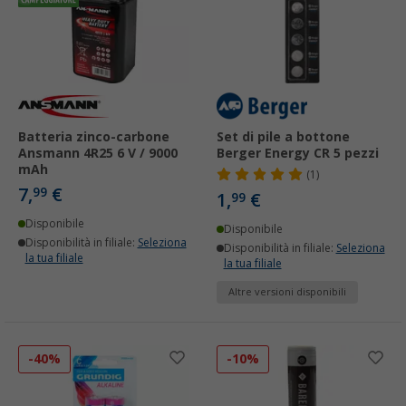
Batteria zinco-carbone
Set di pile a bottone
Ansmann 4R25 6 V / 9000
Berger Energy CR 5 pezzi
mAh
(1)
7,
€
99
1,
€
99
Disponibile
Disponibile
Disponibilità in filiale:
Seleziona
Disponibilità in filiale:
Seleziona
la tua filiale
la tua filiale
Altre versioni disponibili
-40%
-10%