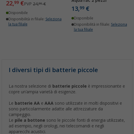
AquaTac 2 pezzi
22,
€
99
PVP
24,
€
90
13,
€
99
Disponibile
Disponibile
Disponibilità in filiale:
Seleziona
la tua filiale
Disponibilità in filiale:
Seleziona
la tua filiale
I diversi tipi di batterie piccole
La nostra selezione di
batterie piccole
è impressionante e
copre un'ampia varietà di esigenze.
Le
batterie AA
e
AAA
sono utilizzate in molti dispositivi e
sono particolarmente adatte alle attrezzature da
campeggio.
Le
pile a bottone
sono le piccole fonti di energia utilizzate,
ad esempio, negli orologi, nei telecomandi e negli
apparecchi acustici.