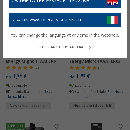
CHANGE TO THE WEBSHOP IN ENGLISH
STAY ON WWW.BERGER-CAMPING.IT
You can change the language at any time in the webshop.
SELECT ANOTHER LANGUAGE
Batterie alcaline Berger
Batterie alcaline Berger
Energy Mignon (AA) LR6
Energy Micro (AAA) LR03
(2)
(1)
1,
€
1,
€
99
99
da
da
Disponibile
Disponibile
Disponibilità in filiale:
Seleziona
Disponibilità in filiale:
Seleziona
la tua filiale
la tua filiale
Altre versioni disponibili
Altre versioni disponibili