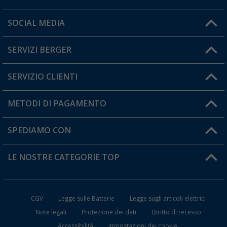
Orari di apertura del servizio:
SOCIAL MEDIA
Lun. - Ven.: 08:00 - 17:00
SERVIZI BERGER
Hai una domanda?
SERVIZIO CLIENTI
Diventare rivenditori
Il mio Account
METODI DI PAGAMENTO
Informazioni sulla spedizione
I miei Preferiti
Resi
SPEDIAMO CON
Carta fedeltà Berger
Stato del mio ordine
LE NOSTRE CATEGORIE TOP
FAQ e Contatti
Accessori per Caravan e Camper
CGV
Legge sulle Batterie
Legge sugli articoli elettrici
WC da Campeggio
Note legali
Protezione dei dati
Diritto di recesso
Accessibilità
Impostazioni dei cookie