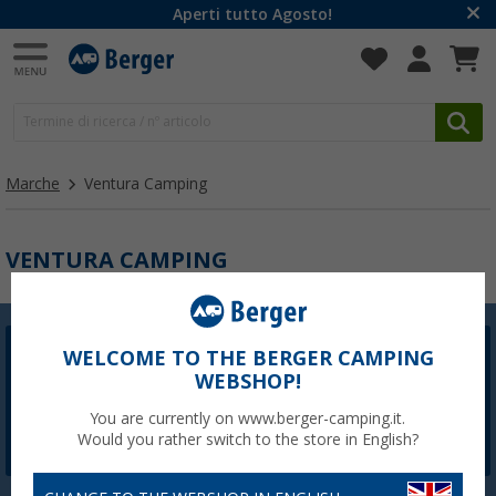
Aperti tutto Agosto!
Marche
Ventura Camping
VENTURA CAMPING
WELCOME TO THE BERGER CAMPING
Newsletter Berger
WEBSHOP!
La registrazione alla newsletter non è attualmente
disponibile. Risolveremo il problema il prima possibile.
You are currently on www.berger-camping.it.
Would you rather switch to the store in English?