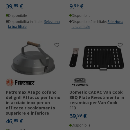
39,
€
9,
€
99
99
Disponibile
Disponibile
Disponibilità in filiale:
Seleziona
Disponibilità in filiale:
Seleziona
la tua filiale
la tua filiale
Petromax Atago cofano
Dometic CADAC Van Cook
del grill Attacco per forno
BBQ Plate Rivestimento in
in acciaio inox per un
ceramica per Van Cook
efficace riscaldamento
FFD
superiore e inferiore
39,
€
99
46,
€
99
Disponibile