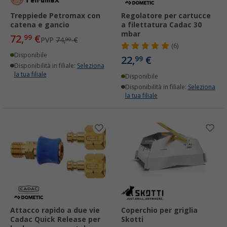
Treppiede Petromax con
Regolatore per cartucce
catena e gancio
a filettatura Cadac 30
mbar
72,
€
99
PVP
74,
€
90
(6)
Disponibile
22,
€
99
Disponibilità in filiale:
Seleziona
la tua filiale
Disponibile
Disponibilità in filiale:
Seleziona
la tua filiale
Attacco rapido a due vie
Coperchio per griglia
Cadac Quick Release per
Skotti