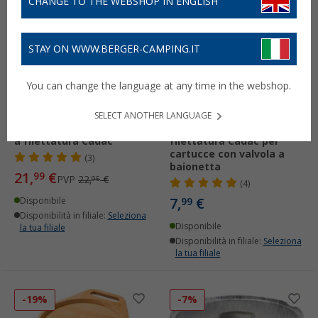
CHANGE TO THE WEBSHOP IN ENGLISH
-4%
STAY ON WWW.BERGER-CAMPING.IT
You can change the language at any time in the webshop.
SELECT ANOTHER LANGUAGE
Regolatore per cartuccia
Adattatore per
a filettatura Cadac
filettatura Cadac per
cartucce con valvola a
(3)
baionetta
21,
€
99
PVP
22,
€
95
(4)
7,
€
Disponibile
99
Disponibilità in filiale:
Seleziona
Disponibile
la tua filiale
Disponibilità in filiale:
Seleziona
la tua filiale
-19%
-7%