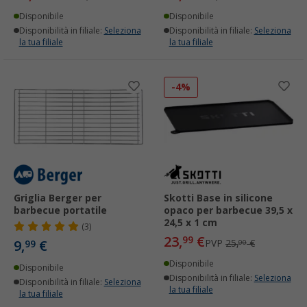
Disponibile
Disponibile
Disponibilità in filiale:
Seleziona
Disponibilità in filiale:
Seleziona
la tua filiale
la tua filiale
-4%
Griglia Berger per
Skotti Base in silicone
barbecue portatile
opaco per barbecue 39,5 x
24,5 x 1 cm
(3)
23,
€
99
9,
€
PVP
25,
€
99
00
Disponibile
Disponibile
Disponibilità in filiale:
Seleziona
Disponibilità in filiale:
Seleziona
la tua filiale
la tua filiale