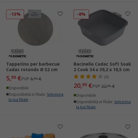
-13%
-8%
Tappetino per barbecue
Bacinella Cadac Soft Soak
Cadac rotondo Ø 52 cm
2 Cook 34 x 39,2 x 10,5 cm
5,
€
99
(3)
PVP
6,
€
95
20,
€
99
PVP
22,
€
95
Disponibile
Disponibilità in filiale:
Seleziona
Disponibile
la tua filiale
Disponibilità in filiale:
Seleziona
la tua filiale