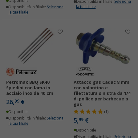
Disponibile
Disponibilità in filiale:
Seleziona
la tua filiale
Disponibilità in filiale:
Seleziona
la tua filiale
Petromax BBQ SK40
Attacco gas Cadac 8 mm
Spiedini con lama in
con volantino e
acciaio inox da 40 cm
filettatura sinistra da 1/4
di pollice per barbecue a
26,
€
99
gas
Disponibile
(1)
Disponibilità in filiale:
Seleziona
5,
€
99
la tua filiale
Disponibile
Disponibilità in filiale:
Seleziona