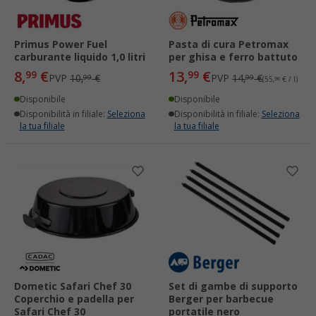
Primus Power Fuel
Pasta di cura Petromax
carburante liquido 1,0 litri
per ghisa e ferro battuto
8,
€
13,
€
99
99
PVP
10,
€
PVP
14,
€
99
99
(55,
96
€ / l)
Disponibile
Disponibile
Disponibilità in filiale:
Seleziona
Disponibilità in filiale:
Seleziona
la tua filiale
la tua filiale
Dometic Safari Chef 30
Set di gambe di supporto
Coperchio e padella per
Berger per barbecue
Safari Chef 30
portatile nero