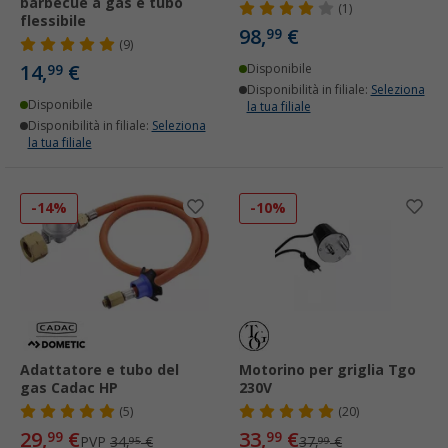
barbecue a gas e tubo
(1)
flessibile
98,
€
99
(9)
14,
€
99
Disponibile
Disponibilità in filiale:
Seleziona
Disponibile
la tua filiale
Disponibilità in filiale:
Seleziona
la tua filiale
-14%
-10%
Adattatore e tubo del
Motorino per griglia Tgo
gas Cadac HP
230V
(5)
(20)
29,
€
33,
€
99
99
PVP
34,
€
37,
€
95
99