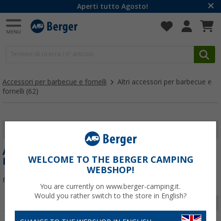
Aperti tutto Agosto!
Accessori per barbecue e fornelli
Altri accessori per barbecue e
fornelli
(62)
MOSTRA I FILTRI
ALTRI ACCESSORI PER BARBECUE E
WELCOME TO THE BERGER CAMPING
FORNELLI
WEBSHOP!
Filtrare per:
You are currently on www.berger-camping.it.
Would you rather switch to the store in English?
Pagina 1 da 3