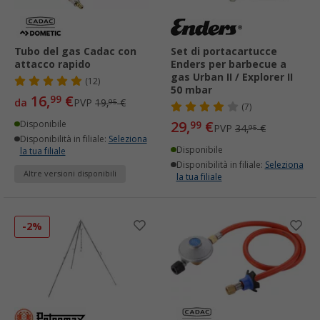
Tubo del gas Cadac con
Set di portacartucce
attacco rapido
Enders per barbecue a
gas Urban II / Explorer II
(12)
50 mbar
16,
€
99
da
PVP
19,
€
95
(7)
29,
€
Disponibile
99
PVP
34,
€
95
Disponibilità in filiale:
Seleziona
Disponibile
la tua filiale
Disponibilità in filiale:
Seleziona
Altre versioni disponibili
la tua filiale
-2%