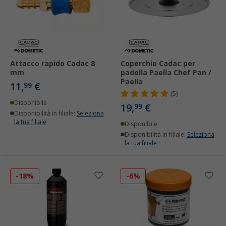
Attacco rapido Cadac 8
Coperchio Cadac per
mm
padella Paella Chef Pan /
Paella
11,
€
99
(5)
Disponibile
19,
€
99
Disponibilità in filiale:
Seleziona
la tua filiale
Disponibile
Disponibilità in filiale:
Seleziona
la tua filiale
-18%
-6%