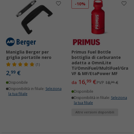
-10%
Maniglia Berger per
Primus Fuel Bottle
griglia portatile nero
bottiglia di carburante
adatta a OmniLite
(1)
Ti/OmniFuel/MultiFuel/Gravi
2,
€
99
VF & MF/EtaPower MF
16,
€
99
da
PVP
18,
€
Disponibile
99
Disponibilità in filiale:
Seleziona
Disponibile
la tua filiale
Disponibilità in filiale:
Seleziona
la tua filiale
Altre versioni disponibili