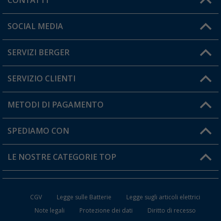
CONTATTI
Orari di apertura del servizio:
SOCIAL MEDIA
Lun. - Ven.: 08:00 - 17:00
SERVIZI BERGER
Hai una domanda?
SERVIZIO CLIENTI
Diventare rivenditori
Il mio Account
METODI DI PAGAMENTO
Informazioni sulla spedizione
I miei Preferiti
Resi
SPEDIAMO CON
Carta fedeltà Berger
Stato del mio ordine
LE NOSTRE CATEGORIE TOP
FAQ e Contatti
Accessori per Caravan e Camper
CGV
Legge sulle Batterie
Legge sugli articoli elettrici
WC da Campeggio
Note legali
Protezione dei dati
Diritto di recesso