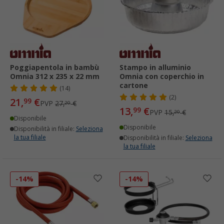
Poggiapentola in bambù
Stampo in alluminio
Omnia 312 x 235 x 22 mm
Omnia con coperchio in
cartone
(14)
(2)
21,
€
99
PVP
27,
€
20
13,
€
99
PVP
15,
€
20
Disponibile
Disponibile
Disponibilità in filiale:
Seleziona
la tua filiale
Disponibilità in filiale:
Seleziona
la tua filiale
-14%
-14%