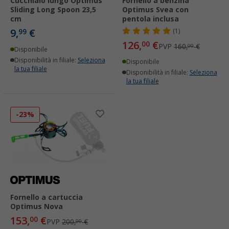
Cucchiaio lungo Optimus
Fornello a benzina
Sliding Long Spoon 23,5
Optimus Svea con
cm
pentola inclusa
9,
€
99
(1)
126,
€
00
PVP
160,
€
00
Disponibile
Disponibilità in filiale:
Seleziona
Disponibile
la tua filiale
Disponibilità in filiale:
Seleziona
la tua filiale
-23%
Fornello a cartuccia
Optimus Nova
153,
€
00
PVP
200,
€
00