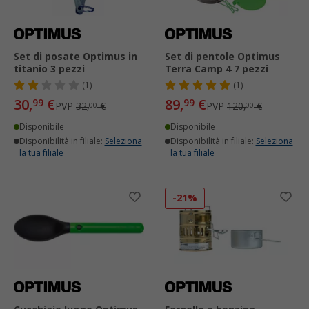
Set di posate Optimus in
Set di pentole Optimus
titanio 3 pezzi
Terra Camp 4 7 pezzi
(1)
(1)
30,
€
89,
€
99
99
PVP
32,
€
PVP
120,
€
00
00
Disponibile
Disponibile
Disponibilità in filiale:
Seleziona
Disponibilità in filiale:
Seleziona
la tua filiale
la tua filiale
-21%