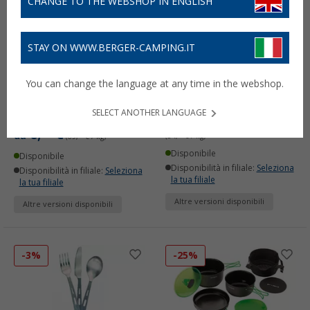
CHANGE TO THE WEBSHOP IN ENGLISH
STAY ON WWW.BERGER-CAMPING.IT
Cartuccia gas universale
Cartuccia gas Optimus 4-
You can change the language at any time in the webshop.
Optimus con valvola a
Season con valvola a vite
vite e cappuccio di
e cappuccio di protezione
SELECT ANOTHER LANGUAGE
protezione
7,
€
99
da
PVP
10,
€
00
6,
€
99
da
(34,
74
€ / kg)
(69,
90
€ / kg)
Disponibile
Disponibile
Disponibilità in filiale:
Seleziona
Disponibilità in filiale:
Seleziona
la tua filiale
la tua filiale
Altre versioni disponibili
Altre versioni disponibili
-3%
-25%