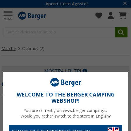
Aperti tutto Agosto!
Marche
Optimus
(7)
MOSTRA I FILTRI
OPTIMUS
WELCOME TO THE BERGER CAMPING
Filtrare per:
WEBSHOP!
You are currently on www.berger-camping.it.
Would you rather switch to the store in English?
-20%