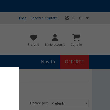
Blog
Servizi e Contatti
IT | DE
Preferiti
Il mio account
Carrello
Novità
OFFERTE
Filtrare per: