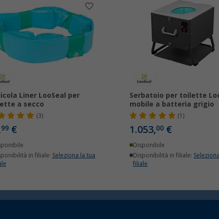
licola Liner LooSeal per
Serbatoio per toilette Lo
lette a secco
mobile a batteria grigio
(3)
(1)
,
€
1.053,
€
99
00
sponibile
Disponibile
ponibilità in filiale:
Seleziona la tua
Disponibilità in filiale:
Seleziona
ale
filiale