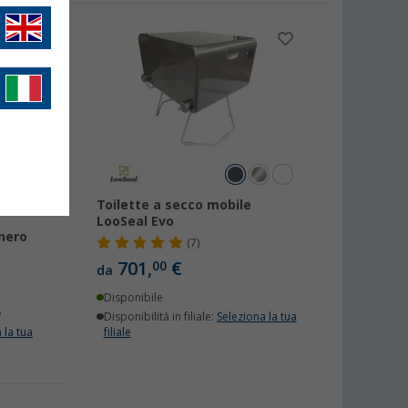
um in
Toilette a secco mobile
LooSeal Evo
 nero
(7)
701,
€
00
da
Disponibile
e
Disponibilità in filiale:
Seleziona la tua
 la tua
filiale