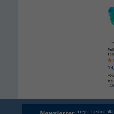
Pel
toi
14
Di
Dis
fili
La registrazione alla
Newsletter