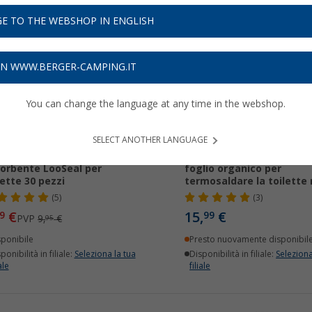
E TO THE WEBSHOP IN ENGLISH
39%
ON WWW.BERGER-CAMPING.IT
You can change the language at any time in the webshop.
SELECT ANOTHER LANGUAGE
fezione di coagulante
LooSeal sacchetto premi
orbente LooSeal per
foglio organico per
lette 30 pezzi
termosaldare la toilette
(5)
(3)
€
15,
€
9
99
PVP
9,
€
95
sponibile
Presto nuovamente disponibil
ponibilità in filiale:
Seleziona la tua
Disponibilità in filiale:
Seleziona
ale
filiale