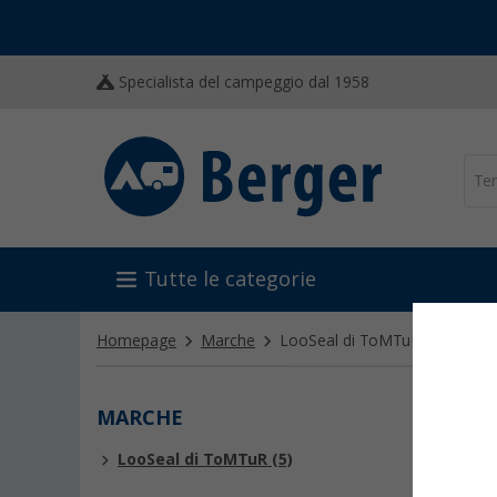
Specialista del campeggio dal 1958
Tutte le categorie
Homepage
Marche
LooSeal di ToMTuR
(5)
MARCHE
LOOS
LooSeal di ToMTuR (5)