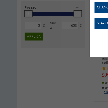
CHANG
Prezzo
-
fino
STAY 
€
€
a
APPLICA
Con
ass
toi
5,
9
Di
Dis
fili