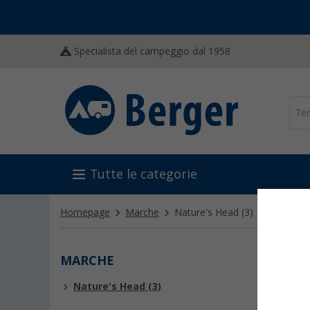
Specialista del campeggio dal 1958
Tutte le categorie
Homepage
Marche
Nature's Head
(3)
MARCHE
NATU
Nature's Head (3)