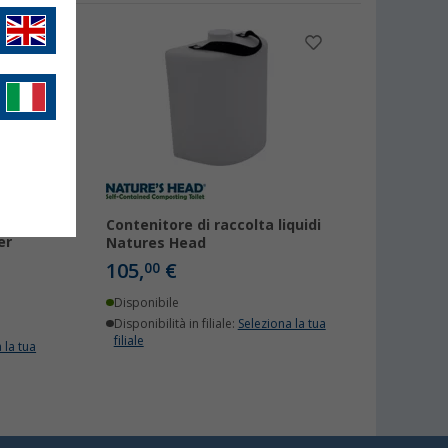
's
Contenitore di raccolta liquidi
er
Natures Head
105,
€
00
Disponibile
Disponibilità in filiale:
Seleziona la tua
filiale
 la tua