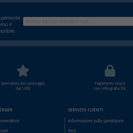
tualmente
emo il
ssibile.
Specialista del campeggio
Pagamento sicuro
dal 1958
con crittografia SSL
BERGER
SERVIZIO CLIENTI
rivenditori
Informazioni sulla spedizione
count
Resi