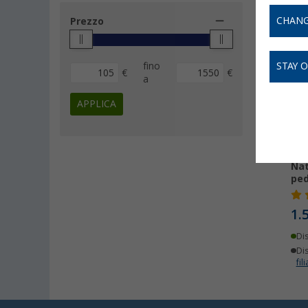
CHANG
Prezzo
fino
STAY 
€
€
a
APPLICA
WC 
Nat
ped
1.
Di
Dis
fili