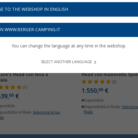
E TO THE WEBSHOP IN ENGLISH
ON WWW.BERGER-CAMPING.IT
You can change the language at any time in the webshop.
SELECT ANOTHER LANGUAGE
separabile a secco
WC a separazione Nature
ure's Head con leva a
Head con manovella Spid
ale
(2)
(1)
1.550,
€
00
539,
€
00
Disponibile
sponibile
Disponibilità in filiale:
Seleziona
filiale
ponibilità in filiale:
Seleziona la tua
ale