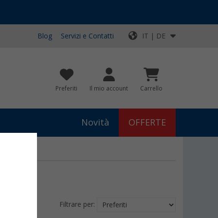
Blog
Servizi e Contatti
IT | DE
Preferiti
Il mio account
Carrello
Novità
OFFERTE
Filtrare per: