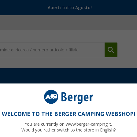
Aperti tutto Agosto!
WELCOME TO THE BERGER CAMPING WEBSHOP!
RE'S HEAD
You are currently on www.berger-camping.it.
Would you rather switch to the store in English?