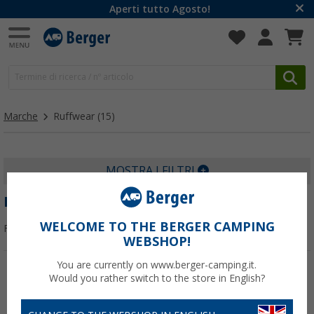
Aperti tutto Agosto!
Marche
Ruffwear
(15)
MOSTRA I FILTRI
RUFFWEAR
WELCOME TO THE BERGER CAMPING
Filtrare per:
WEBSHOP!
You are currently on www.berger-camping.it.
Would you rather switch to the store in English?
-8%
-24%