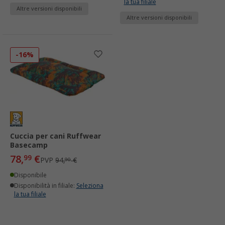
la tua filiale
Altre versioni disponibili
Altre versioni disponibili
-16%
Cuccia per cani Ruffwear
Basecamp
78,
€
99
PVP
94,
€
90
Disponibile
Disponibilità in filiale:
Seleziona
la tua filiale