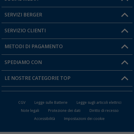
Lun. - Ven.: 08:00 - 17:00
SERVIZI BERGER
Hai una domanda?
SERVIZIO CLIENTI
Diventare rivenditori
Il mio Account
METODI DI PAGAMENTO
Informazioni sulla spedizione
I miei Preferiti
Resi
SPEDIAMO CON
Carta fedeltà Berger
Stato del mio ordine
LE NOSTRE CATEGORIE TOP
FAQ e Contatti
Accessori per Caravan e Camper
CGV
Legge sulle Batterie
Legge sugli articoli elettrici
WC da Campeggio
Note legali
Protezione dei dati
Diritto di recesso
Accessibilità
Impostazioni dei cookie
Mobili per il Campeggio
Frigo Portatili