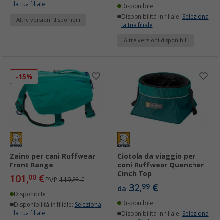
la tua filiale
Disponibile
Disponibilità in filiale:
Seleziona
Altre versioni disponibili
la tua filiale
Altre versioni disponibili
-15%
Zaino per cani Ruffwear
Ciotola da viaggio per
Front Range
cani Ruffwear Quencher
Cinch Top
101,
€
00
PVP
119,
€
90
32,
€
99
da
Disponibile
Disponibile
Disponibilità in filiale:
Seleziona
la tua filiale
Disponibilità in filiale:
Seleziona