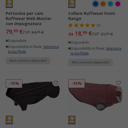
Pettorina per cani
Collare Ruffwear Front
Ruffwear Web Master
Range
con impugnatura
(1)
79,
€
99
PVP
94,
€
18,
€
90
99
da
PVP
21,
€
90
Disponibile
Disponibile
Disponibilità in filiale:
Seleziona
Disponibilità in filiale:
Seleziona
la tua filiale
la tua filiale
Altre versioni disponibili
Altre versioni disponibili
-15%
-15%