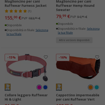
Maglioncino per cani
Maglioncino per cani
Ruffwear Furness Jacket
Ruffwear Hemp Hound
Sweater
(1)
79,
€
99
155,
€
PVP
94,
€
00
90
PVP
183,
€
90
Disponibile
Disponibile
Disponibilità in filiale:
Seleziona
Disponibilità in filiale:
Seleziona
la tua filiale
la tua filiale
Altre versioni disponibili
-15%
-16%
Collare leggero Ruffwear
Cappottino impermeabile
Hi & Light
per cani Ruffwear Vert