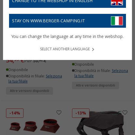
CHANGE TO THE WEBSHOP IN ENGLISH
STAY ON WWW.BERGER-CAMPING.IT
Pettorina imbottita per
Collare per cani Ruffwear
You can change the language at any time in the webshop.
cani Ruffwear Front
Flat Out
Range
(1)
SELECT ANOTHER LANGUAGE
(1)
24,
€
99
PVP
32,
€
90
54,
€
99
PVP
59,
€
90
Disponibile
Disponibile
Disponibilità in filiale:
Seleziona
la tua filiale
Disponibilità in filiale:
Seleziona
la tua filiale
Altre versioni disponibili
Altre versioni disponibili
-14%
-13%