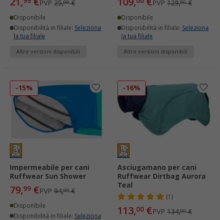
21,
€
109,
€
99
00
PVP
25,
€
PVP
129,
€
90
90
Disponibile
Disponibile
Disponibilità in filiale:
Seleziona
Disponibilità in filiale:
Seleziona
la tua filiale
la tua filiale
Altre versioni disponibili
Altre versioni disponibili
-15%
-16%
Impermeabile per cani
Asciugamano per cani
Ruffwear Sun Shower
Ruffwear Dirtbag Aurora
Teal
79,
€
99
PVP
94,
€
90
(1)
Disponibile
113,
€
00
PVP
134,
€
90
Disponibilità in filiale:
Seleziona