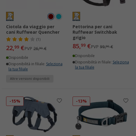
Ciotola da viaggio per
Pettorina per cani
cani Ruffwear Quencher
Ruffwear Switchbak
grigio
(1)
85,
€
99
22,
€
PVP
99,
€
99
90
PVP
26,
€
90
Disponibile
Disponibile
Disponibilità in filiale:
Seleziona
Disponibilità in filiale:
Seleziona
la tua filiale
la tua filiale
Altre versioni disponibili
-15%
-13%