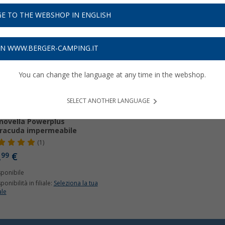
E TO THE WEBSHOP IN ENGLISH
ON WWW.BERGER-CAMPING.IT
You can change the language at any time in the webshop.
SELECT ANOTHER LANGUAGE
cia a LED solare/a
ovella Powerplus
racuda impermeabile
(1)
,
€
99
sponibile
ponibilità in filiale:
Seleziona la tua
ale