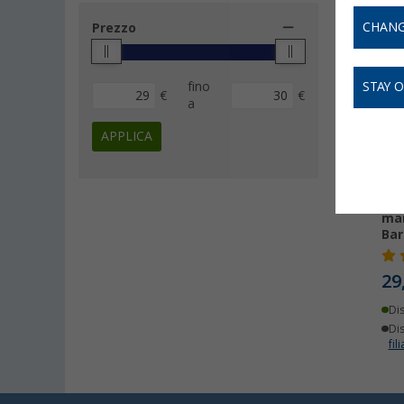
CHANG
Prezzo
fino
STAY 
€
€
a
APPLICA
Tor
man
Bar
29
Di
Dis
fili