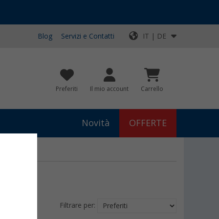
Blog
Servizi e Contatti
IT | DE
Preferiti
Il mio account
Carrello
Novità
OFFERTE
Filtrare per: