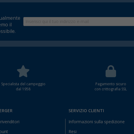
tualmente
emo il
ssibile.
Specialista del campeggio
Pagamento sicuro
dal 1958
con crittografia SSL
BERGER
SERVIZIO CLIENTI
rivenditori
Informazioni sulla spedizione
count
Resi