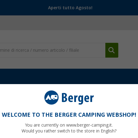
Aperti tutto Agosto!
WELCOME TO THE BERGER CAMPING WEBSHOP!
RPLUS
You are currently on www.berger-camping.it.
Would you rather switch to the store in English?