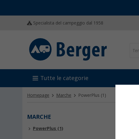
Specialista del campeggio dal 1958
Tutte le categorie
Homepage
Marche
PowerPlus
(1)
MARCHE
POWE
PowerPlus (1)