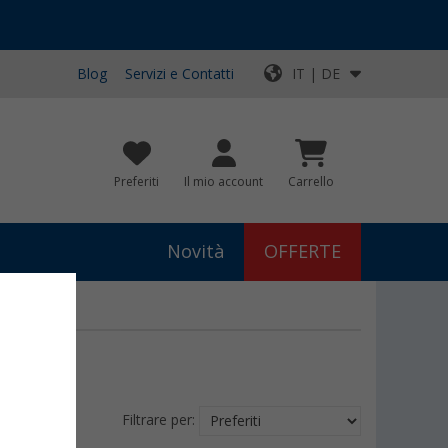
Blog
Servizi e Contatti
IT | DE
Preferiti
Il mio account
Carrello
Novità
OFFERTE
Filtrare per: