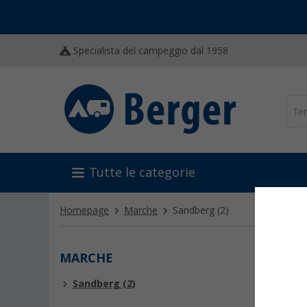
Specialista del campeggio dal 1958
Tutte le categorie
Homepage
Marche
Sandberg
(2)
MARCHE
SAND
Sandberg (2)