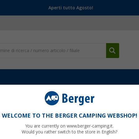
Aperti tutto Agosto!
WELCOME TO THE BERGER CAMPING WEBSHOP!
BERG
You are currently on www.berger-camping.it.
Would you rather switch to the store in English?