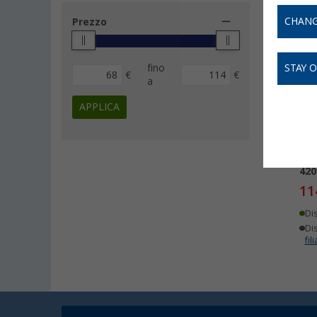
CHANG
Prezzo
-
fino
STAY 
€
€
a
APPLICA
Pow
420
11
Di
Dis
fili