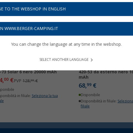
E TO THE WEBSHOP IN ENGLISH
11%
ON WWW.BERGER-CAMPING.IT
You can change the language at any time in the webshop.
SELECT ANOTHER LANGUAGE
erbank solare Sandberg
Powerbank solare Sandb
-73 Solar 6 nero 20000 mAh
420-53 da esterno nero 1
mAh
4,
€
00
PVP
128,
€
99
68,
€
99
sponibile
Disponibile
ponibilità in filiale:
Seleziona la tua
ale
Disponibilità in filiale:
Seleziona
filiale