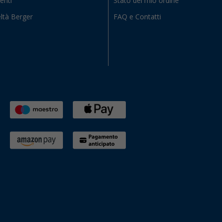
eriti
Stato del mio ordine
ltà Berger
FAQ e Contatti