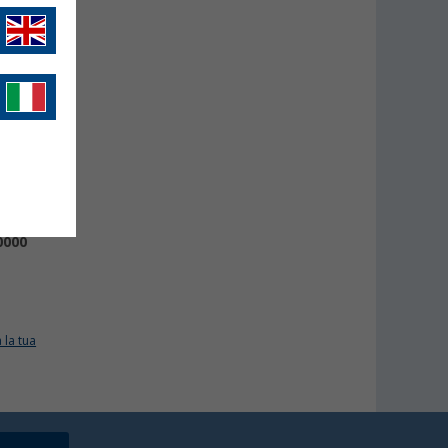
erg
0000
 la tua