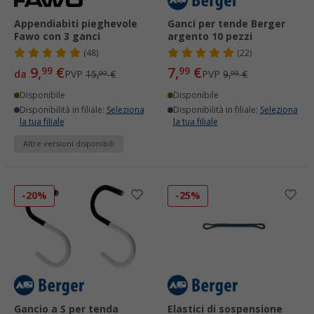
Appendiabiti pieghevole
Ganci per tende Berger
Fawo con 3 ganci
argento 10 pezzi
(48)
(22)
9,
€
7,
€
99
99
da
PVP
15,
€
PVP
9,
€
99
99
Disponibile
Disponibile
Disponibilità in filiale:
Seleziona
Disponibilità in filiale:
Seleziona
la tua filiale
la tua filiale
Altre versioni disponibili
-20%
-25%
Gancio a S per tenda
Elastici di sospensione