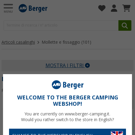
Articoli casalinghi
Mollette e fissaggio
(101)
MOSTRA I FILTRI
MOLLETTE E FISSAGGIO
Filtrare per:
WELCOME TO THE BERGER CAMPING
WEBSHOP!
Pagina 1 da 4
You are currently on www.berger-camping.it.
Would you rather switch to the store in English?