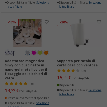
Disponibilità in filiale:
Seleziona
Disponibilità in filiale:
Seleziona
la tua filiale
la tua filiale
-17%
-20%
Adattatore magnetico
Supporto per rotolo di
Silwy con cuscinetto in
carta casa con ventose
nano-gel metallico per il
(26)
fissaggio dei bicchieri di
15,
€
99
vetro
PVP
19,
€
99
(10)
Disponibile
13,
€
99
Disponibilità in filiale:
Seleziona
PVP
16,
€
95
la tua filiale
Presto nuovamente disponibile
Disponibilità in filiale:
Seleziona