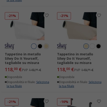
la tua filiale
-21%
-21%
Tappetino in metallo
Tappetino in metallo
Silwy Do It Yourself,
Silwy Do It Yourself,
tagliabile su misura
tagliabile su misura
118,
€
118,
€
00
00
PVP
149,
€
PVP
149,
€
95
95
Disponibile
Disponibile
Disponibilità in filiale:
Seleziona
Disponibilità in filiale:
Seleziona
la tua filiale
la tua filiale
-21%
-16%