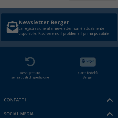
Newsletter Berger
La registrazione alla newsletter non è attualmente
disponibile. Risolveremo il problema il prima possibile.
Reso gratuito
Carta fedeltà
senza costi di spedizione
Berger
CONTATTI
Orari di apertura del servizio:
SOCIAL MEDIA
Lun. - Ven.: 08:00 - 17:00