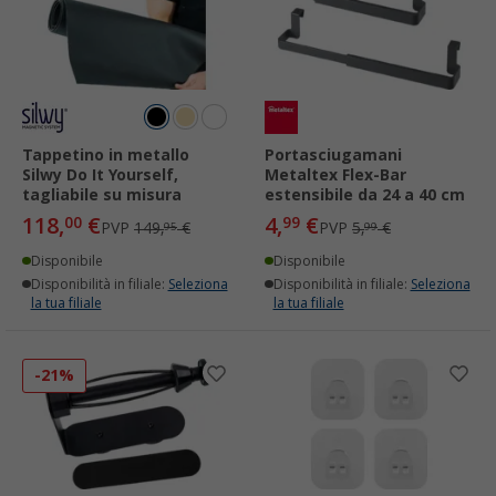
Tappetino in metallo
Portasciugamani
Silwy Do It Yourself,
Metaltex Flex-Bar
tagliabile su misura
estensibile da 24 a 40 cm
118,
€
4,
€
00
99
PVP
149,
€
PVP
5,
€
95
99
Disponibile
Disponibile
Disponibilità in filiale:
Seleziona
Disponibilità in filiale:
Seleziona
la tua filiale
la tua filiale
-21%