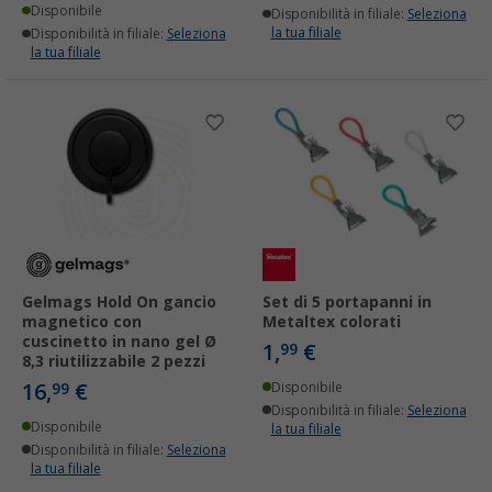
Disponibile
Disponibilità in filiale:
Seleziona
la tua filiale
Disponibilità in filiale:
Seleziona
la tua filiale
Gelmags Hold On gancio
Set di 5 portapanni in
magnetico con
Metaltex colorati
cuscinetto in nano gel Ø
1,
€
99
8,3 riutilizzabile 2 pezzi
16,
€
99
Disponibile
Disponibilità in filiale:
Seleziona
Disponibile
la tua filiale
Disponibilità in filiale:
Seleziona
la tua filiale