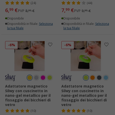
(24)
(44)
6,
€
7,
€
99
99
PVP
8,
€
PVP
9,
€
99
99
Disponibile
Disponibile
Disponibilità in filiale:
Seleziona
Disponibilità in filiale:
Seleziona
la tua filiale
la tua filiale
-6%
-6%
Adattatore magnetico
Adattatore magnetico
Silwy con cuscinetto in
Silwy con cuscinetto in
nano-gel metallico per il
nano-gel metallico per il
fissaggio dei bicchieri di
fissaggio dei bicchieri di
vetro
vetro
(10)
(10)