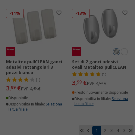
-11%
-13%
Metaltex pullCLEAN ganci
Set di 2 ganci adesivi
adesivi rettangolari 3
ovali Metaltex pullCLEAN
pezzi bianco
(1)
(1)
3,
€
99
PVP
4,
€
59
3,
€
99
PVP
4,
€
49
Presto nuovamente disponibile
Disponibile
Disponibilità in filiale:
Seleziona
la tua filiale
Disponibilità in filiale:
Seleziona
la tua filiale
1
2
3
4