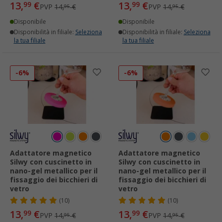
13,
€
13,
€
99
99
PVP
14,
€
PVP
14,
€
95
95
Disponibile
Disponibile
Disponibilità in filiale:
Seleziona
Disponibilità in filiale:
Seleziona
la tua filiale
la tua filiale
-6%
-6%
Adattatore magnetico
Adattatore magnetico
Silwy con cuscinetto in
Silwy con cuscinetto in
nano-gel metallico per il
nano-gel metallico per il
fissaggio dei bicchieri di
fissaggio dei bicchieri di
vetro
vetro
(10)
(10)
13,
€
13,
€
99
99
PVP
14,
€
PVP
14,
€
95
95