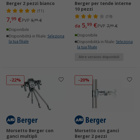
Berger 2 pezzi bianco
Berger per tende interne
10 pezzi
(11)
(19)
7,
€
99
PVP
9,
€
99
5,
€
99
da
PVP
7,
€
99
Disponibile
Disponibile
Disponibilità in filiale:
Seleziona
la tua filiale
Disponibilità in filiale:
Seleziona
la tua filiale
Altre versioni disponibili
-22%
-20%
Morsetto Berger con
Morsetto con ganci
ganci multipli
Berger 2 pezzi