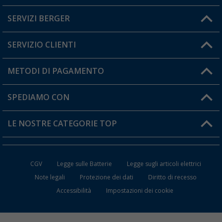
SERVIZI BERGER
Hai una domanda?
SERVIZIO CLIENTI
Diventare rivenditori
Il mio Account
METODI DI PAGAMENTO
Informazioni sulla spedizione
I miei Preferiti
Resi
SPEDIAMO CON
Carta fedeltà Berger
Stato del mio ordine
LE NOSTRE CATEGORIE TOP
FAQ e Contatti
Accessori per Caravan e Camper
CGV
Legge sulle Batterie
Legge sugli articoli elettrici
WC da Campeggio
Note legali
Protezione dei dati
Diritto di recesso
Accessibilità
Impostazioni dei cookie
Mobili per il Campeggio
Frigo Portatili