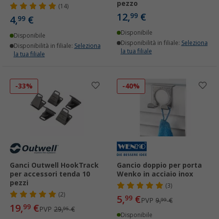
pezzo
(14)
12,
€
99
4,
€
99
Disponibile
Disponibile
Disponibilità in filiale:
Seleziona
Disponibilità in filiale:
Seleziona
la tua filiale
la tua filiale
-33%
-40%
Ganci Outwell HookTrack
Gancio doppio per porta
per accessori tenda 10
Wenko in acciaio inox
pezzi
(3)
(2)
5,
€
99
PVP
9,
€
99
19,
€
99
PVP
29,
€
95
Disponibile