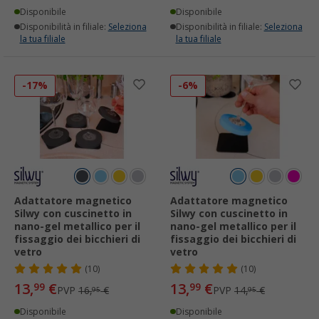
Disponibile
Disponibile
Disponibilità in filiale:
Seleziona
Disponibilità in filiale:
Seleziona
la tua filiale
la tua filiale
-17%
-6%
Adattatore magnetico
Adattatore magnetico
Silwy con cuscinetto in
Silwy con cuscinetto in
nano-gel metallico per il
nano-gel metallico per il
fissaggio dei bicchieri di
fissaggio dei bicchieri di
vetro
vetro
(10)
(10)
13,
€
13,
€
99
99
PVP
16,
€
PVP
14,
€
95
95
Disponibile
Disponibile