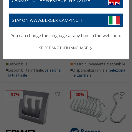
CHANGE TO THE WEBSHOP IN ENGLISH
STAY ON WWW.BERGER-CAMPING.IT
Gancio appendiabiti
Gancio appendiabiti
You can change the language at any time in the webshop.
Confurn nero
Confurn nero
(6)
(6)
SELECT ANOTHER LANGUAGE
5,
€
4,
€
99
99
Disponibile
Presto nuovamente disponibile
Disponibilità in filiale:
Seleziona
Disponibilità in filiale:
Seleziona
la tua filiale
la tua filiale
-37%
-20%