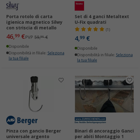
Porta rotolo di carta
Set di 4 ganci Metaltext
igienica magnetico Silwy
U-Fix quadrati
con striscia di metallo
(1)
46,
€
99
PVP
59,
€
4,
€
95
99
Disponibile
Disponibile
Disponibilità in filiale:
Seleziona
Disponibilità in filiale:
Seleziona
la tua filiale
la tua filiale
Pinza con gancio Berger
Binari di ancoraggio Ganci
universale argento
per abiti Montaggio 1