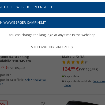
E TO THE WEBSHOP IN ENGLISH
18%
-24%
ON WWW.BERGER-CAMPING.IT
You can change the language at any time in the webshop.
SELECT ANOTHER LANGUAGE
i Khumbu Speedlock
Bastoncino da trekking L
tone da trekking
Makalu FX TA
olabile 110-145 cm
(2)
,
€
99
PVP
85,
€
124,
€
00
00
PVP
165,
€
00
sponibile
Disponibile
ponibilità in filiale:
Seleziona la tua
Disponibilità in filiale:
Seleziona
ale
filiale
15%