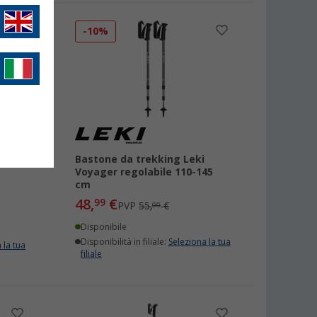
-10%
eki
Bastone da trekking Leki
Voyager regolabile 110-145
cm
48,
€
99
PVP
55,
€
00
Disponibile
Disponibilità in filiale:
Seleziona la tua
 la tua
filiale