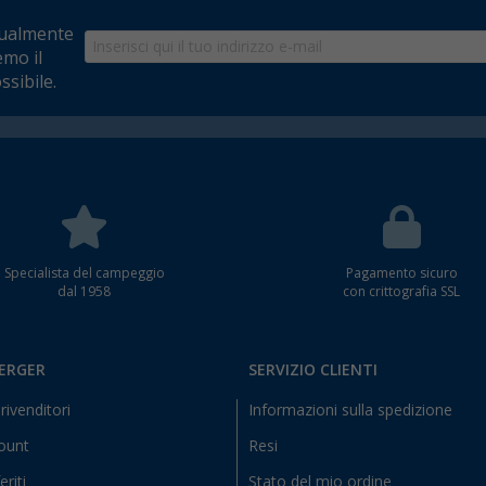
tualmente
emo il
ssibile.
Specialista del campeggio
Pagamento sicuro
dal 1958
con crittografia SSL
BERGER
SERVIZIO CLIENTI
rivenditori
Informazioni sulla spedizione
count
Resi
eriti
Stato del mio ordine