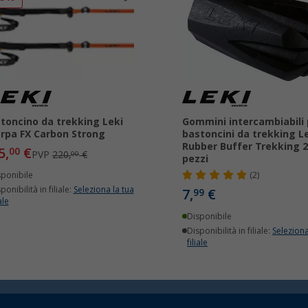
toncino da trekking Leki
Gommini intercambiabili 
rpa FX Carbon Strong
bastoncini da trekking L
Rubber Buffer Trekking 2
5,
€
00
PVP
220,
€
00
pezzi
sponibile
(2)
ponibilità in filiale:
Seleziona la tua
7,
€
99
ale
Disponibile
Disponibilità in filiale:
Seleziona
filiale