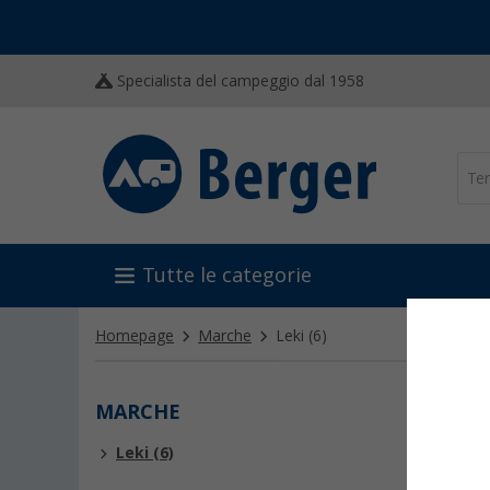
Specialista del campeggio dal 1958
Tutte le categorie
Homepage
Marche
Leki
(6)
MARCHE
LEKI
Leki (6)