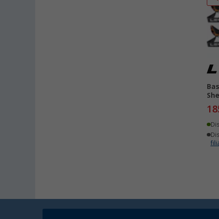
Bas
She
18
Di
Dis
fili