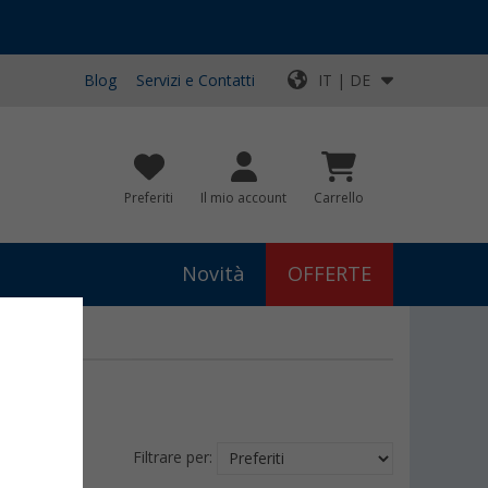
Blog
Servizi e Contatti
IT | DE
Preferiti
Il mio account
Carrello
Novità
OFFERTE
Filtrare per: