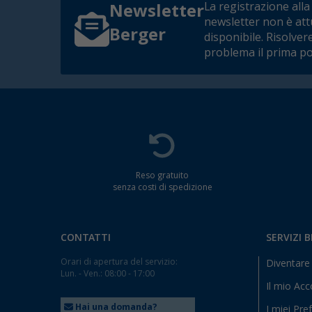
La registrazione alla
Newsletter
newsletter non è at
Berger
disponibile. Risolver
problema il prima po
Reso gratuito
senza costi di spedizione
CONTATTI
SERVIZI 
Orari di apertura del servizio:
Diventare 
Lun. - Ven.: 08:00 - 17:00
Il mio Ac
Hai una domanda?
I miei Pref