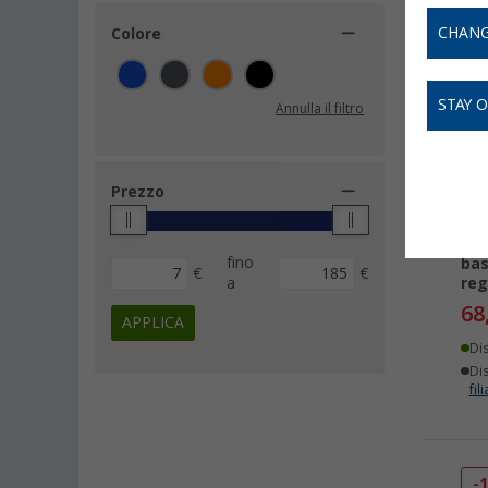
CHANG
Colore
-
STAY 
Annulla il filtro
Prezzo
Lek
fino
bas
€
€
a
reg
68
APPLICA
Di
Dis
fili
-