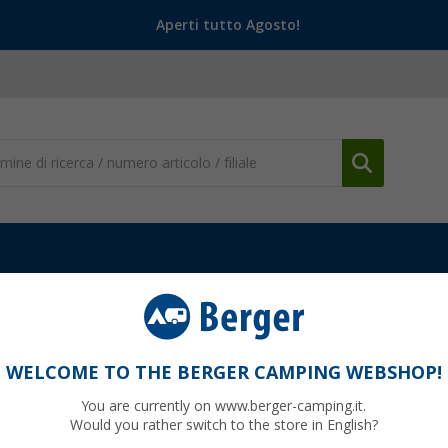
Aperti tutto Agosto!
WELCOME TO THE BERGER CAMPING WEBSHOP!
You are currently on www.berger-camping.it.
Would you rather switch to the store in English?