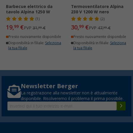
Barbecue elettrico da
Termoventilatore Alpina
tavolo Alpina 1250 W
230 V 1200 W nero
(1)
(2)
19,
€
30,
€
99
99
PVP
31,
€
PVP
47,
€
99
99
Presto nuovamente disponibile
Presto nuovamente disponibile
Disponibilità in filiale:
Seleziona
Disponibilità in filiale:
Seleziona
la tua filiale
la tua filiale
Newsletter Berger
La registrazione alla newsletter non è attualmente
disponibile. Risolveremo il problema il prima possibile.