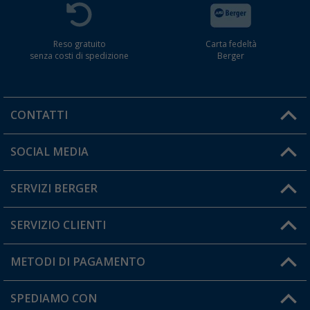
Reso gratuito
Carta fedeltà
senza costi di spedizione
Berger
CONTATTI
Orari di apertura del servizio:
SOCIAL MEDIA
Lun. - Ven.: 08:00 - 17:00
SERVIZI BERGER
Hai una domanda?
SERVIZIO CLIENTI
Diventare rivenditori
Il mio Account
METODI DI PAGAMENTO
Informazioni sulla spedizione
I miei Preferiti
Resi
SPEDIAMO CON