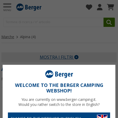
Marche
Alpina
(4)
MOSTRA I FILTRI
ALPINA
Filtrare per:
WELCOME TO THE BERGER CAMPING
WEBSHOP!
-40%
-16%
You are currently on www.berger-camping.it.
Would you rather switch to the store in English?