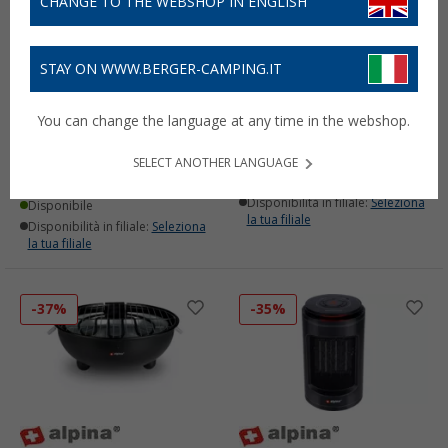
CHANGE TO THE WEBSHOP IN ENGLISH
STAY ON WWW.BERGER-CAMPING.IT
Termometro per
Piastra tostapane Alpina
frigorifero / freezer
Sandwich Toaster
You can change the language at any time in the webshop.
Alpina
bianco/nero
14,
€
(3)
99
PVP
17,
€
99
SELECT ANOTHER LANGUAGE
2,
€
99
PVP
4,
€
99
Disponibile
Disponibilità in filiale:
Seleziona
Disponibile
la tua filiale
Disponibilità in filiale:
Seleziona
la tua filiale
-37%
-35%