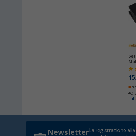
Set
Mul
15
Pr
Dis
fili
La registrazione alla
Newsletter