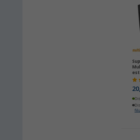
Sup
Mul
est
20
Di
Dis
fili