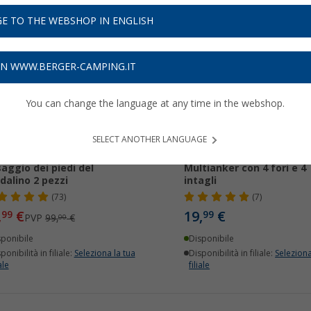
E TO THE WEBSHOP IN ENGLISH
4%
ON WWW.BERGER-CAMPING.IT
You can change the language at any time in the webshop.
SELECT ANOTHER LANGUAGE
tose Multianker per il
Appendiabiti retrattile
saggio dei piedi del
Multianker con 4 fori e 4
dalino 2 pezzi
intagli
(73)
(7)
,
€
19,
€
99
99
PVP
99,
€
00
sponibile
Disponibile
ponibilità in filiale:
Seleziona la tua
Disponibilità in filiale:
Seleziona
ale
filiale