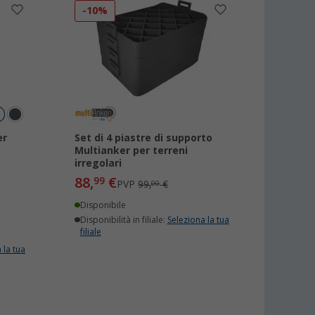
-10%
er
Set di 4 piastre di supporto
Multianker per terreni
irregolari
88,
€
99
PVP
99,
€
00
Disponibile
Disponibilità in filiale:
Seleziona la tua
filiale
 la tua