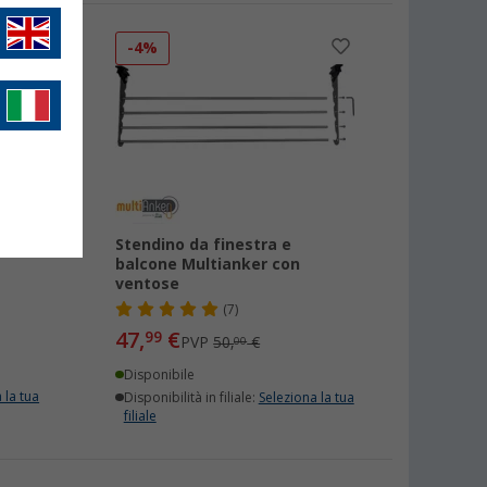
-4%
Stendino da finestra e
balcone Multianker con
ventose
(7)
47,
€
99
PVP
50,
€
00
Disponibile
 la tua
Disponibilità in filiale:
Seleziona la tua
filiale