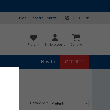
Blog
Servizi e Contatti
IT | DE
Preferiti
Il mio account
Carrello
Novità
OFFERTE
Filtrare per: