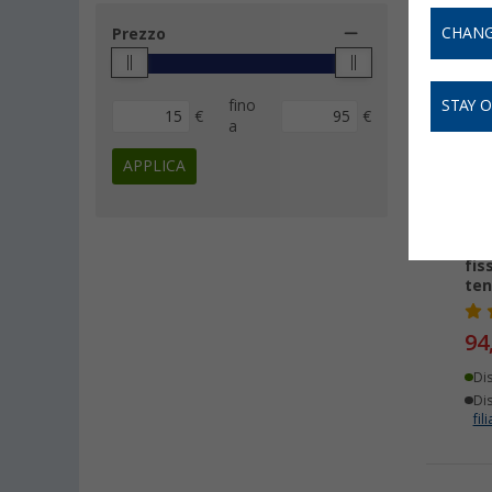
CHANG
Prezzo
-
fino
STAY 
€
€
a
APPLICA
Ven
fis
ten
94
Di
Dis
fili