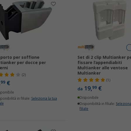
porto per soffione
Set di 2 clip Multianker p
tianker per docce per
fissare l’appendiabiti
erni
Multianker alle ventose
Multianker
(2)
(1)
,
€
99
19,
€
99
da
sponibile
Disponibile
ponibilità in filiale:
Seleziona la tua
ale
Disponibilità in filiale:
Seleziona
filiale