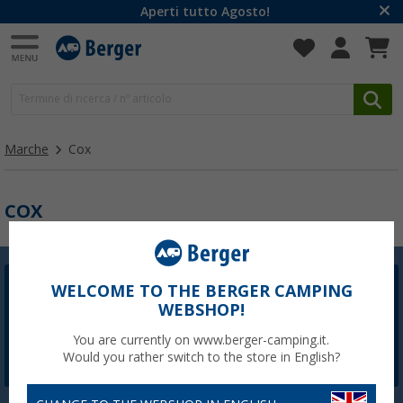
Aperti tutto Agosto!
Marche
Cox
COX
WELCOME TO THE BERGER CAMPING
Newsletter Berger
WEBSHOP!
La registrazione alla newsletter non è attualmente
disponibile. Risolveremo il problema il prima possibile.
You are currently on www.berger-camping.it.
Would you rather switch to the store in English?