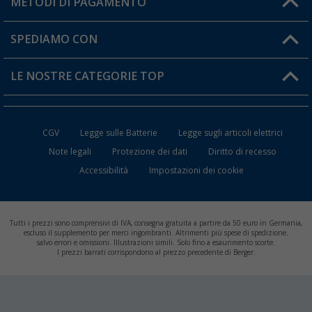
METODI DI PAGAMENTO
Informazioni sulla spedizione
I miei Preferiti
Resi
SPEDIAMO CON
Carta fedeltà Berger
Stato del mio ordine
LE NOSTRE CATEGORIE TOP
FAQ e Contatti
Accessori per Caravan e Camper
CGV
Legge sulle Batterie
Legge sugli articoli elettrici
WC da Campeggio
Note legali
Protezione dei dati
Diritto di recesso
Accessibilità
Impostazioni dei cookie
Mobili per il Campeggio
Frigo Portatili
Tutti i prezzi sono comprensivi di IVA, consegna gratuita a partire da 50 euro in Germania,
Climatizzatori per Camper
escluso il supplemento per merci ingombranti. Altrimenti più spese di spedizione.
salvo errori e omissioni. Illustrazioni simili. Solo fino a esaurimento scorte.
I prezzi barrati corrispondono al prezzo precedente di Berger.
Batterie