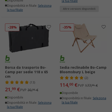
Disponibile
la tua filiale
Disponibilità in filiale:
Seleziona
Altre versioni disponibili
la tua filiale
-28%
-35%
Borsa da trasporto Bo-
Sedia reclinabile Bo-Camp
Camp per sedie 118 x 65
Bloomsbury L beige
cm
(2)
(13)
114,
€
00
PVP
177,
€
95
21,
€
99
PVP
30,
€
95
Disponibile
Disponibile
Disponibilità in filiale:
Seleziona
la tua filiale
Disponibilità in filiale:
Seleziona
la tua filiale