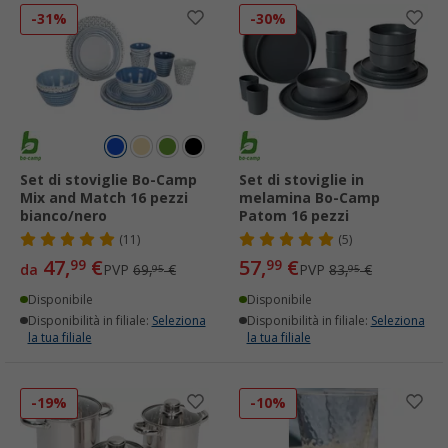
-31%
-30%
Set di stoviglie Bo-Camp
Set di stoviglie in
Mix and Match 16 pezzi
melamina Bo-Camp
bianco/nero
Patom 16 pezzi
(11)
(5)
47,
€
57,
€
99
99
da
PVP
69,
€
PVP
83,
€
95
95
Disponibile
Disponibile
Disponibilità in filiale:
Seleziona
Disponibilità in filiale:
Seleziona
la tua filiale
la tua filiale
-19%
-10%