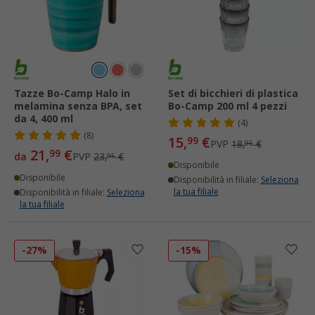
Tazze Bo-Camp Halo in
Set di bicchieri di plastica
melamina senza BPA, set
Bo-Camp 200 ml 4 pezzi
da 4, 400 ml
(4)
(8)
15,
€
99
PVP
18,
€
95
21,
€
99
da
PVP
23,
€
95
Disponibile
Disponibile
Disponibilità in filiale:
Seleziona
la tua filiale
Disponibilità in filiale:
Seleziona
la tua filiale
-27%
-15%