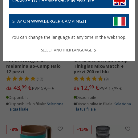
CHANGE TO THE WEBSHOP IN ENGLISH
-26%
-27%
STAY ON WWW.BERGER-CAMPING.IT
You can change the language at any time in the webshop.
SELECT ANOTHER LANGUAGE
Set di stoviglie in
Set di bicchieri Bo-Camp
melamina Bo-Camp Halo
Tinkglas Mix&Match 4
12 pezzi
pezzi 200 ml blu
(12)
(9)
43,
€
12,
€
99
99
da
PVP
59,
€
da
PVP
17,
€
95
95
Disponibile
Disponibile
Disponibilità in filiale:
Seleziona
Disponibilità in filiale:
Seleziona
la tua filiale
la tua filiale
-8%
-15%