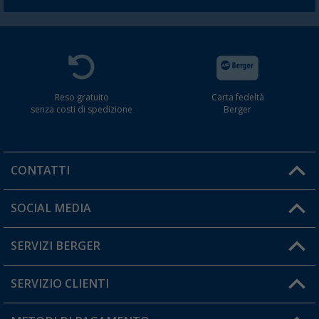
Reso gratuito
Carta fedeltà
senza costi di spedizione
Berger
CONTATTI
Orari di apertura del servizio:
SOCIAL MEDIA
Lun. - Ven.: 08:00 - 17:00
SERVIZI BERGER
Hai una domanda?
SERVIZIO CLIENTI
Diventare rivenditori
Il mio Account