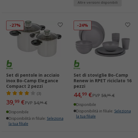
Altre versioni disponibili
-27%
-24%
Set di pentole in acciaio
Set di stoviglie Bo-Camp
inox Bo-Camp Elegance
Renew in RPET riciclato 16
Compact 2 pezzi
pezzi
44,
€
(3)
99
PVP
59,
€
95
39,
€
99
PVP
54,
€
95
Disponibile
Disponibilità in filiale:
Seleziona
Disponibile
la tua filiale
Disponibilità in filiale:
Seleziona
la tua filiale