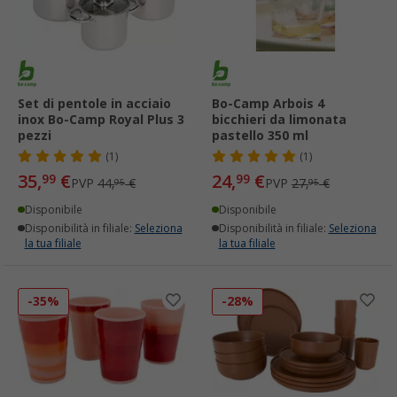
Set di pentole in acciaio
Bo-Camp Arbois 4
inox Bo-Camp Royal Plus 3
bicchieri da limonata
pezzi
pastello 350 ml
(1)
(1)
35,
€
24,
€
99
99
PVP
44,
€
PVP
27,
€
95
95
Disponibile
Disponibile
Disponibilità in filiale:
Seleziona
Disponibilità in filiale:
Seleziona
la tua filiale
la tua filiale
-35%
-28%