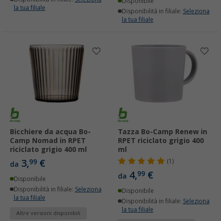
Disponibile
la tua filiale
Disponibilità in filiale:
Seleziona
la tua filiale
Bicchiere da acqua Bo-
Tazza Bo-Camp Renew in
Camp Nomad in RPET
RPET riciclato grigio 400
riciclato grigio 400 ml
ml
3,
€
99
(1)
da
4,
€
99
da
Disponibile
Disponibilità in filiale:
Seleziona
Disponibile
la tua filiale
Disponibilità in filiale:
Seleziona
la tua filiale
Altre versioni disponibili