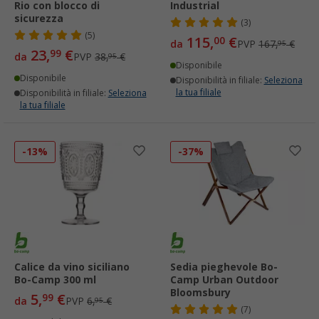
Rio con blocco di
Industrial
sicurezza
(3)
(5)
115,
€
00
da
PVP
167,
€
95
23,
€
99
da
PVP
38,
€
95
Disponibile
Disponibile
Disponibilità in filiale:
Seleziona
la tua filiale
Disponibilità in filiale:
Seleziona
la tua filiale
-13%
-37%
Calice da vino siciliano
Sedia pieghevole Bo-
Bo-Camp 300 ml
Camp Urban Outdoor
Bloomsbury
5,
€
99
da
PVP
6,
€
95
(7)