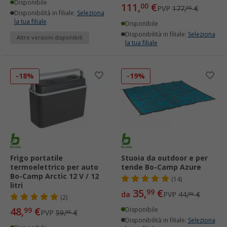
Disponibile
111,
€
00
PVP
177,
€
95
Disponibilità in filiale:
Seleziona
la tua filiale
Disponibile
Disponibilità in filiale:
Seleziona
Altre versioni disponibili
la tua filiale
-18%
-19%
Frigo portatile
Stuoia da outdoor e per
termoelettrico per auto
tende Bo-Camp Azure
Bo-Camp Arctic 12 V / 12
(14)
litri
35,
€
99
da
PVP
44,
€
95
(2)
48,
€
99
Disponibile
PVP
59,
€
95
Disponibilità in filiale:
Seleziona