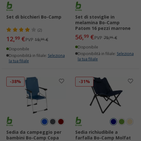
Set di bicchieri Bo-Camp
Set di stoviglie in
melamina Bo-Camp
Patom 16 pezzi marrone
(2)
56,
€
99
12,
€
PVP
79,
€
99
95
PVP
19,
€
99
Disponibile
Disponibile
Disponibilità in filiale:
Seleziona
Disponibilità in filiale:
Seleziona
la tua filiale
la tua filiale
-38%
-31%
Sedia da campeggio per
Sedia richiudibile a
bambini Bo-Camp Copa
farfalla Bo-Camp Molfat