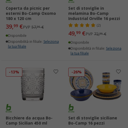
Coperta da picnic per
Set di stoviglie in
esterni Bo-Camp Oxomo
melamina Bo-Camp
180 x 120 cm
Industrial Orville 16 pezzi
39,
€
99
(2)
PVP
57,
€
95
49,
€
99
PVP
72,
€
95
Disponibile
Disponibilità in filiale:
Seleziona
Disponibile
la tua filiale
Disponibilità in filiale:
Seleziona
la tua filiale
-13%
-26%
Bicchiere da acqua Bo-
Set di stoviglie siciliane
Camp Sicilian 450 ml
Bo-Camp 16 pezzi