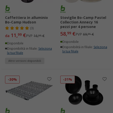
Caffettiera in alluminio
Stoviglie Bo-Camp Pastel
Bo-Camp Hudson
Collection Annecy 16
pezzi per 4 persone
(3)
58,
€
99
11,
€
PVP
69,
€
99
95
da
PVP
16,
€
50
Disponibile
Disponibile
Disponibilità in filiale:
Seleziona
Disponibilità in filiale:
Seleziona
la tua filiale
la tua filiale
Altre versioni disponibili
-30%
-31%