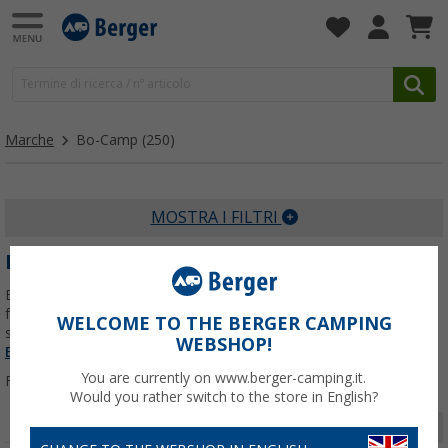
Marche
Bo-Camp
(250)
MOSTRA I FILTRI
BO-CAMP ACCESSORI DA CAMPEGGIO
Bo-Camp nasce nei Paesi Bassi e porta in campeggio stile e
funzionalità: gli accessori da campeggio Bo-Camp rendono ogni
WELCOME TO THE BERGER CAMPING
sosta più confortevole, ordinata e piacevole.
Per saperne di più su
WEBSHOP!
Bo-Camp
...
You are currently on www.berger-camping.it.
Filtrare per:
Would you rather switch to the store in English?
Pagina 1 da 9