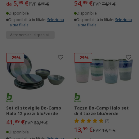
5,
€
54,
€
99
99
da
PVP
6,
€
PVP
74,
€
95
95
Disponibile
Disponibile
Disponibilità in filiale:
Seleziona
Disponibilità in filiale:
Seleziona
la tua filiale
la tua filiale
Altre versioni disponibili
-29%
-29%
Set di stoviglie Bo-Camp
Tazza Bo-Camp Halo set
Halo 12 pezzi blu/verde
di 4 tazze blu/verde
41,
€
99
(2)
PVP
59,
€
95
13,
€
99
PVP
19,
€
95
Disponibile
Disponibilità in filiale:
Seleziona