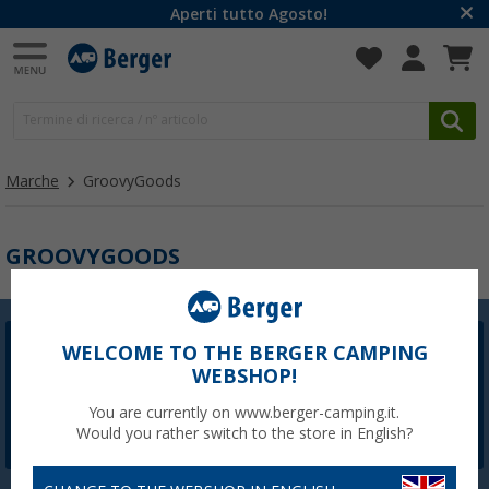
Aperti tutto Agosto!
Marche
GroovyGoods
GROOVYGOODS
WELCOME TO THE BERGER CAMPING
Newsletter Berger
WEBSHOP!
La registrazione alla newsletter non è attualmente
disponibile. Risolveremo il problema il prima possibile.
You are currently on www.berger-camping.it.
Would you rather switch to the store in English?