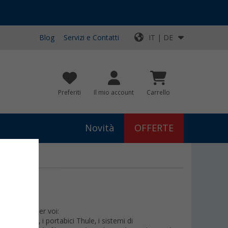
Blog
Servizi e Contatti
IT | DE
Preferiti
Il mio account
Carrello
Novità
OFFERTE
pre-filtro per voi:
le Fiamma, i portabici Thule, i sistemi di