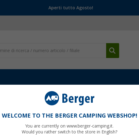
Aperti tutto Agosto!
WELCOME TO THE BERGER CAMPING WEBSHOP!
I DI RICAMBIO
You are currently on www.berger-camping.it.
er quasi tutto - e per non dover cercare a lungo, abbiamo già fatto un 
Would you rather switch to the store in English?
rete le categorie di ricambi più popolari, ad esempio per le tende da so