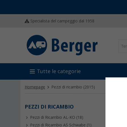
Specialista del campeggio dal 1958
Tutte le categorie
Homepage
Pezzi di ricambio
(2015)
PEZZI DI RICAMBIO
PEZZ
Pezzi di Ricambio AL-KO (18)
Ricambi p
Qui trove
Pezzi di Ricambio AS Schwabe (1)