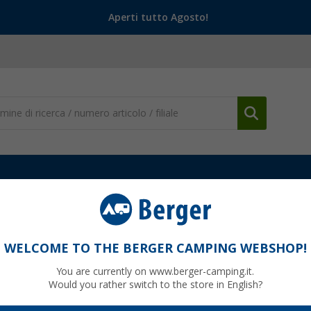
Aperti tutto Agosto!
rger
Pezzi di Ricambio Tende Berger
(3)
WELCOME TO THE BERGER CAMPING WEBSHOP!
I DI RICAMBIO TENDE BERGER
You are currently on www.berger-camping.it.
Would you rather switch to the store in English?