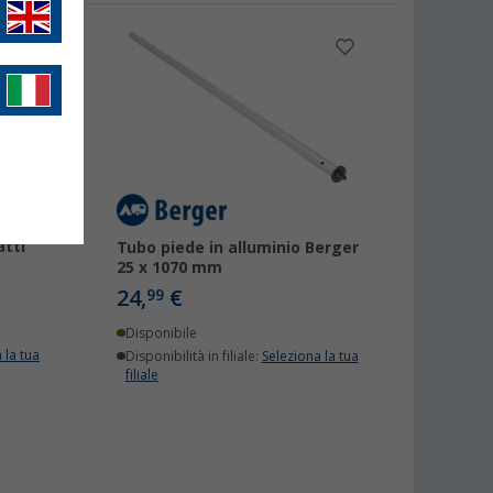
atti
Tubo piede in alluminio Berger
25 x 1070 mm
24,
€
99
Disponibile
 la tua
Disponibilità in filiale:
Seleziona la tua
filiale