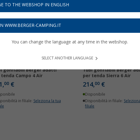
E TO THE WEBSHOP IN ENGLISH
ON WWW.BERGER-CAMPING.IT
You can change the language at any time in the webshop.
SELECT ANOTHER LANGUAGE
i gonfiabili Berger adatti
Tubi gonfiabili Berger ad
 tenda Campo 4 Air
per tenda Sierra 6 Air
1,
€
214,
€
00
00
sponibile
Disponibile
ponibilità in filiale:
Seleziona la tua
Disponibilità in filiale:
Seleziona
ale
filiale