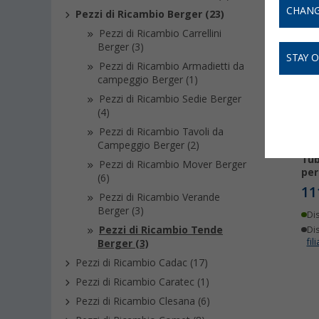
CHANG
Pezzi di Ricambio Berger (23)
Pezzi di Ricambio Carrellini
Berger (3)
STAY 
Pezzi di Ricambio Armadietti da
campeggio Berger (1)
Pezzi di Ricambio Sedie Berger
(4)
Pezzi di Ricambio Tavoli da
Campeggio Berger (2)
Tub
Pezzi di Ricambio Mover Berger
per
(6)
11
Pezzi di Ricambio Verande
Berger (3)
Di
Pezzi di Ricambio Tende
Dis
fili
Berger (3)
Pezzi di Ricambio Cadac (17)
Pezzi di Ricambio Caratec (1)
Pezzi di Ricambio Clesana (6)