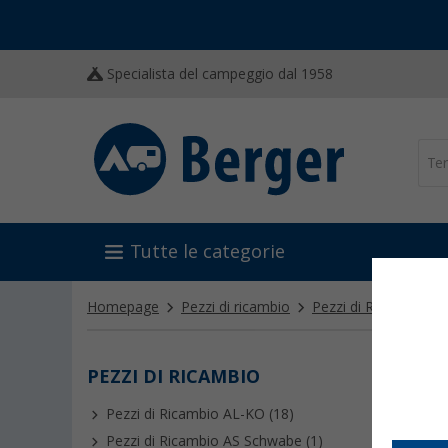
Specialista del campeggio dal 1958
Tutte le categorie
Homepage
Pezzi di ricambio
Pezzi di Ricambio Be
PEZZI DI RICAMBIO
PEZZ
Pezzi di Ricambio AL-KO (18)
Pezzi di Ricambio AS Schwabe (1)