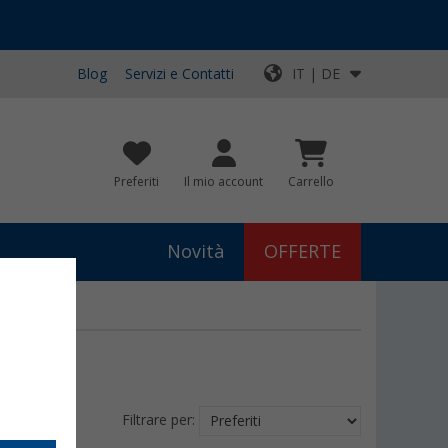
Blog
Servizi e Contatti
IT | DE
Preferiti
Il mio account
Carrello
Novità
OFFERTE
Filtrare per: