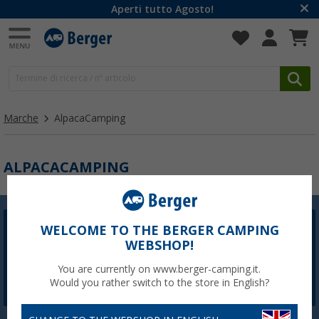
Aperti tutto Agosto!
Marche
AlpacaCamping
ALPACACAMPING
WELCOME TO THE BERGER CAMPING
Newsletter Berger
WEBSHOP!
La registrazione alla newsletter non è attualmente
disponibile. Risolveremo il problema il prima possibile.
You are currently on www.berger-camping.it.
Would you rather switch to the store in English?