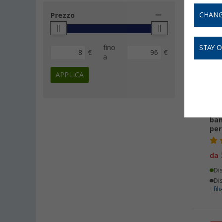
CHANG
Prezzo
-
fino
STAY 
€
€
a
APPLICA
Ten
bam
per
da
Di
Dis
fili