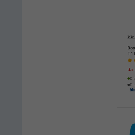
Box
T1 
da
Di
Dis
fili