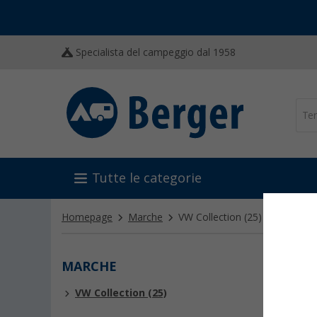
Specialista del campeggio dal 1958
Tutte le categorie
Homepage
Marche
VW Collection
(25)
MARCHE
VW C
VW Collection (25)