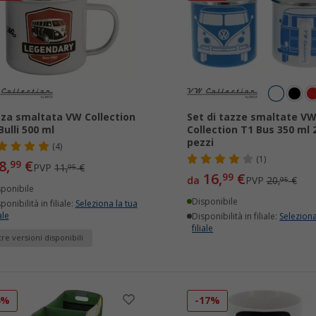
za smaltata VW Collection
Set di tazze smaltate V
Bulli 500 ml
Collection T1 Bus 350 ml 
pezzi
(4)
(1)
8,
€
99
PVP
11,
€
95
16,
€
99
da
PVP
20,
€
95
sponibile
Disponibile
ponibilità in filiale:
Seleziona la tua
ale
Disponibilità in filiale:
Seleziona
filiale
tre versioni disponibili
4%
-17%