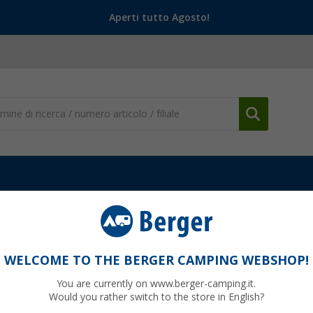
Aperti tutto Agosto!
WELCOME TO THE BERGER CAMPING WEBSHOP!
OLLECTION
You are currently on www.berger-camping.it.
Would you rather switch to the store in English?