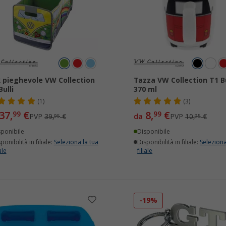
 pieghevole VW Collection
Tazza VW Collection T1 Bu
Bulli
370 ml
(1)
(3)
37,
€
8,
€
99
99
PVP
39,
€
da
PVP
10,
€
95
95
sponibile
Disponibile
ponibilità in filiale:
Seleziona la tua
Disponibilità in filiale:
Seleziona
ale
filiale
-19%