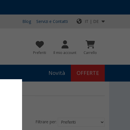
Blog
Servizi e Contatti
IT | DE
Preferiti
Il mio account
Carrello
Novità
OFFERTE
Filtrare per: