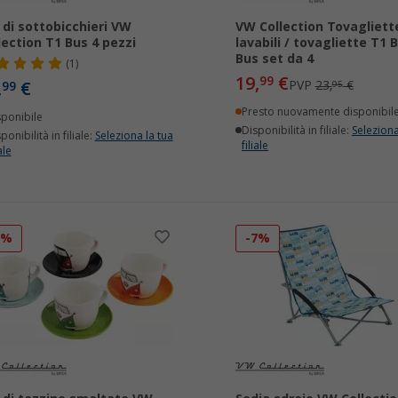
 di sottobicchieri VW
VW Collection Tovagliett
lection T1 Bus 4 pezzi
lavabili / tovagliette T1 B
Bus set da 4
(1)
19,
€
99
,
€
PVP
23,
€
99
95
Presto nuovamente disponibil
sponibile
Disponibilità in filiale:
Seleziona
ponibilità in filiale:
Seleziona la tua
filiale
ale
8%
-7%