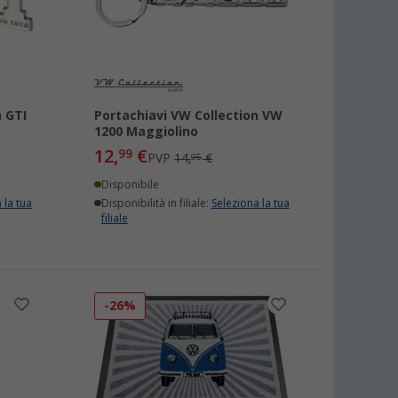
n GTI
Portachiavi VW Collection VW
1200 Maggiolino
12,
€
99
PVP
14,
€
95
Disponibile
 la tua
Disponibilità in filiale:
Seleziona la tua
filiale
-26%