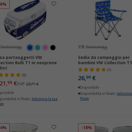
26%
sa portaoggetti VW
Sedia da campeggio per
lection Bulli T1 in neoprene
bambini VW Collection T1 
litri
(3)
(8)
26,
€
99
21,
€
99
PVP
29,
€
95
Disponibile
sponibile
Disponibilità in filiale:
Seleziona
filiale
ponibilità in filiale:
Seleziona la tua
ale
24%
-18%