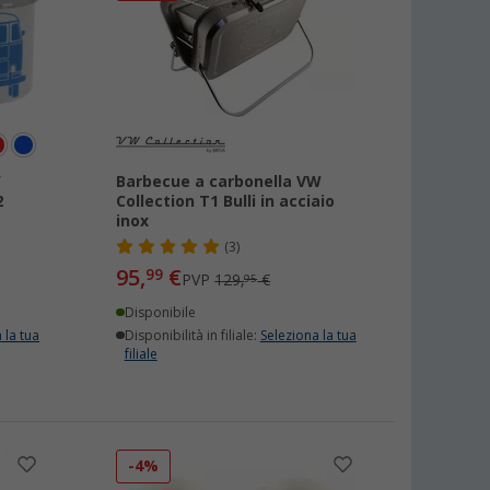
W
Barbecue a carbonella VW
2
Collection T1 Bulli in acciaio
inox
(3)
95,
€
99
PVP
129,
€
95
Disponibile
 la tua
Disponibilità in filiale:
Seleziona la tua
filiale
-4%