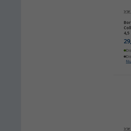
Bor
Col
4,5 
29
Di
Dis
fili