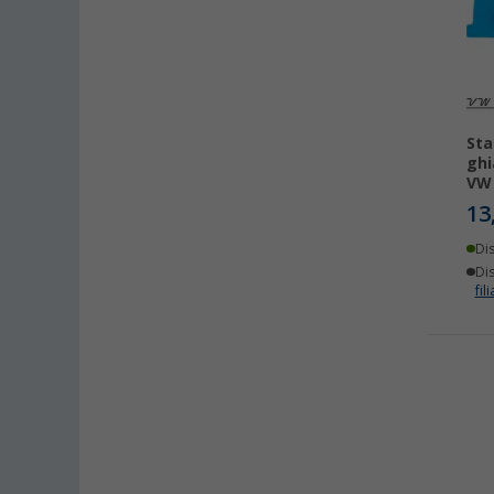
Sta
ghi
VW 
13
Di
Dis
fili