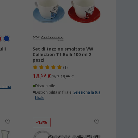
lli
Set di tazzine smaltate VW
Collection T1 Bulli 100 ml 2
pezzi
(1)
18,
€
99
PVP
19,
€
95
Disponibile
 la tua
Disponibilità in filiale:
Seleziona la tua
filiale
-13%