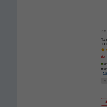
Taz
T1 
da
Di
Dis
fili
Al
-