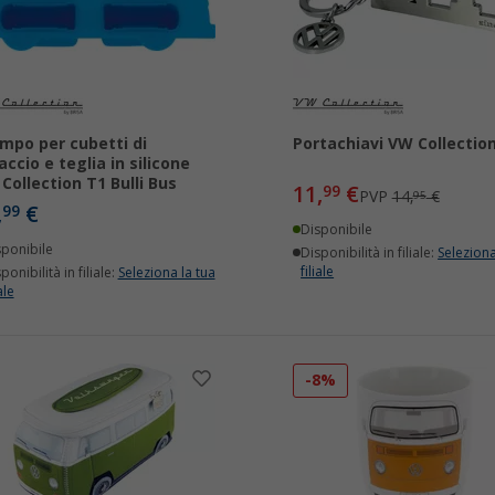
mpo per cubetti di
Portachiavi VW Collectio
accio e teglia in silicone
Collection T1 Bulli Bus
11,
€
99
PVP
14,
€
95
,
€
99
Disponibile
sponibile
Disponibilità in filiale:
Seleziona
filiale
ponibilità in filiale:
Seleziona la tua
ale
-8%