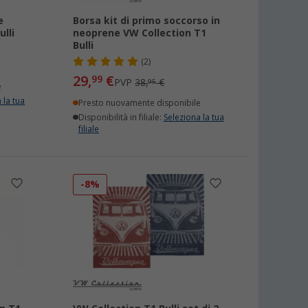
e
Borsa kit di primo soccorso in
ulli
neoprene VW Collection T1
Bulli
(2)
29,
€
99
PVP
38,
€
95
e
 la tua
Presto nuovamente disponibile
Disponibilità in filiale:
Seleziona la tua
filiale
-8%