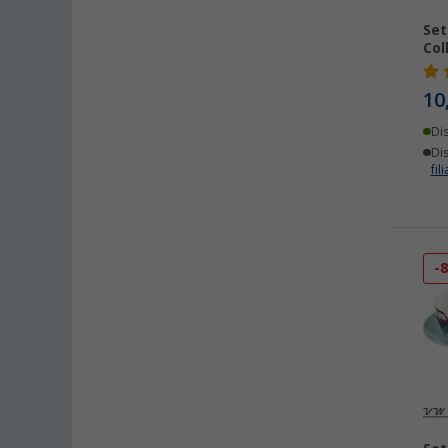
Set
Col
10
Di
Dis
fili
-