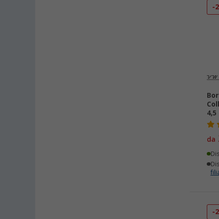
-
Bor
Col
4,5 
da
Di
Dis
fili
-