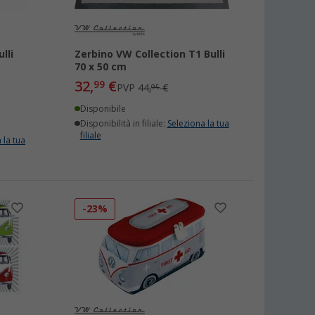
lli
Zerbino VW Collection T1 Bulli
70 x 50 cm
32,
€
99
PVP
44,
€
95
Disponibile
Disponibilità in filiale:
Seleziona la tua
filiale
 la tua
-23%