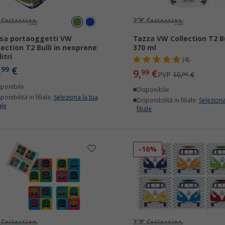
sa portaoggetti VW
Tazza VW Collection T2 Bu
lection T2 Bulli in neoprene
370 ml
litri
(4)
,
€
99
9,
€
99
PVP
10,
€
95
sponibile
Disponibile
ponibilità in filiale:
Seleziona la tua
Disponibilità in filiale:
Seleziona
ale
filiale
-16%