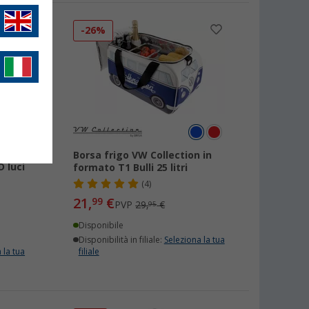
-26%
Borsa frigo VW Collection in
 luci
formato T1 Bulli 25 litri
(4)
21,
€
99
PVP
29,
€
95
Disponibile
Disponibilità in filiale:
Seleziona la tua
 la tua
filiale