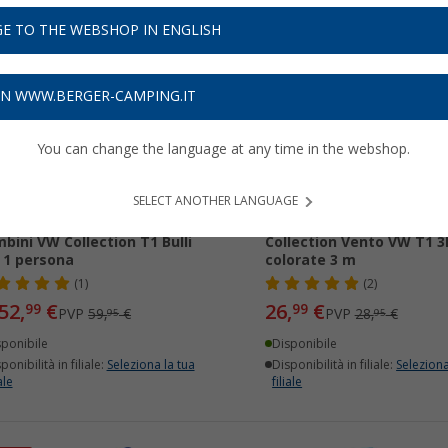
E TO THE WEBSHOP IN ENGLISH
11%
-6%
ON WWW.BERGER-CAMPING.IT
You can change the language at any time in the webshop.
SELECT ANOTHER LANGUAGE
da da gioco pop-up per
Striscia luminosa VW
bini VW Collection T1 Bulli
Collection Vento VW T1 3D
 1 persona
colorate 3 m
(1)
(2)
52,
€
26,
€
99
99
PVP
59,
€
PVP
28,
€
95
95
sponibile
Disponibile
ponibilità in filiale:
Seleziona la tua
Disponibilità in filiale:
Seleziona
ale
filiale