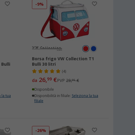
-9%
Borsa frigo VW Collection T1
Bulli
Bulli 30 litri
(4)
26,
€
99
da
PVP
29,
€
95
Disponibile
 la tua
Disponibilità in filiale:
Seleziona la tua
filiale
-26%