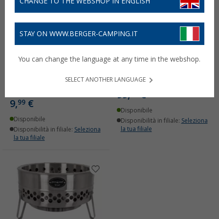
CHANGE TO THE WEBSHOP IN ENGLISH
STAY ON WWW.BERGER-CAMPING.IT
Feuerhand Griglia da
Griglia da tavolo
You can change the language at any time in the webshop.
tavolo a carbone,
Feuerhand Tamber a
confezione di ricarica da
carbone con coperchio e
SELECT ANOTHER LANGUAGE
1 kg per la griglia da
carbone per accensione
tavolo Tamber
99,
€
99
9,
€
99
Disponibile
Disponibile
Disponibilità in filiale:
Seleziona
la tua filiale
Disponibilità in filiale:
Seleziona
la tua filiale