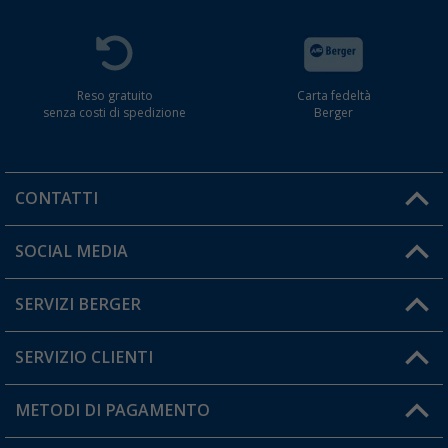
Reso gratuito
Carta fedeltà
senza costi di spedizione
Berger
CONTATTI
Orari di apertura del servizio:
SOCIAL MEDIA
Lun. - Ven.: 08:00 - 17:00
SERVIZI BERGER
Hai una domanda?
SERVIZIO CLIENTI
Diventare rivenditori
Il mio Account
METODI DI PAGAMENTO
Informazioni sulla spedizione
I miei Preferiti