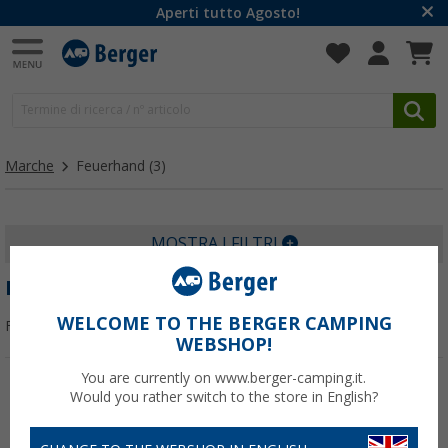
Aperti tutto Agosto!
Marche
Feuerhand
(3)
MOSTRA I FILTRI
FEUERHAND
WELCOME TO THE BERGER CAMPING
Filtrare per:
WEBSHOP!
You are currently on www.berger-camping.it.
Would you rather switch to the store in English?