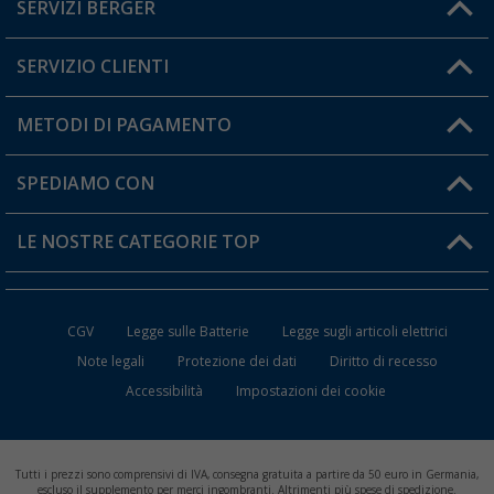
SERVIZI BERGER
Hai una domanda?
SERVIZIO CLIENTI
Diventare rivenditori
Il mio Account
METODI DI PAGAMENTO
Informazioni sulla spedizione
I miei Preferiti
Resi
SPEDIAMO CON
Carta fedeltà Berger
Stato del mio ordine
LE NOSTRE CATEGORIE TOP
FAQ e Contatti
Accessori per Caravan e Camper
CGV
Legge sulle Batterie
Legge sugli articoli elettrici
WC da Campeggio
Note legali
Protezione dei dati
Diritto di recesso
Accessibilità
Impostazioni dei cookie
Mobili per il Campeggio
Frigo Portatili
Tutti i prezzi sono comprensivi di IVA, consegna gratuita a partire da 50 euro in Germania,
Climatizzatori per Camper
escluso il supplemento per merci ingombranti. Altrimenti più spese di spedizione.