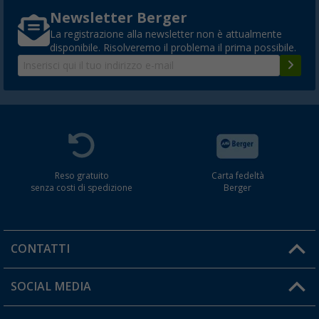
Newsletter Berger
La registrazione alla newsletter non è attualmente
disponibile. Risolveremo il problema il prima possibile.
Reso gratuito
Carta fedeltà
senza costi di spedizione
Berger
CONTATTI
Orari di apertura del servizio:
SOCIAL MEDIA
Lun. - Ven.: 08:00 - 17:00