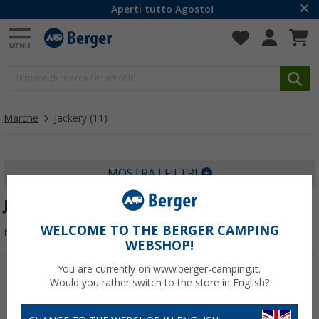
Aperti tutto Agosto!
Marche
Jackery
(11)
MOSTRA I FILTRI
JACKERY
WELCOME TO THE BERGER CAMPING
Filtrare per:
WEBSHOP!
You are currently on www.berger-camping.it.
Would you rather switch to the store in English?