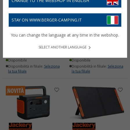
CHANGE TO THE WEBSHOP IN ENGLISH
STAY ON WWW.BERGER-CAMPING.IT
Cavo di ricarica per auto
Centrale elettrica
You can change the language at any time in the webshop.
Jackery DC8020 per
portatile Jackery Explorer
Powerstations 2 metri
3000 v2 3072 Wh / 3600 W
SELECT ANOTHER LANGUAGE
31,
€
1.870,
€
99
00
Disponibile
Disponibile
Disponibilità in filiale:
Seleziona
Disponibilità in filiale:
Seleziona
la tua filiale
la tua filiale