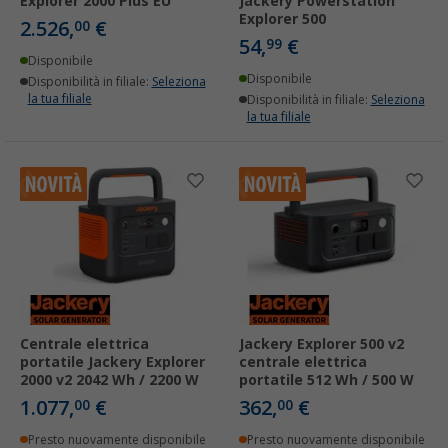
Explorer 2000 Plus EU
Jackery Powerstation
Explorer 500
2.526,
€
00
54,
€
99
Disponibile
Disponibile
Disponibilità in filiale:
Seleziona
la tua filiale
Disponibilità in filiale:
Seleziona
la tua filiale
Centrale elettrica
Jackery Explorer 500 v2
portatile Jackery Explorer
centrale elettrica
2000 v2 2042 Wh / 2200 W
portatile 512 Wh / 500 W
1.077,
€
362,
€
00
00
Presto nuovamente disponibile
Presto nuovamente disponibile