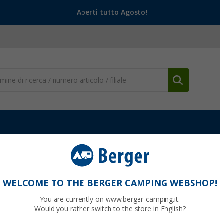
Aperti tutto Agosto!
WELCOME TO THE BERGER CAMPING WEBSHOP!
OLINI
You are currently on www.berger-camping.it.
Would you rather switch to the store in English?