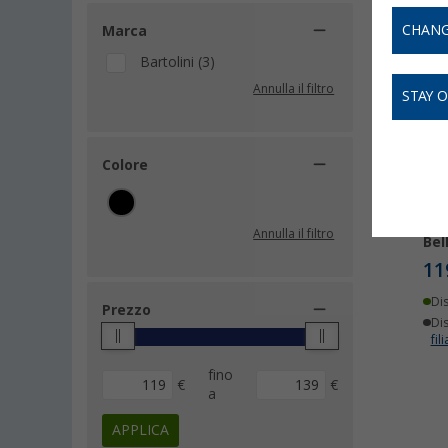
CHANG
Marca
Bartolini (3)
Annulla il filtro
STAY 
Colore
Ris
Annulla il filtro
Bel
11
Di
Prezzo
Dis
fili
fino
€
€
a
APPLICA