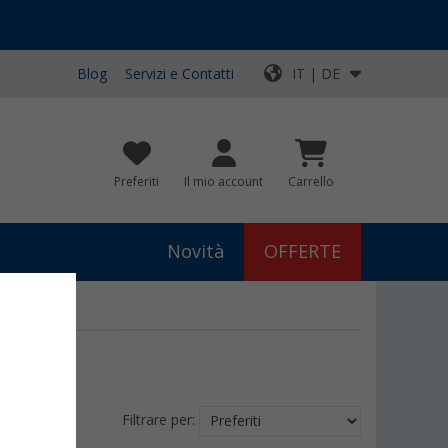
Blog
Servizi e Contatti
IT | DE
Preferiti
Il mio account
Carrello
Novità
OFFERTE
Filtrare per: