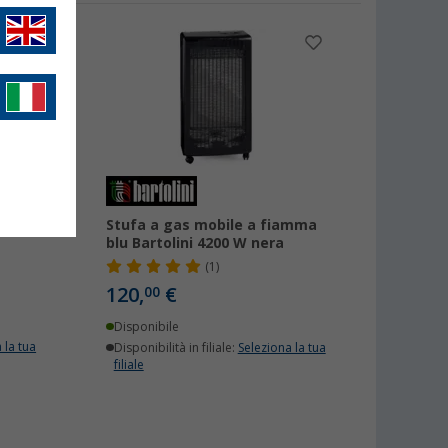
Stufa a gas mobile a fiamma
blu Bartolini 4200 W nera
(1)
120,
€
00
Disponibile
 la tua
Disponibilità in filiale:
Seleziona la tua
filiale