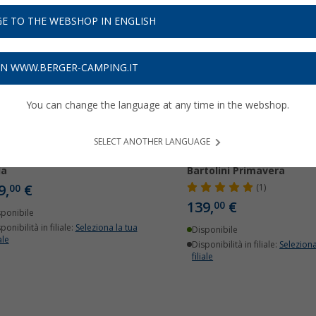
E TO THE WEBSHOP IN ENGLISH
ON WWW.BERGER-CAMPING.IT
You can change the language at any time in the webshop.
SELECT ANOTHER LANGUAGE
caldatore a gas Bartolini
Riscaldatore catalitico
la
Bartolini Primavera
9,
€
00
(1)
139,
€
00
sponibile
ponibilità in filiale:
Seleziona la tua
Disponibile
ale
Disponibilità in filiale:
Seleziona
filiale