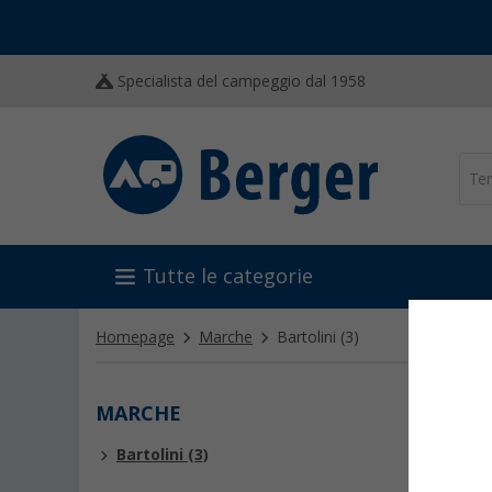
Specialista del campeggio dal 1958
Tutte le categorie
Homepage
Marche
Bartolini
(3)
MARCHE
BART
Bartolini (3)