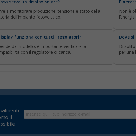
cosa serve un display solare?
È neces
rve a monitorare produzione, tensione e stato della
Non è ob
teria dell’impianto fotovoltaico.
l’energi
 display funziona con tutti i regolatori?
Dove si 
pende dal modello: è importante verificare la
Di solito
patibilità con il regolatore di carica.
per una 
tualmente
emo il
ssibile.