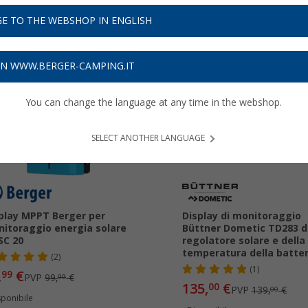
solari
...
E TO THE WEBSHOP IN ENGLISH
ON WWW.BERGER-CAMPING.IT
44%
-2%
You can change the language at any time in the webshop.
SELECT ANOTHER LANGUAGE
play MPPT Berger per
Display di monitoraggio
itoraggio energia solare
Büttner Dometic TD283 d
SC 20
regolatore solare e della
temperatura della batter
(2)
(1)
,
€
99
PVP
99,
€
99
135,
€
00
PVP
139,
€
00
sponibile