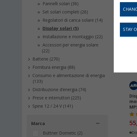
Display 
Pannelli solari (36)
CHANG
Set solari completi (26)
Regolatori di carica solare (14)
Display solari (5)
STAY 
Installazione e montaggio (22)
-
Accessori per energia solare
(22)
Batterie (270)
Fornitura energia (88)
Consumo e alimentazione di energia
(133)
Distribuzione d'energia (74)
Dis
Prese e interruttori (225)
mon
Spine 12 / 24 V (141)
MP
55
Marca
Büttner Dometic (2)
Di