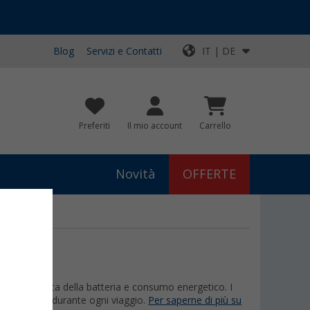
Blog
Servizi e Contatti
IT | DE
Preferiti
Il mio account
Carrello
Novità
OFFERTE
uzione, carica della batteria e consumo energetico. I
 l’autonomia durante ogni viaggio.
Per saperne di più su