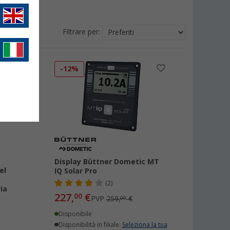
Filtrare per:
-12%
Display Büttner Dometic MT
el
IQ Solar Pro
(2)
ia
227,
€
00
PVP
259,
€
00
Disponibile
Disponibilità in filiale:
Seleziona la tua