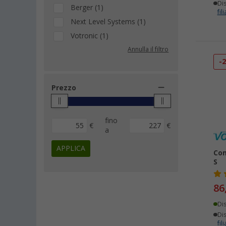
Dis
Berger (1)
fili
Next Level Systems (1)
Votronic (1)
Annulla il filtro
-
Prezzo
fino
€
€
a
APPLICA
Com
S
86
Di
Dis
fili