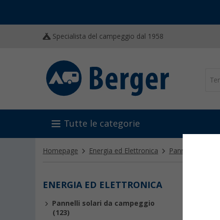
Specialista del campeggio dal 1958
Tutte le categorie
Homepage
Energia ed Elettronica
Pannelli solari
ENERGIA ED ELETTRONICA
DISP
Pannelli solari da campeggio
Con un
d
(123)
display 