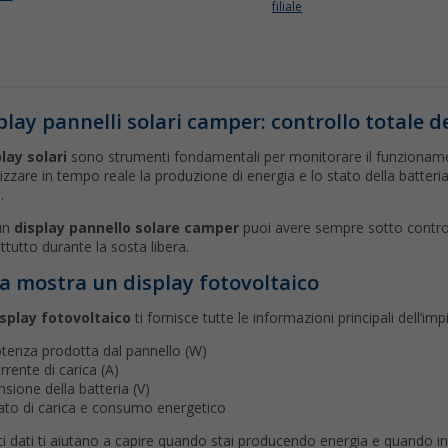
filiale
play pannelli solari camper: controllo totale de
lay solari
sono strumenti fondamentali per monitorare il funzioname
lizzare in tempo reale la produzione di energia e lo stato della batteri
.
un
display pannello solare camper
puoi avere sempre sotto controll
ttutto durante la sosta libera.
a mostra un display fotovoltaico
isplay fotovoltaico
ti fornisce tutte le informazioni principali dell’imp
tenza prodotta dal pannello (W)
rrente di carica (A)
nsione della batteria (V)
ato di carica e consumo energetico
i dati ti aiutano a capire quando stai producendo energia e quando in