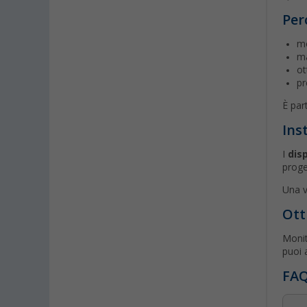
Per
mo
ma
ot
pr
È par
Ins
I
disp
proge
Una v
Ott
Monit
puoi 
FAQ