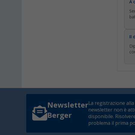
A 
Se
bat
Il
Di
com
La registrazione alla
Newsletter
newsletter non è at
Berger
disponibile. Risolver
problema il prima po