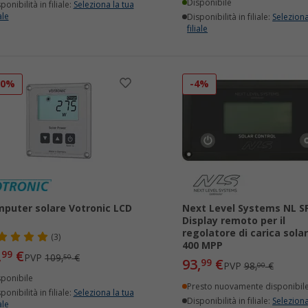
Disponibile
ponibilità in filiale:
Seleziona la tua
ale
Disponibilità in filiale:
Seleziona
filiale
20%
-4%
puter solare Votronic LCD
Next Level Systems NL S
Display remoto per il
regolatore di carica sola
(3)
400 MPP
,
€
99
PVP
109,
€
50
93,
€
99
PVP
98,
€
00
sponibile
Presto nuovamente disponibil
ponibilità in filiale:
Seleziona la tua
Disponibilità in filiale:
Seleziona
ale