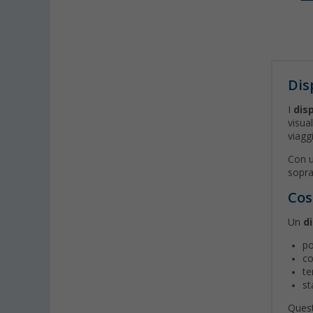
Dis
I
disp
visua
viaggi
Con 
sopra
Cos
Un
d
po
co
te
st
Quest