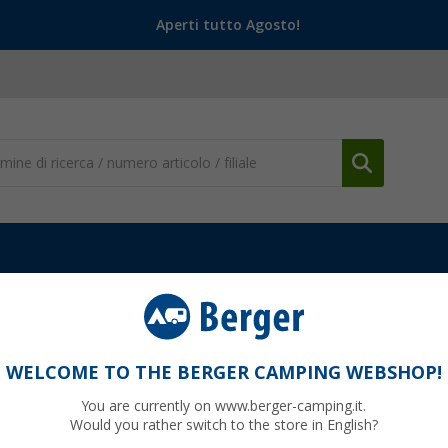
Aperti tutto Agosto!
 da campeggio
Display solari
(5)
WELCOME TO THE BERGER CAMPING WEBSHOP!
LAY SOLARI
You are currently on www.berger-camping.it.
isplay pannello solare camper
puoi controllare in tempo reale prod
Would you rather switch to the store in English?
fotovoltaici
sono ideali per monitorare il tuo impianto e ottimizzare