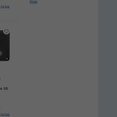
filiale
 la tua
F
re SR
e
 la tua