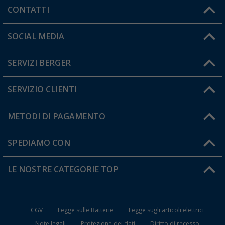
CONTATTI
Orari di apertura del servizio:
SOCIAL MEDIA
Lun. - Ven.: 08:00 - 17:00
SERVIZI BERGER
Hai una domanda?
SERVIZIO CLIENTI
Diventare rivenditori
Il mio Account
METODI DI PAGAMENTO
Informazioni sulla spedizione
I miei Preferiti
Resi
SPEDIAMO CON
Carta fedeltà Berger
Stato del mio ordine
LE NOSTRE CATEGORIE TOP
FAQ e Contatti
Accessori per Caravan e Camper
CGV
Legge sulle Batterie
Legge sugli articoli elettrici
WC da Campeggio
Note legali
Protezione dei dati
Diritto di recesso