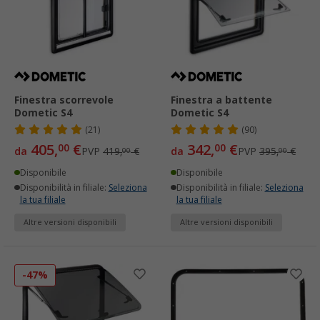
Finestra scorrevole
Finestra a battente
Dometic S4
Dometic S4
(21)
(90)
405,
€
342,
€
00
00
da
PVP
419,
€
da
PVP
395,
€
00
00
Disponibile
Disponibile
Disponibilità in filiale:
Seleziona
Disponibilità in filiale:
Seleziona
la tua filiale
la tua filiale
Altre versioni disponibili
Altre versioni disponibili
-47%