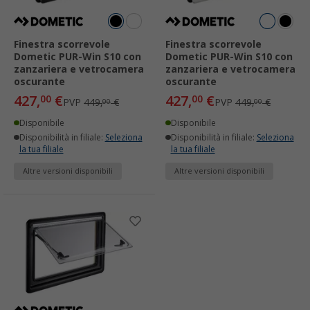
Finestra scorrevole
Finestra scorrevole
Dometic PUR-Win S10 con
Dometic PUR-Win S10 con
zanzariera e vetrocamera
zanzariera e vetrocamera
oscurante
oscurante
427,
€
427,
€
00
00
PVP
449,
€
PVP
449,
€
00
00
Disponibile
Disponibile
Disponibilità in filiale:
Seleziona
Disponibilità in filiale:
Seleziona
la tua filiale
la tua filiale
Altre versioni disponibili
Altre versioni disponibili