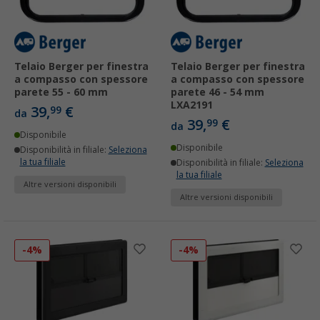
Telaio Berger per finestra
Telaio Berger per finestra
a compasso con spessore
a compasso con spessore
parete 55 - 60 mm
parete 46 - 54 mm
LXA2191
39,
€
99
da
39,
€
99
da
Disponibile
Disponibile
Disponibilità in filiale:
Seleziona
la tua filiale
Disponibilità in filiale:
Seleziona
la tua filiale
Altre versioni disponibili
Altre versioni disponibili
-4%
-4%