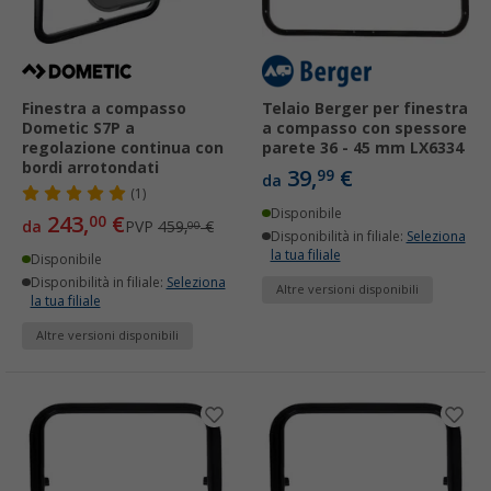
Finestra a compasso
Telaio Berger per finestra
Dometic S7P a
a compasso con spessore
regolazione continua con
parete 36 - 45 mm LX6334
bordi arrotondati
39,
€
99
da
(1)
Disponibile
243,
€
00
da
PVP
459,
€
00
Disponibilità in filiale:
Seleziona
la tua filiale
Disponibile
Disponibilità in filiale:
Seleziona
Altre versioni disponibili
la tua filiale
Altre versioni disponibili