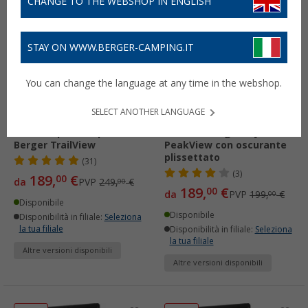
CHANGE TO THE WEBSHOP IN ENGLISH
-24%
-5%
STAY ON WWW.BERGER-CAMPING.IT
You can change the language at any time in the webshop.
SELECT ANOTHER LANGUAGE
Finestra per camper
Finestra Berger Style
Berger TrailView
PeakView con oscurante
plissettato
(31)
(3)
189,
€
00
da
PVP
249,
€
00
189,
€
00
da
PVP
199,
€
00
Disponibile
Disponibile
Disponibilità in filiale:
Seleziona
la tua filiale
Disponibilità in filiale:
Seleziona
la tua filiale
Altre versioni disponibili
Altre versioni disponibili