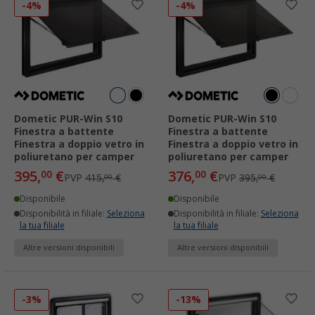
-4%
-4%
Dometic PUR-Win S10
Dometic PUR-Win S10
Finestra a battente
Finestra a battente
Finestra a doppio vetro in
Finestra a doppio vetro in
poliuretano per camper
poliuretano per camper
395,
€
376,
€
00
00
PVP
415,
€
PVP
395,
€
00
00
Disponibile
Disponibile
Disponibilità in filiale:
Seleziona
Disponibilità in filiale:
Seleziona
la tua filiale
la tua filiale
Altre versioni disponibili
Altre versioni disponibili
-3%
-13%