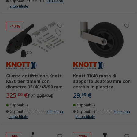
Disponibilità in filiale:
Seleziona
la tua filiale
-17%
Giunto antifrizione Knott
Knott TK48 ruota di
KS30 per timoni con
supporto 200 x 50 mm con
diametro 35/40/45/50 mm
cerchio in plastica
325,
€
29,
€
00
99
PVP
395,
€
00
Disponibile
Disponibile
Disponibilità in filiale:
Seleziona
Disponibilità in filiale:
Seleziona
la tua filiale
la tua filiale
-9%
-22%