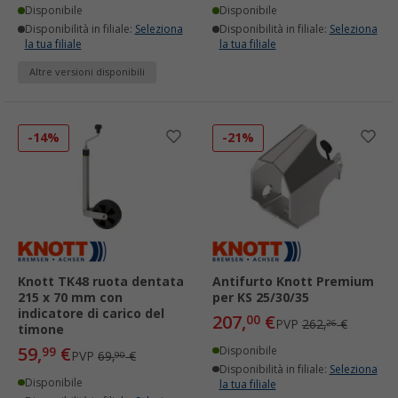
Disponibile
Disponibile
Disponibilità in filiale:
Seleziona
Disponibilità in filiale:
Seleziona
la tua filiale
la tua filiale
Altre versioni disponibili
-14%
-21%
Knott TK48 ruota dentata
Antifurto Knott Premium
215 x 70 mm con
per KS 25/30/35
indicatore di carico del
207,
€
00
PVP
262,
€
26
timone
59,
€
99
Disponibile
PVP
69,
€
90
Disponibilità in filiale:
Seleziona
Disponibile
la tua filiale