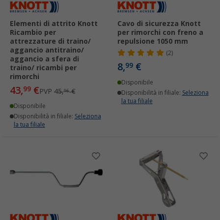
Elementi di attrito Knott
Cavo di sicurezza Knott
Ricambio per
per rimorchi con freno a
attrezzature di traino/
repulsione 1050 mm
aggancio antitraino/
(2)
aggancio a sfera di
8,
€
99
traino/ ricambi per
rimorchi
Disponibile
43,
€
99
PVP
45,
€
16
Disponibilità in filiale:
Seleziona
la tua filiale
Disponibile
Disponibilità in filiale:
Seleziona
la tua filiale