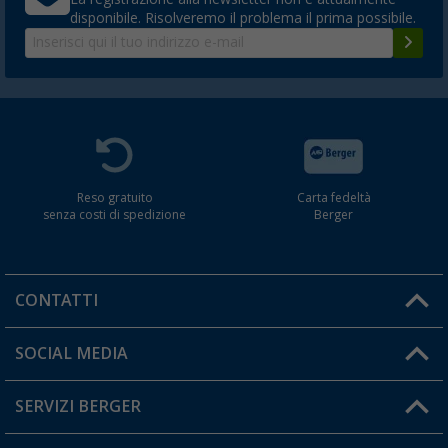
disponibile. Risolveremo il problema il prima possibile.
Reso gratuito
Carta fedeltà
senza costi di spedizione
Berger
CONTATTI
Orari di apertura del servizio:
SOCIAL MEDIA
Lun. - Ven.: 08:00 - 17:00
SERVIZI BERGER
Hai una domanda?