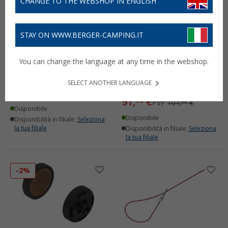
CHANGE TO THE WEBSHOP IN ENGLISH
STAY ON WWW.BERGER-CAMPING.IT
Antifurto Knott per
Set di accessori per la
You can change the language at any time in the webshop.
frizione tipo KS 25/30/35
base di sicurezza Knott
senza supporti girevoli
(2)
SELECT ANOTHER LANGUAGE
(1)
25,
€
99
PVP
33,
€
95
91,
€
99
PVP
104,
€
50
Disponibile
Disponibile
Disponibilità in filiale:
Seleziona
la tua filiale
Disponibilità in filiale:
Seleziona
la tua filiale
-2%