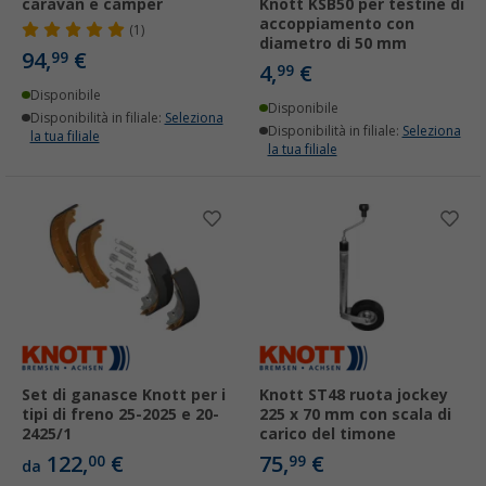
caravan e camper
Knott KSB50 per testine di
accoppiamento con
(1)
diametro di 50 mm
94,
€
99
4,
€
99
Disponibile
Disponibile
Disponibilità in filiale:
Seleziona
Disponibilità in filiale:
Seleziona
la tua filiale
la tua filiale
Set di ganasce Knott per i
Knott ST48 ruota jockey
tipi di freno 25-2025 e 20-
225 x 70 mm con scala di
2425/1
carico del timone
122,
€
75,
€
00
99
da