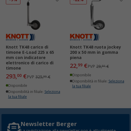
Knott TK48 carico di
Knott TK48 ruota jockey
timone E-Load 225 x 65
200 x 50 mm in gomma
mm con indicatore
piena
elettronico di carico di
22,
€
99
PVP
29,
€
50
timone
293,
€
00
Disponibile
PVP
325,
€
00
Disponibilità in filiale:
Seleziona
Disponibile
la tua filiale
Disponibilità in filiale:
Seleziona
la tua filiale
Newsletter Berger
La registrazione alla newsletter non è attualmente