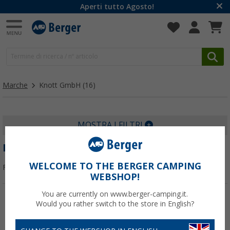
Aperti tutto Agosto!
Marche
Knott GmbH
(16)
MOSTRA I FILTRI
KNOTT GMBH
WELCOME TO THE BERGER CAMPING
Filtrare per:
WEBSHOP!
You are currently on www.berger-camping.it.
Would you rather switch to the store in English?
-23%
-11%