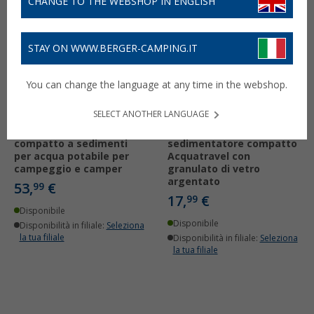
CHANGE TO THE WEBSHOP IN ENGLISH
STAY ON WWW.BERGER-CAMPING.IT
You can change the language at any time in the webshop.
SELECT ANOTHER LANGUAGE
Acquatravel Filtro
Sostituzione del filtro
compatto a sedimenti
sedimentatore compatto
per acqua potabile per
Acquatravel con
campeggio e camper
granulato di vetro
argentato
53,
€
99
17,
€
99
Disponibile
Disponibile
Disponibilità in filiale:
Seleziona
la tua filiale
Disponibilità in filiale:
Seleziona
la tua filiale