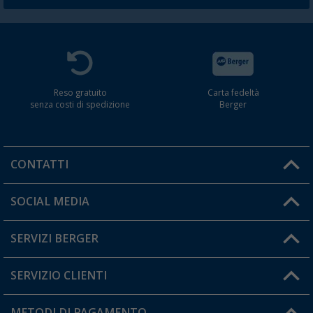
Reso gratuito
Carta fedeltà
senza costi di spedizione
Berger
CONTATTI
Orari di apertura del servizio:
SOCIAL MEDIA
Lun. - Ven.: 08:00 - 17:00
SERVIZI BERGER
Hai una domanda?
SERVIZIO CLIENTI
Diventare rivenditori
Il mio Account
METODI DI PAGAMENTO