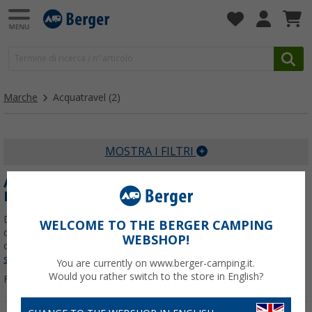
Marche
Acquatravel
(2)
MOSTRA I FILTRI
ACQUATRAVEL - TRATTAMENTO ACQUA
PER CAMPER
Dal 2003 Acquatravel sviluppa soluzioni dedicate alla gestione
WELCOME TO THE BERGER CAMPING
dell’acqua a bordo: con il trattamento Acquatravel per camper
WEBSHOP!
ottieni igiene, praticità e gusto sicuro durante ogni viaggio.
Per
saperne di più su
Acquatravel
...
You are currently on www.berger-camping.it.
Would you rather switch to the store in English?
Filtrare per: