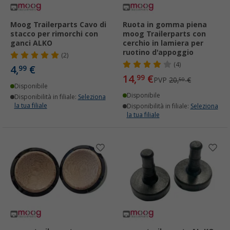
Moog Trailerparts Cavo di
Ruota in gomma piena
stacco per rimorchi con
moog Trailerparts con
ganci ALKO
cerchio in lamiera per
ruotino d'appoggio
(2)
(4)
4,
€
99
14,
€
99
PVP
20,
€
50
Disponibile
Disponibile
Disponibilità in filiale:
Seleziona
la tua filiale
Disponibilità in filiale:
Seleziona
la tua filiale