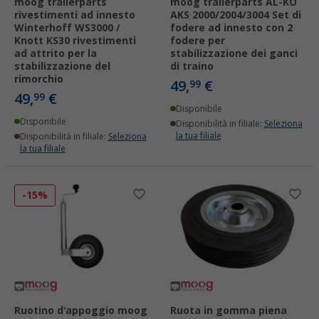
moog trailerparts
moog trailerparts AL-KO
rivestimenti ad innesto
AKS 2000/2004/3004 Set di
Winterhoff WS3000 /
fodere ad innesto con 2
Knott KS30 rivestimenti
fodere per
ad attrito per la
stabilizzazione dei ganci
stabilizzazione del
di traino
rimorchio
49,
€
99
49,
€
99
Disponibile
Disponibile
Disponibilità in filiale:
Seleziona
la tua filiale
Disponibilità in filiale:
Seleziona
la tua filiale
-15%
Ruotino d'appoggio moog
Ruota in gomma piena