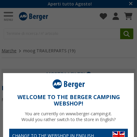
Aperti tutto Agosto!
Marche
moog TRAILERPARTS
(19)
MOSTRA I FILTRI
MOOG TRAILERPARTS
WELCOME TO THE BERGER CAMPING
Filtrare per:
WEBSHOP!
You are currently on www.berger-camping.it.
Would you rather switch to the store in English?
-13%
CHANGE TO THE WEBSHOP IN ENGLISH