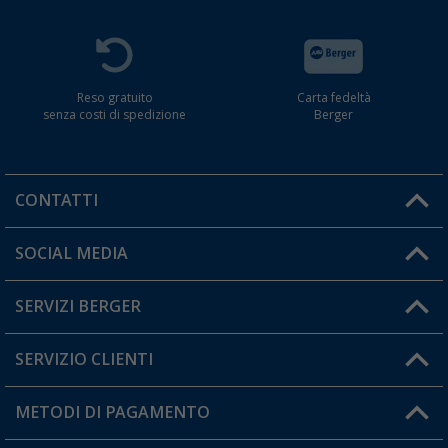
Reso gratuito
Carta fedeltà
senza costi di spedizione
Berger
CONTATTI
Orari di apertura del servizio:
SOCIAL MEDIA
Lun. - Ven.: 08:00 - 17:00
SERVIZI BERGER
Hai una domanda?
SERVIZIO CLIENTI
Diventare rivenditori
Il mio Account
METODI DI PAGAMENTO
Informazioni sulla spedizione
I miei Preferiti