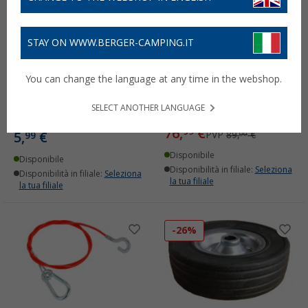
STAY ON WWW.BERGER-CAMPING.IT
moog Trailerparts Cavo di
Ruotino d'appoggio moog
You can change the language at any time in the webshop.
sicurezza per rimorchi
Trailerparts zincato con
KNOTT Quicklink
indicatore di peso sul
SELECT ANOTHER LANGUAGE
timone 48 mm
(1)
76,
€
99
5,
€
PVP
89,
€
99
00
Disponibile
Disponibile
Disponibilità in filiale:
Seleziona
Disponibilità in filiale:
Seleziona
la tua filiale
la tua filiale
-26%