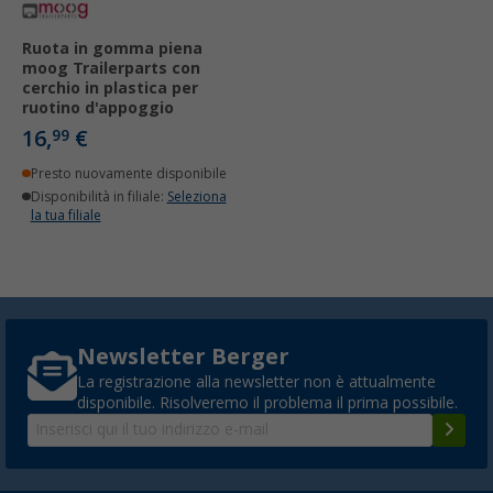
Ruota in gomma piena
moog Trailerparts con
cerchio in plastica per
ruotino d'appoggio
16,
€
99
Presto nuovamente disponibile
Disponibilità in filiale:
Seleziona
la tua filiale
Newsletter Berger
La registrazione alla newsletter non è attualmente
disponibile. Risolveremo il problema il prima possibile.