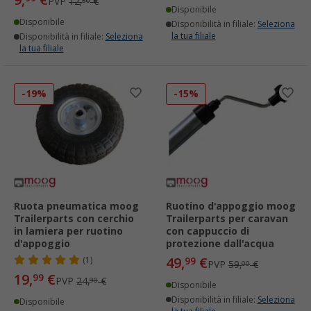
9,
€
PVP
12,
€
50
Disponibile
Disponibile
Disponibilità in filiale:
Seleziona
la tua filiale
Disponibilità in filiale:
Seleziona
la tua filiale
-19%
-15%
Ruota pneumatica moog
Ruotino d'appoggio moog
Trailerparts con cerchio
Trailerparts per caravan
in lamiera per ruotino
con cappuccio di
d'appoggio
protezione dall'acqua
49,
€
(1)
99
PVP
59,
€
00
19,
€
99
PVP
24,
€
90
Disponibile
Disponibilità in filiale:
Seleziona
Disponibile