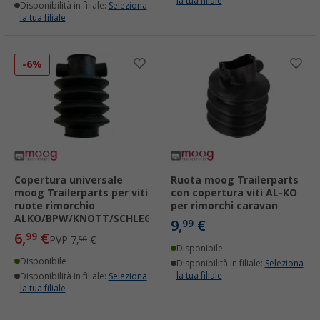
la tua filiale
Disponibilità in filiale:
Seleziona
la tua filiale
-6%
Copertura universale
Ruota moog Trailerparts
moog Trailerparts per viti
con copertura viti AL-KO
ruote rimorchio
per rimorchi caravan
ALKO/BPW/KNOTT/SCHLEGL
9,
€
99
6,
€
99
PVP
7,
€
50
Disponibile
Disponibile
Disponibilità in filiale:
Seleziona
la tua filiale
Disponibilità in filiale:
Seleziona
la tua filiale