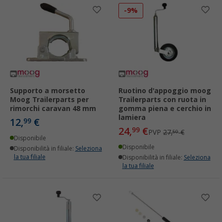
-9%
Supporto a morsetto
Ruotino d'appoggio moog
Moog Trailerparts per
Trailerparts con ruota in
rimorchi caravan 48 mm
gomma piena e cerchio in
lamiera
12,
€
99
24,
€
99
PVP
27,
€
50
Disponibile
Disponibile
Disponibilità in filiale:
Seleziona
la tua filiale
Disponibilità in filiale:
Seleziona
la tua filiale