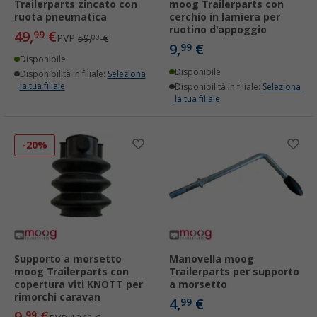
Trailerparts zincato con
moog Trailerparts con
ruota pneumatica
cerchio in lamiera per
ruotino d'appoggio
49,
€
99
PVP
59,
€
00
9,
€
99
Disponibile
Disponibile
Disponibilità in filiale:
Seleziona
la tua filiale
Disponibilità in filiale:
Seleziona
la tua filiale
-20%
Supporto a morsetto
Manovella moog
moog Trailerparts con
Trailerparts per supporto
copertura viti KNOTT per
a morsetto
rimorchi caravan
4,
€
99
99