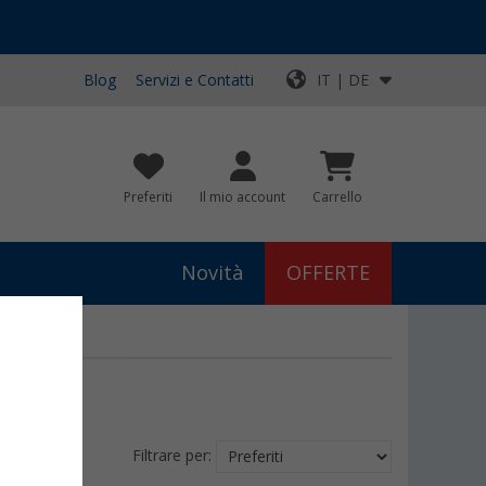
Blog
Servizi e Contatti
IT | DE
Preferiti
Il mio account
Carrello
Novità
OFFERTE
Filtrare per: