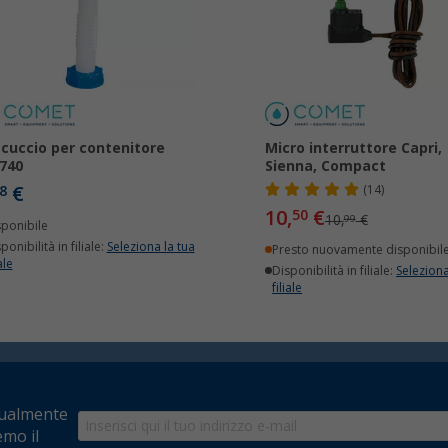
cuccio per contenitore
Micro interruttore Capri,
740
Sienna, Compact
€
8
(14)
10,
€
50
10,
€
99
sponibile
ponibilità in filiale:
Seleziona la tua
Presto nuovamente disponibil
ale
Disponibilità in filiale:
Seleziona
filiale
tualmente
emo il