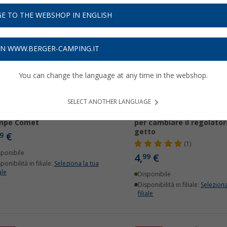
E TO THE WEBSHOP IN ENGLISH
ON WWW.BERGER-CAMPING.IT
You can change the language at any time in the webshop.
SELECT ANOTHER LANGUAGE
olatore di getto delle
Chiave della pompa Com
mpe Comet
per cambiare il regolator
getto
€
9
(1)
sponibile
4,
€
99
ponibilità in filiale:
Seleziona la tua
ale
Disponibile
Disponibilità in filiale:
Seleziona
filiale