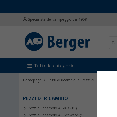
Specialista del campeggio dal 1958
Tutte le categorie
Homepage
Pezzi di ricambio
Pezzi di Ricambio C
PEZZI DI RICAMBIO
PEZZ
Pezzi di Ricambio AL-KO (18)
Pezzi di Ricambio AS Schwabe (1)