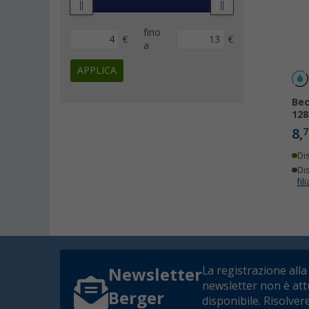
fino
€
€
a
APPLICA
Bec
128
8,
7
Di
Dis
fili
La registrazione alla
Newsletter
newsletter non è at
Berger
disponibile. Risolver