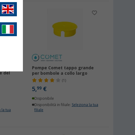
et
Pompe Comet tappo grande
e del
per bombole a collo largo
(1)
5,
€
99
Disponibile
Disponibilità in filiale:
Seleziona la tua
 la tua
filiale