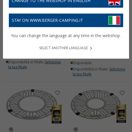
CHANGE TO THE WEBSHOP IN ENGLISH
STAY ON WWW.BERGER-CAMPING.IT
Libro di cucina Easy
Forno Roadbaker modello
You can change the language at any time in the webshop.
Cooking on the Road
G
17,
€
99
(9)
SELECT ANOTHER LANGUAGE
92,
€
99
PVP
99,
€
90
Disponibile
Disponibilità in filiale:
Seleziona
Disponibile
la tua filiale
Disponibilità in filiale:
Seleziona
la tua filiale