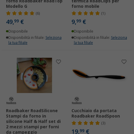
forno Roadbaker RoadTop
termica RoadClips per
Modello G
forno mobile
(6)
(1)
49,
€
9,
€
99
99
Disponibile
Disponibile
Disponibilità in filiale:
Seleziona
Disponibilità in filiale:
Seleziona
la tua filiale
la tua filiale
Roadbaker RoadSilicone
Cucchiaio da portata
Stampi da forno in
Roadbaker RoadSpoon
silicone Half & Half set di
(3)
2 mezzi stampi per forni
19,
€
99
da campeggio