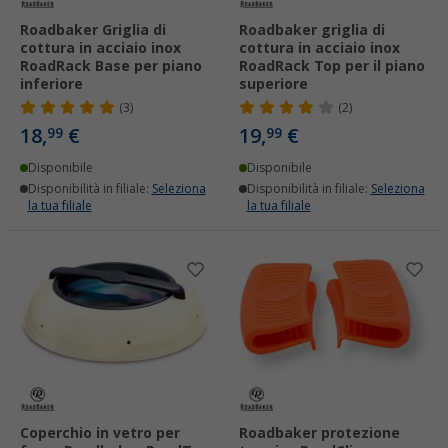
Roadbaker Griglia di
Roadbaker griglia di
cottura in acciaio inox
cottura in acciaio inox
RoadRack Base per piano
RoadRack Top per il piano
inferiore
superiore
(3)
(2)
18,
€
19,
€
99
99
Disponibile
Disponibile
Disponibilità in filiale:
Seleziona
Disponibilità in filiale:
Seleziona
la tua filiale
la tua filiale
Coperchio in vetro per
Roadbaker protezione