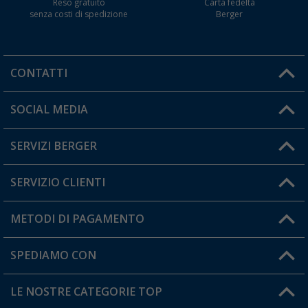
Reso gratuito
Carta fedeltà
senza costi di spedizione
Berger
CONTATTI
Orari di apertura del servizio:
SOCIAL MEDIA
Lun. - Ven.: 08:00 - 17:00
SERVIZI BERGER
Hai una domanda?
SERVIZIO CLIENTI
Diventare rivenditori
Il mio Account
METODI DI PAGAMENTO
Informazioni sulla spedizione
I miei Preferiti
Resi
SPEDIAMO CON
Carta fedeltà Berger
Stato del mio ordine
LE NOSTRE CATEGORIE TOP