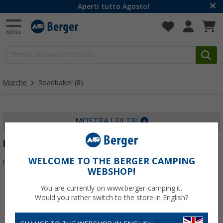
Aperti tutto Agosto!
Marche
Roadbaker
(8)
MOSTRA I FILTRI
ROADBAKER
WELCOME TO THE BERGER CAMPING
Filtrare per:
WEBSHOP!
You are currently on www.berger-camping.it.
Would you rather switch to the store in English?
-6%