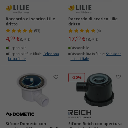
Raccordo di scarico Lilie
Raccordo di scarico Lilie
dritto
dritto
(53)
(4)
4,
€
17,
€
99
99
8,
€
18,
€
99
99
Disponibile
Disponibile
Disponibilità in filiale:
Seleziona
Disponibilità in filiale:
Seleziona
la tua filiale
la tua filiale
-20%
Sifone Dometic con
Sifone Reich con apertura