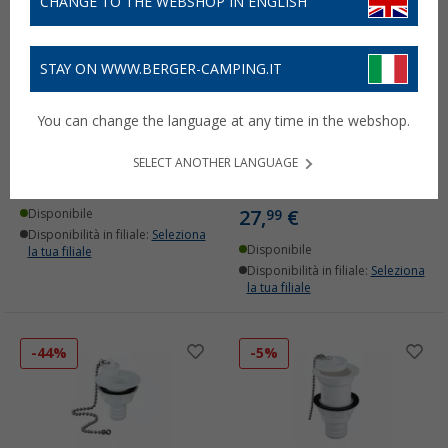
CHANGE TO THE WEBSHOP IN ENGLISH
STAY ON WWW.BERGER-CAMPING.IT
Raccordo di scarico Lilie
Set Reich di tubi per lo
You can change the language at any time in the webshop.
angolare
smaltimento delle acque
reflue, 2 pezzi, 28 mm,
(84)
SELECT ANOTHER LANGUAGE
con prolunga da 3 metri
7,
€
99
(
Più di
100)
27,
€
Disponibile
99
Disponibilità in filiale:
Seleziona
Disponibile
la tua filiale
Disponibilità in filiale:
Seleziona
la tua filiale
-44%
-5%