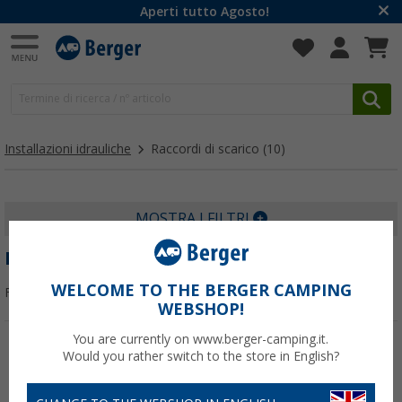
Aperti tutto Agosto!
Installazioni idrauliche
Raccordi di scarico
(10)
MOSTRA I FILTRI
RACCORDI DI SCARICO
WELCOME TO THE BERGER CAMPING
Filtrare per:
WEBSHOP!
You are currently on www.berger-camping.it.
Would you rather switch to the store in English?