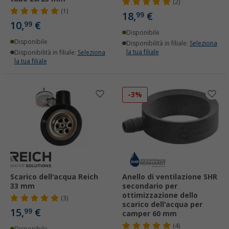
(2)
(1)
18,
€
99
10,
€
99
Disponibile
Disponibile
Disponibilità in filiale:
Seleziona
la tua filiale
Disponibilità in filiale:
Seleziona
la tua filiale
-3%
Scarico dell'acqua Reich
Anello di ventilazione SHR
33 mm
secondario per
ottimizzazione dello
(3)
scarico dell'acqua per
15,
€
99
camper 60 mm
(4)