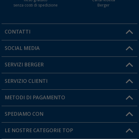
Reso gratuito
Carta fedeltà
senza costi di spedizione
Berger
CONTATTI
Orari di apertura del servizio:
SOCIAL MEDIA
Lun. - Ven.: 08:00 - 17:00
SERVIZI BERGER
Hai una domanda?
SERVIZIO CLIENTI
Diventare rivenditori
Il mio Account
METODI DI PAGAMENTO
Informazioni sulla spedizione
I miei Preferiti
Resi
SPEDIAMO CON
Carta fedeltà Berger
Stato del mio ordine
LE NOSTRE CATEGORIE TOP
FAQ e Contatti