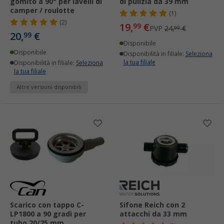
gomito a 90° per lavelli di
di pulizia da 39 mm
camper / roulotte
(1)
(2)
19,
€
99
PVP
24,
€
99
20,
€
99
Disponibile
Disponibile
Disponibilità in filiale:
Seleziona
la tua filiale
Disponibilità in filiale:
Seleziona
la tua filiale
Altre versioni disponibili
Scarico con tappo C-
Sifone Reich con 2
LP1800 a 90 gradi per
attacchi da 33 mm
tubo 20/25 mm