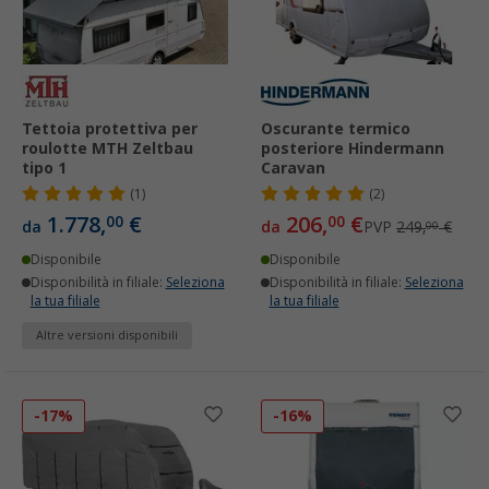
Tettoia protettiva per
Oscurante termico
roulotte MTH Zeltbau
posteriore Hindermann
tipo 1
Caravan
(1)
(2)
1.778,
€
206,
€
00
00
da
da
PVP
249,
€
00
Disponibile
Disponibile
Disponibilità in filiale:
Seleziona
Disponibilità in filiale:
Seleziona
la tua filiale
la tua filiale
Altre versioni disponibili
-17%
-16%