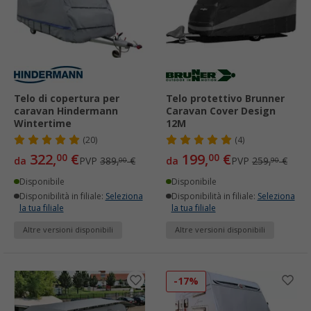
Telo di copertura per
Telo protettivo Brunner
caravan Hindermann
Caravan Cover Design
Wintertime
12M
(20)
(4)
322,
€
199,
€
00
00
da
PVP
389,
€
da
PVP
259,
€
00
90
Disponibile
Disponibile
Disponibilità in filiale:
Seleziona
Disponibilità in filiale:
Seleziona
la tua filiale
la tua filiale
Altre versioni disponibili
Altre versioni disponibili
-17%