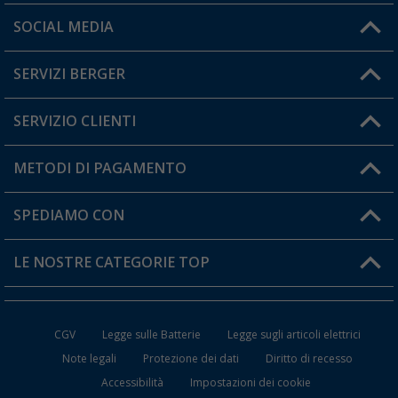
Orari di apertura del servizio:
SOCIAL MEDIA
Lun. - Ven.: 08:00 - 17:00
SERVIZI BERGER
Hai una domanda?
SERVIZIO CLIENTI
Diventare rivenditori
Il mio Account
METODI DI PAGAMENTO
Informazioni sulla spedizione
I miei Preferiti
Resi
SPEDIAMO CON
Carta fedeltà Berger
Stato del mio ordine
LE NOSTRE CATEGORIE TOP
FAQ e Contatti
Accessori per Caravan e Camper
CGV
Legge sulle Batterie
Legge sugli articoli elettrici
WC da Campeggio
Note legali
Protezione dei dati
Diritto di recesso
Accessibilità
Impostazioni dei cookie
Mobili per il Campeggio