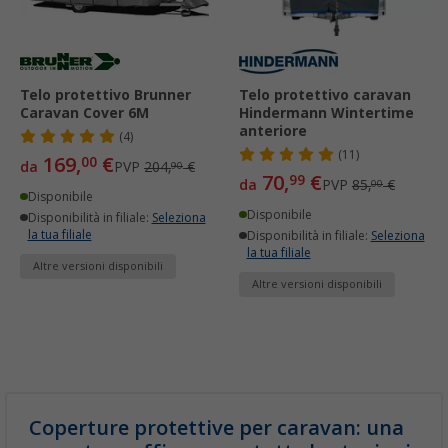
Telo protettivo Brunner
Telo protettivo caravan
Caravan Cover 6M
Hindermann Wintertime
anteriore
(4)
(11)
169,
€
00
da
PVP
204,
€
90
70,
€
99
da
PVP
85,
€
00
Disponibile
Disponibile
Disponibilità in filiale:
Seleziona
la tua filiale
Disponibilità in filiale:
Seleziona
la tua filiale
Altre versioni disponibili
Altre versioni disponibili
Coperture protettive per caravan: una