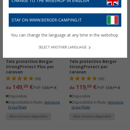
CHANGE TO THE WEBSHOP IN ENGLISH
-6%
-25%
STAY ON WWW.BERGER-CAMPING.IT
You can change the language at any time in the webshop.
SELECT ANOTHER LANGUAGE
Telo protettivo Berger
Telo protettivo Berger
StrongProtect Plus per
StrongProtect per
caravan
caravan
(90)
(96)
149,
€
119,
€
00
00
da
PVP
159,
€
da
PVP
159,
€
00
00
Disponibile
Disponibile
Disponibilità in filiale:
Seleziona
Disponibilità in filiale:
Seleziona
la tua filiale
la tua filiale
Altre versioni disponibili
Altre versioni disponibili