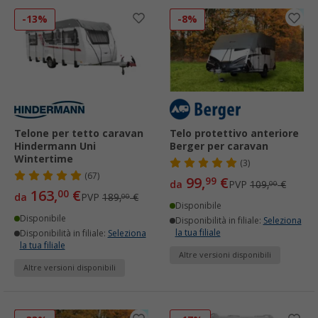
-13%
-8%
Telone per tetto caravan
Telo protettivo anteriore
Hindermann Uni
Berger per caravan
Wintertime
(3)
(67)
99,
€
99
da
PVP
109,
€
00
163,
€
00
da
PVP
189,
€
00
Disponibile
Disponibile
Disponibilità in filiale:
Seleziona
la tua filiale
Disponibilità in filiale:
Seleziona
la tua filiale
Altre versioni disponibili
Altre versioni disponibili