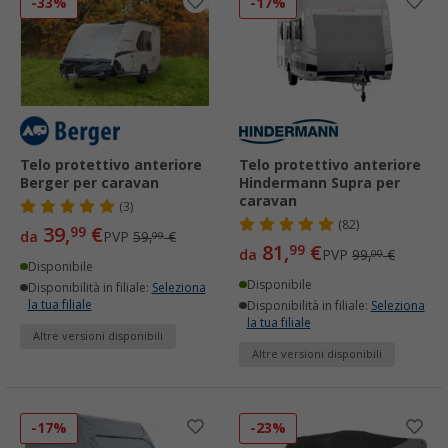
-33%
-17%
Telo protettivo anteriore
Telo protettivo anteriore
Berger per caravan
Hindermann Supra per
caravan
(3)
(82)
39,
€
99
da
PVP
59,
€
99
81,
€
99
da
PVP
99,
€
00
Disponibile
Disponibile
Disponibilità in filiale:
Seleziona
la tua filiale
Disponibilità in filiale:
Seleziona
la tua filiale
Altre versioni disponibili
Altre versioni disponibili
-17%
-23%