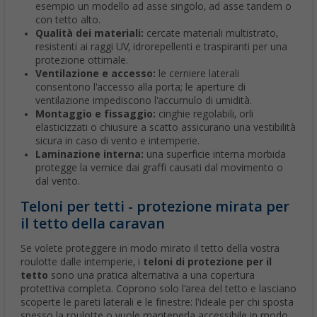
esempio un modello ad asse singolo, ad asse tandem o
con tetto alto.
Qualità dei materiali:
cercate materiali multistrato,
resistenti ai raggi UV, idrorepellenti e traspiranti per una
protezione ottimale.
Ventilazione e accesso:
le cerniere laterali
consentono l'accesso alla porta; le aperture di
ventilazione impediscono l'accumulo di umidità.
Montaggio e fissaggio:
cinghie regolabili, orli
elasticizzati o chiusure a scatto assicurano una vestibilità
sicura in caso di vento e intemperie.
Laminazione interna:
una superficie interna morbida
protegge la vernice dai graffi causati dal movimento o
dal vento.
Teloni per tetti - protezione mirata per
il tetto della caravan
Se volete proteggere in modo mirato il tetto della vostra
roulotte dalle intemperie, i
teloni di protezione per il
tetto
sono una pratica alternativa a una copertura
protettiva completa. Coprono solo l'area del tetto e lasciano
scoperte le pareti laterali e le finestre: l'ideale per chi sposta
spesso la roulotte o vuole mantenerla accessibile in modo