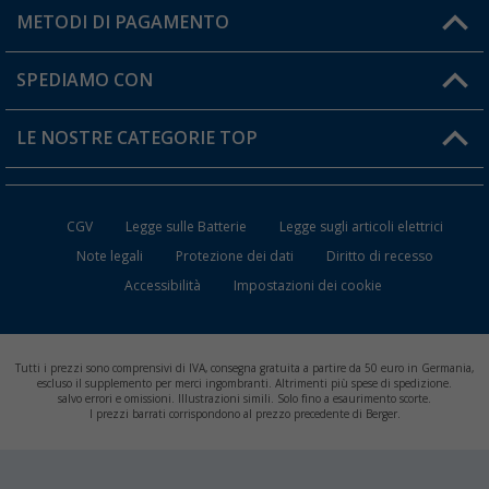
Il mio Account
METODI DI PAGAMENTO
Informazioni sulla spedizione
I miei Preferiti
Resi
SPEDIAMO CON
Carta fedeltà Berger
Stato del mio ordine
LE NOSTRE CATEGORIE TOP
FAQ e Contatti
Accessori per Caravan e Camper
CGV
Legge sulle Batterie
Legge sugli articoli elettrici
WC da Campeggio
Note legali
Protezione dei dati
Diritto di recesso
Accessibilità
Impostazioni dei cookie
Mobili per il Campeggio
Frigo Portatili
Tutti i prezzi sono comprensivi di IVA, consegna gratuita a partire da 50 euro in Germania,
Climatizzatori per Camper
escluso il supplemento per merci ingombranti. Altrimenti più spese di spedizione.
salvo errori e omissioni. Illustrazioni simili. Solo fino a esaurimento scorte.
I prezzi barrati corrispondono al prezzo precedente di Berger.
Batterie