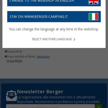
CHANGE TO THE WEBSHOP IN ENGLISH
STAY ON WWW.BERGER-CAMPING.IT
Supporto TV a parete
You can change the language at any time in the webshop.
Systafex da 13 a 27 pollici
(35)
SELECT ANOTHER LANGUAGE
69,
€
99
Disponibile
Disponibilità in filiale:
Seleziona
la tua filiale
Newsletter Berger
La registrazione alla newsletter non è attualmente
disponibile. Risolveremo il problema il prima possibile.