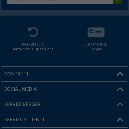
Reso gratuito
Carta fedeltà
senza costi di spedizione
Berger
CONTATTI
Orari di apertura del servizio:
SOCIAL MEDIA
Lun. - Ven.: 08:00 - 17:00
SERVIZI BERGER
Hai una domanda?
SERVIZIO CLIENTI
Diventare rivenditori