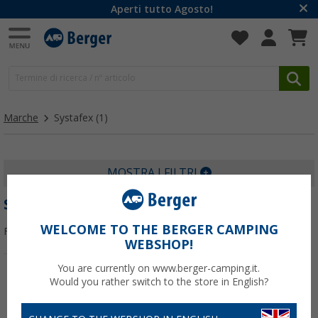
Aperti tutto Agosto!
Marche
Systafex
(1)
MOSTRA I FILTRI
SYSTAFEX
WELCOME TO THE BERGER CAMPING
Filtrare per:
WEBSHOP!
You are currently on www.berger-camping.it.
Would you rather switch to the store in English?