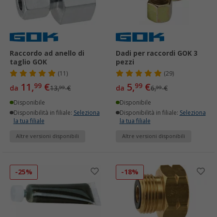
Raccordo ad anello di
Dadi per raccordi GOK 3
taglio GOK
pezzi
(11)
(29)
11,
€
5,
€
99
99
da
13,
€
da
6,
€
99
99
Disponibile
Disponibile
Disponibilità in filiale:
Seleziona
Disponibilità in filiale:
Seleziona
la tua filiale
la tua filiale
Altre versioni disponibili
Altre versioni disponibili
-25%
-18%