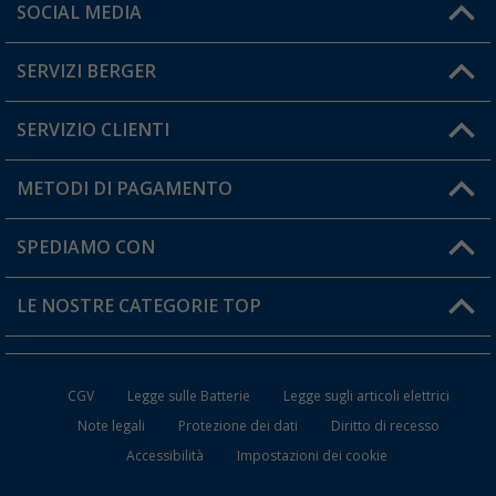
Orari di apertura del servizio:
SOCIAL MEDIA
Lun. - Ven.: 08:00 - 17:00
SERVIZI BERGER
Hai una domanda?
SERVIZIO CLIENTI
Diventare rivenditori
Il mio Account
METODI DI PAGAMENTO
Informazioni sulla spedizione
I miei Preferiti
Resi
SPEDIAMO CON
Carta fedeltà Berger
Stato del mio ordine
LE NOSTRE CATEGORIE TOP
FAQ e Contatti
Accessori per Caravan e Camper
CGV
Legge sulle Batterie
Legge sugli articoli elettrici
WC da Campeggio
Note legali
Protezione dei dati
Diritto di recesso
Accessibilità
Impostazioni dei cookie
Mobili per il Campeggio