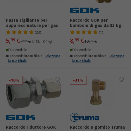
Pasta sigillante per
Raccordo GOK per
apparecchiature per gas
bombole di gas da 33 kg
(33)
(1)
5,
€
8,
€
99
99
7,
€
10,
€
99
99
(1.198,
00
€ / kg)
Disponibile
Disponibile
Disponibilità in filiale:
Seleziona
Disponibilità in filiale:
Seleziona
la tua filiale
la tua filiale
-10%
-31%
Raccordo riduttore GOK
Raccordo a gomito Truma