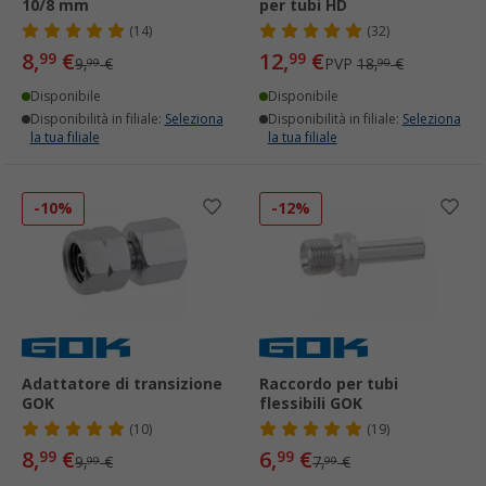
10/8 mm
per tubi HD
(14)
(32)
8,
€
12,
€
99
99
9,
€
PVP
18,
€
99
90
Disponibile
Disponibile
Disponibilità in filiale:
Seleziona
Disponibilità in filiale:
Seleziona
la tua filiale
la tua filiale
-10%
-12%
Adattatore di transizione
Raccordo per tubi
GOK
flessibili GOK
(10)
(19)
8,
€
6,
€
99
99
9,
€
7,
€
99
99