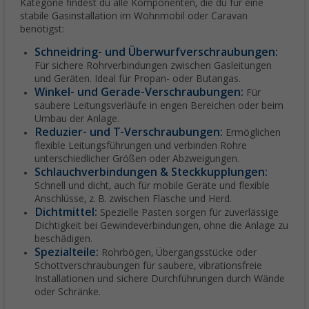
Kategorie findest du alle Komponenten, die du für eine
stabile Gasinstallation im Wohnmobil oder Caravan
benötigst:
Schneidring- und Überwurfverschraubungen:
Für sichere Rohrverbindungen zwischen Gasleitungen
und Geräten. Ideal für Propan- oder Butangas.
Winkel- und Gerade-Verschraubungen:
Für
saubere Leitungsverläufe in engen Bereichen oder beim
Umbau der Anlage.
Reduzier- und T-Verschraubungen:
Ermöglichen
flexible Leitungsführungen und verbinden Rohre
unterschiedlicher Größen oder Abzweigungen.
Schlauchverbindungen & Steckkupplungen:
Schnell und dicht, auch für mobile Geräte und flexible
Anschlüsse, z. B. zwischen Flasche und Herd.
Dichtmittel:
Spezielle Pasten sorgen für zuverlässige
Dichtigkeit bei Gewindeverbindungen, ohne die Anlage zu
beschädigen.
Spezialteile:
Rohrbögen, Übergangsstücke oder
Schottverschraubungen für saubere, vibrationsfreie
Installationen und sichere Durchführungen durch Wände
oder Schränke.