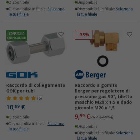
Disponibile
Disponibile
Disponibilità in filiale:
Seleziona
Disponibilità in filiale:
Seleziona
la tua filiale
la tua filiale
-33%
Raccordo di collegamento
Raccordo a gomito
GOK per tubi
Berger per regolatore di
pressione gas 90°, filetto
(6)
maschio M20 x 1,5 e dado
10,
€
99
girevole M20 x 1,5
9,
€
99
PVP
14,
€
Disponibile
99
Disponibilità in filiale:
Seleziona
Disponibile
la tua filiale
Disponibilità in filiale:
Seleziona
la tua filiale