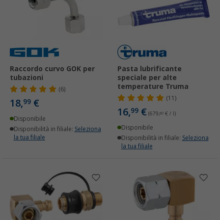
Raccordo curvo GOK per
Pasta lubrificante
tubazioni
speciale per alte
temperature Truma
(6)
(11)
18,
€
99
16,
€
99
(679,
60
€ / l)
Disponibile
Disponibile
Disponibilità in filiale:
Seleziona
la tua filiale
Disponibilità in filiale:
Seleziona
la tua filiale