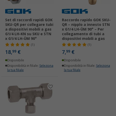
Set di raccordi rapidi GOK
Raccordo rapido GOK SKU-
SKU-QR per collegare tubi
QR – nipplo a innesto STN
a dispositivi mobili a gas
x G1/4 LH-ÜM 90° – Per
G1/4 LH-KN su SKU e STN
collegamento di tubi a
x G1/4 LH-ÜM 90°
dispositivi mobili a gas
(1)
(1)
18,
€
7,
€
99
99
Disponibile
Disponibile
Disponibilità in filiale:
Seleziona
Disponibilità in filiale:
Seleziona
la tua filiale
la tua filiale