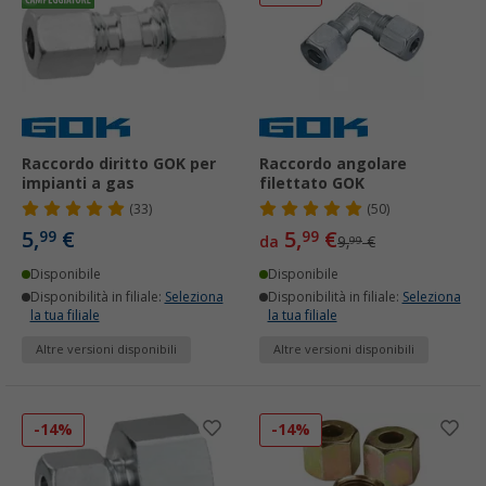
Raccordo diritto GOK per
Raccordo angolare
impianti a gas
filettato GOK
(33)
(50)
5,
€
5,
€
99
99
da
9,
€
99
Disponibile
Disponibile
Disponibilità in filiale:
Seleziona
Disponibilità in filiale:
Seleziona
la tua filiale
la tua filiale
Altre versioni disponibili
Altre versioni disponibili
-14%
-14%