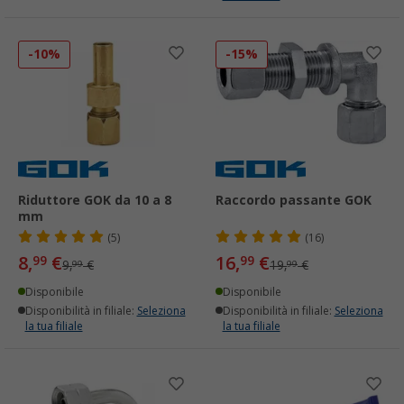
-10%
-15%
Riduttore GOK da 10 a 8
Raccordo passante GOK
mm
(5)
(16)
8,
€
16,
€
99
99
9,
€
19,
€
99
99
Disponibile
Disponibile
Disponibilità in filiale:
Seleziona
Disponibilità in filiale:
Seleziona
la tua filiale
la tua filiale