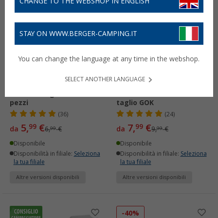
CHANGE TO THE WEBSHOP IN ENGLISH
-14%
-20%
STAY ON WWW.BERGER-CAMPING.IT
You can change the language at any time in the webshop.
SELECT ANOTHER LANGUAGE
Anello di taglio GOK 5
Raccordi ad anello di
pezzi
taglio GOK
(36)
(24)
5,
€
7,
€
99
99
da
6,
€
da
9,
€
99
99
Disponibile
Disponibile
Disponibilità in filiale:
Seleziona
Disponibilità in filiale:
Seleziona
la tua filiale
la tua filiale
Altre versioni disponibili
Altre versioni disponibili
-40%