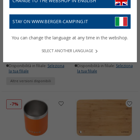
CHANGE TO THE WEBSHOP IN ENGLISH
STAY ON WWW.BERGER-CAMPING.IT
Set di 2 vasetti per spezie
Tagliere in bambù Layzee
You can change the language at any time in the webshop.
Layzee da 120 ml
34 x 25 cm
16,
€
17,
€
99
99
SELECT ANOTHER LANGUAGE
Disponibile
Disponibile
Disponibilità in filiale:
Seleziona
Disponibilità in filiale:
Seleziona
la tua filiale
la tua filiale
Altre versioni disponibili
-7%