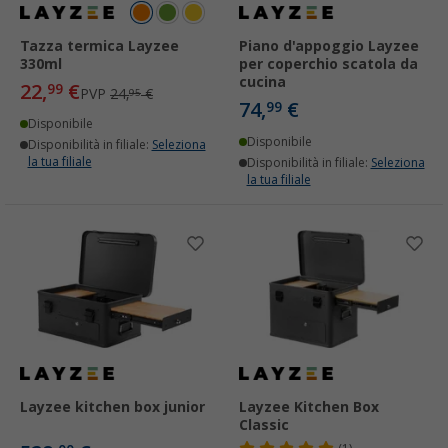
Tazza termica Layzee
Piano d'appoggio Layzee
330ml
per coperchio scatola da
cucina
22,
€
99
PVP
24,
€
95
74,
€
99
Disponibile
Disponibile
Disponibilità in filiale:
Seleziona
la tua filiale
Disponibilità in filiale:
Seleziona
la tua filiale
Layzee kitchen box junior
Layzee Kitchen Box
Classic