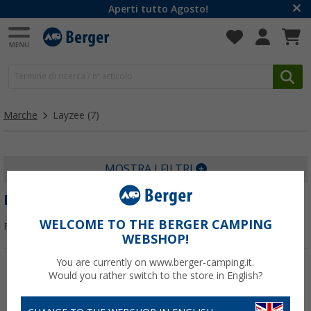
Aperti tutto Agosto!
Marche
Layzee
(7)
MOSTRA I FILTRI
LAYZEE
WELCOME TO THE BERGER CAMPING
Filtrare per:
WEBSHOP!
You are currently on www.berger-camping.it.
Would you rather switch to the store in English?