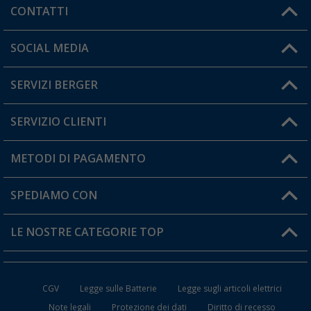
CONTATTI
Orari di apertura del servizio:
SOCIAL MEDIA
Lun. - Ven.: 08:00 - 17:00
SERVIZI BERGER
Hai una domanda?
SERVIZIO CLIENTI
Diventare rivenditori
Il mio Account
METODI DI PAGAMENTO
Informazioni sulla spedizione
I miei Preferiti
Resi
SPEDIAMO CON
Carta fedeltà Berger
Stato del mio ordine
LE NOSTRE CATEGORIE TOP
FAQ e Contatti
Accessori per Caravan e Camper
CGV
Legge sulle Batterie
Legge sugli articoli elettrici
WC da Campeggio
Note legali
Protezione dei dati
Diritto di recesso