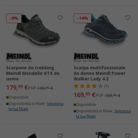
-9%
-14%
Scarpone da trekking
Scarpa multifunzionale
Meindl Mondello GTX da
da donna Meindl Power
uomo
Walker Lady 4.2
179,
€
95
(1)
PVP
199,
€
90
169,
€
95
PVP
199,
€
90
Disponibile
Disponibilità in filiale:
Seleziona
Disponibile
la tua filiale
Disponibilità in filiale:
Seleziona
la tua filiale