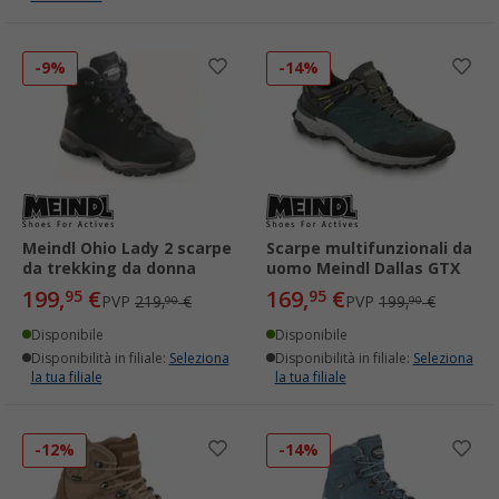
-9%
-14%
Meindl Ohio Lady 2 scarpe
Scarpe multifunzionali da
da trekking da donna
uomo Meindl Dallas GTX
199,
€
169,
€
95
95
PVP
219,
€
PVP
199,
€
90
90
Disponibile
Disponibile
Disponibilità in filiale:
Seleziona
Disponibilità in filiale:
Seleziona
la tua filiale
la tua filiale
-12%
-14%