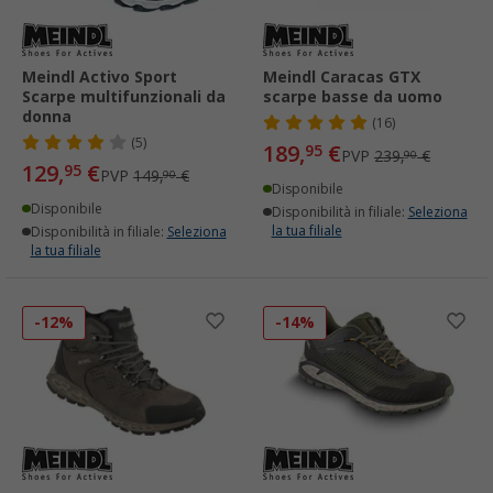
Meindl Activo Sport
Meindl Caracas GTX
Scarpe multifunzionali da
scarpe basse da uomo
donna
(16)
(5)
189,
€
95
PVP
239,
€
90
129,
€
95
PVP
149,
€
90
Disponibile
Disponibile
Disponibilità in filiale:
Seleziona
la tua filiale
Disponibilità in filiale:
Seleziona
la tua filiale
-12%
-14%