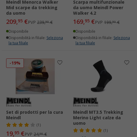
Meindl Menorca Walker
Scarpa multifunzionale
Mid scarpe da trekking
da uomo Meindl Power
da uomo
Walker 4.2
209,
€
169,
€
95
95
PVP
239,
€
PVP
199,
€
90
90
Disponibile
Disponibile
Disponibilità in filiale:
Seleziona
Disponibilità in filiale:
Seleziona
la tua filiale
la tua filiale
-19%
Set di prodotti per la cura
Meindl MT3.5 Trekking
Meindl
Merino Light calze da
uomo
(1)
(1)
19,
€
95
PVP
24,
€
90