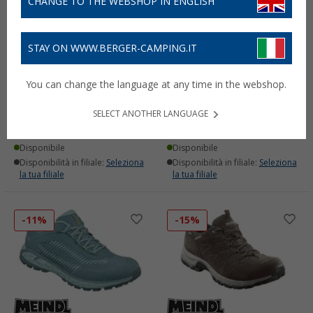
CHANGE TO THE WEBSHOP IN ENGLISH
STAY ON WWW.BERGER-CAMPING.IT
Scarpone da trekking
Scarpe multifunzionali da
You can change the language at any time in the webshop.
Meindl Literock free GTX
uomo Meindl Power
da donna
Walker 4.2 Clima
SELECT ANOTHER LANGUAGE
179,
€
149,
€
95
95
PVP
219,
€
PVP
169,
€
90
90
Disponibile
Disponibile
Disponibilità in filiale:
Seleziona
Disponibilità in filiale:
Seleziona
la tua filiale
la tua filiale
-11%
-15%