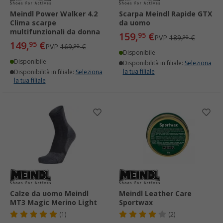
Meindl Power Walker 4.2
Scarpa Meindl Rapide GTX
Clima scarpe
da uomo
multifunzionali da donna
159,
€
95
PVP
189,
€
90
149,
€
95
PVP
169,
€
90
Disponibile
Disponibile
Disponibilità in filiale:
Seleziona
la tua filiale
Disponibilità in filiale:
Seleziona
la tua filiale
Calze da uomo Meindl
Meindl Leather Care
MT3 Magic Merino Light
Sportwax
(1)
(2)