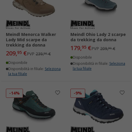
Meindl Menorca Walker
Meindl Ohio Lady 2 scarpe
Lady Mid scarpe da
da trekking da donna
trekking da donna
179,
€
95
PVP
209,
€
90
209,
€
95
PVP
239,
€
90
Disponibile
Disponibile
Disponibilità in filiale:
Seleziona
la tua filiale
Disponibilità in filiale:
Seleziona
la tua filiale
-14%
-9%