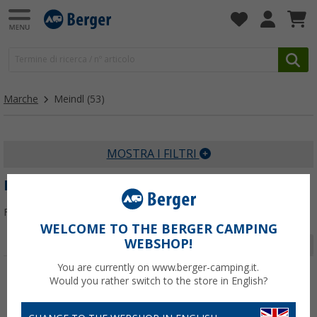
Marche
Meindl
(53)
MOSTRA I FILTRI
MEINDL
Filtrare per:
WELCOME TO THE BERGER CAMPING
WEBSHOP!
Pagina 1 da 2
You are currently on www.berger-camping.it.
Would you rather switch to the store in English?
-18%
-11%