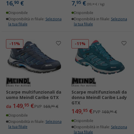
16,
€
7,
€
90
95
(99,
38
€ / kg)
Disponibile
Disponibile
Disponibilità in filiale:
Seleziona
Disponibilità in filiale:
Seleziona
la tua filiale
la tua filiale
-11%
-11%
Scarpe multifunzionali da
Scarpe multifunzionali da
uomo Meindl Caribe GTX
donna Meindl Caribe Lady
GTX
149,
€
95
da
PVP
169,
€
90
149,
€
95
PVP
169,
€
90
Disponibile
Disponibile
Disponibilità in filiale:
Seleziona
la tua filiale
Disponibilità in filiale:
Seleziona
la tua filiale