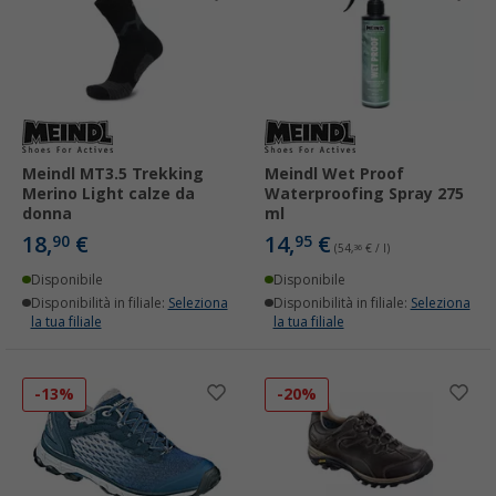
Meindl MT3.5 Trekking
Meindl Wet Proof
Merino Light calze da
Waterproofing Spray 275
donna
ml
18,
€
14,
€
90
95
(54,
36
€ / l)
Disponibile
Disponibile
Disponibilità in filiale:
Seleziona
Disponibilità in filiale:
Seleziona
la tua filiale
la tua filiale
-13%
-20%