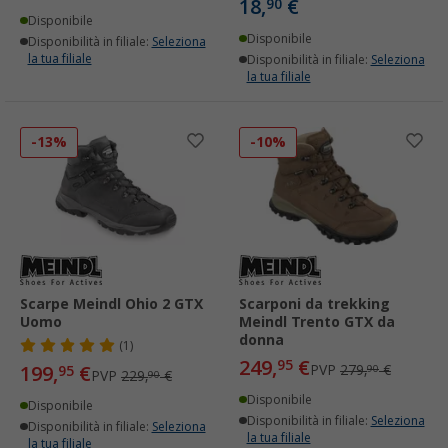
18,
€
90
Disponibile
Disponibile
Disponibilità in filiale:
Seleziona
la tua filiale
Disponibilità in filiale:
Seleziona
la tua filiale
-13%
-10%
Scarpe Meindl Ohio 2 GTX
Scarponi da trekking
Uomo
Meindl Trento GTX da
donna
(1)
249,
€
95
199,
€
PVP
279,
€
95
90
PVP
229,
€
90
Disponibile
Disponibile
Disponibilità in filiale:
Seleziona
Disponibilità in filiale:
Seleziona
la tua filiale
la tua filiale