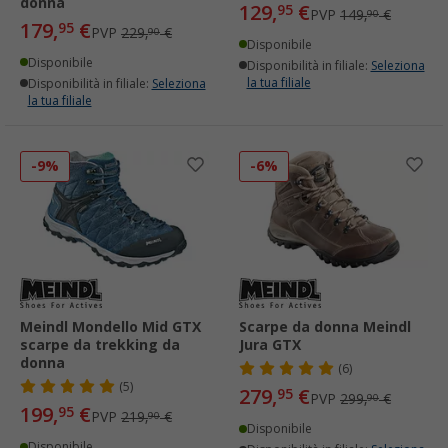
donna
129,
€
95
PVP
149,
€
90
179,
€
95
PVP
229,
€
90
Disponibile
Disponibile
Disponibilità in filiale:
Seleziona
la tua filiale
Disponibilità in filiale:
Seleziona
la tua filiale
-9%
-6%
Meindl Mondello Mid GTX
Scarpe da donna Meindl
scarpe da trekking da
Jura GTX
donna
(6)
(5)
279,
€
95
PVP
299,
€
90
199,
€
95
PVP
219,
€
90
Disponibile
Disponibile