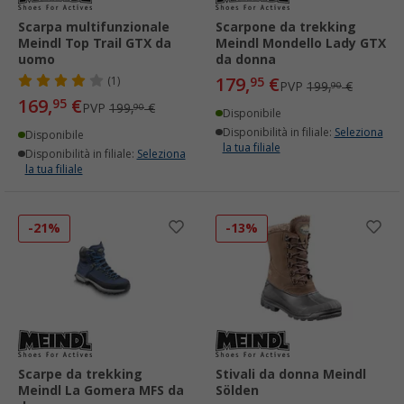
Scarpa multifunzionale
Scarpone da trekking
Meindl Top Trail GTX da
Meindl Mondello Lady GTX
uomo
da donna
179,
€
(1)
95
PVP
199,
€
90
169,
€
95
PVP
199,
€
90
Disponibile
Disponibilità in filiale:
Seleziona
Disponibile
la tua filiale
Disponibilità in filiale:
Seleziona
la tua filiale
-21%
-13%
Scarpe da trekking
Stivali da donna Meindl
Meindl La Gomera MFS da
Sölden