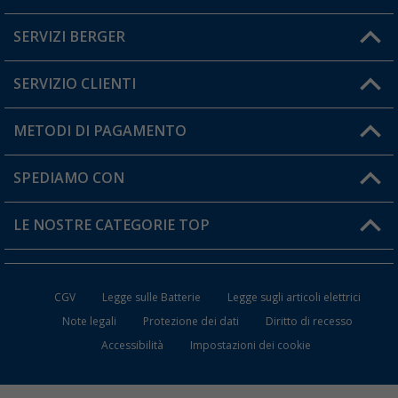
Lun. - Ven.: 08:00 - 17:00
SERVIZI BERGER
Hai una domanda?
SERVIZIO CLIENTI
Diventare rivenditori
Il mio Account
METODI DI PAGAMENTO
Informazioni sulla spedizione
I miei Preferiti
Resi
SPEDIAMO CON
Carta fedeltà Berger
Stato del mio ordine
LE NOSTRE CATEGORIE TOP
FAQ e Contatti
Accessori per Caravan e Camper
CGV
Legge sulle Batterie
Legge sugli articoli elettrici
WC da Campeggio
Note legali
Protezione dei dati
Diritto di recesso
Accessibilità
Impostazioni dei cookie
Mobili per il Campeggio
Frigo Portatili