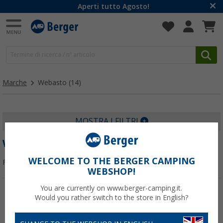
Aperti tutto Agosto!
Marche
Webasto
(14)
MOSTRA I FILTRI
WEBASTO
WELCOME TO THE BERGER CAMPING
Filtrare per:
WEBSHOP!
You are currently on www.berger-camping.it.
Would you rather switch to the store in English?