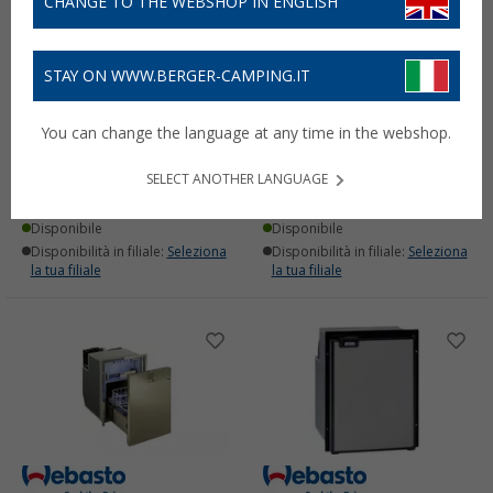
CHANGE TO THE WEBSHOP IN ENGLISH
STAY ON WWW.BERGER-CAMPING.IT
Riscaldatore ad acqua
Frigorifero ad incasso a
You can change the language at any time in the webshop.
Webasto Thermo Top Evo
cassetta Webasto DR55
5kW D 12 V RV base
12 / 24 V 55 litri
SELECT ANOTHER LANGUAGE
1.324,
€
1.839,
€
00
00
Disponibile
Disponibile
Disponibilità in filiale:
Seleziona
Disponibilità in filiale:
Seleziona
la tua filiale
la tua filiale