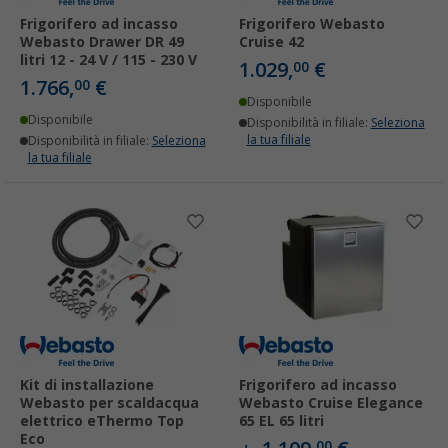
Frigorifero ad incasso
Frigorifero Webasto
Webasto Drawer DR 49
Cruise 42
litri 12 - 24 V / 115 - 230 V
1.029,
€
00
1.766,
€
00
Disponibile
Disponibile
Disponibilità in filiale:
Seleziona
la tua filiale
Disponibilità in filiale:
Seleziona
la tua filiale
Kit di installazione
Frigorifero ad incasso
Webasto per scaldacqua
Webasto Cruise Elegance
elettrico eThermo Top
65 EL 65 litri
Eco
00