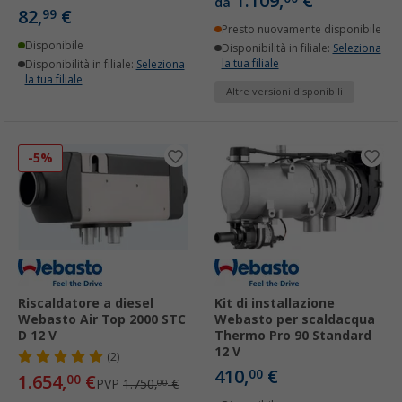
1.109,
€
da
82,
€
99
Presto nuovamente disponibile
Disponibile
Disponibilità in filiale:
Seleziona
la tua filiale
Disponibilità in filiale:
Seleziona
la tua filiale
Altre versioni disponibili
-5%
Riscaldatore a diesel
Kit di installazione
Webasto Air Top 2000 STC
Webasto per scaldacqua
D 12 V
Thermo Pro 90 Standard
12 V
(2)
410,
€
00
1.654,
€
00
PVP
1.750,
€
00