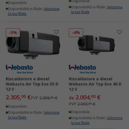
Disponibile
Disponibile
Disponibilità in filiale:
Seleziona
Disponibilità in filiale:
Seleziona
la tua filiale
la tua filiale
-3%
-4%
Riscaldatore a diesel
Riscaldatore a diesel
Webasto Air Top Evo 55 D
Webasto Air Top Evo 40 D
12 V
12 V
2.305,
€
2.004,
€
00
00
PVP
2.399,
€
da
00
PVP
2.099,
€
00
Disponibile
Disponibile
Disponibilità in filiale:
Seleziona
la tua filiale
Disponibilità in filiale:
Seleziona
la tua filiale