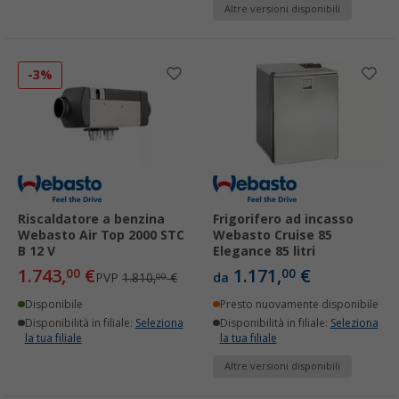
Altre versioni disponibili
-3%
Riscaldatore a benzina
Frigorifero ad incasso
Webasto Air Top 2000 STC
Webasto Cruise 85
B 12 V
Elegance 85 litri
1.743,
€
1.171,
€
00
00
PVP
1.810,
€
da
00
Disponibile
Presto nuovamente disponibile
Disponibilità in filiale:
Seleziona
Disponibilità in filiale:
Seleziona
la tua filiale
la tua filiale
Altre versioni disponibili