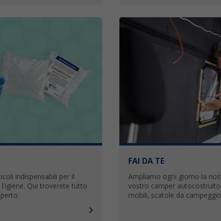
FAI DA TE
coli indispensabili per il
Ampliamo ogni giorno la nostr
 l'igiene. Qui troverete tutto
vostro camper autocostruito. C
aperto.
mobili, scatole da campeggio 
troveranno qui tutto per il l