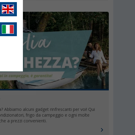
?
? Abbiamo alcuni gadget rinfrescanti per voi! Qui
condizionatori, frigo da campeggio e ogni molte
che a prezzi convenienti.