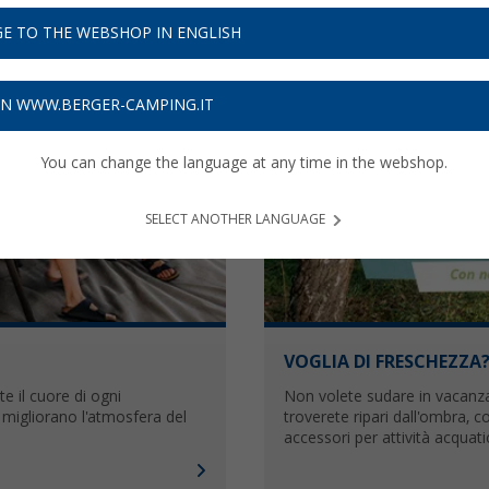
E TO THE WEBSHOP IN ENGLISH
ON WWW.BERGER-CAMPING.IT
You can change the language at any time in the webshop.
SELECT ANOTHER LANGUAGE
VOGLIA DI FRESCHEZZA
te il cuore di ogni
Non volete sudare in vacanza
migliorano l'atmosfera del
troverete ripari dall'ombra, 
accessori per attività acquati