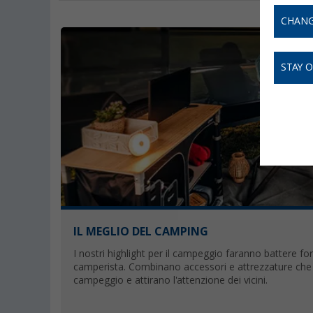
CHANG
STAY 
IL MEGLIO DEL CAMPING
I nostri highlight per il campeggio faranno battere for
camperista. Combinano accessori e attrezzature che 
campeggio e attirano l'attenzione dei vicini.