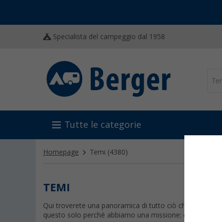
Specialista del campeggio dal 1958
Tutte le categorie
Homepage
Temi
(4380)
TEMI
Qui troverete una panoramica di tutto ciò che vi interess
questo solo perchè abbiamo una missione: dotare tutti i