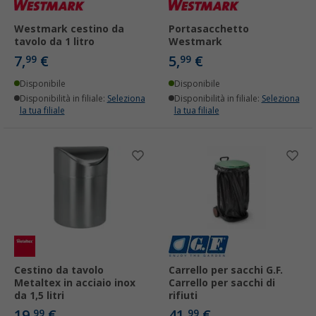
Westmark cestino da
Portasacchetto
tavolo da 1 litro
Westmark
7,
€
5,
€
99
99
Disponibile
Disponibile
Disponibilità in filiale:
Seleziona
Disponibilità in filiale:
Seleziona
la tua filiale
la tua filiale
Cestino da tavolo
Carrello per sacchi G.F.
Metaltex in acciaio inox
Carrello per sacchi di
da 1,5 litri
rifiuti
19,
€
41,
€
99
99