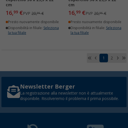
cm
cm
16,
€
16,
€
99
99
PVP
20,
€
PVP
20,
€
95
95
Presto nuovamente disponibile
Presto nuovamente disponibile
Disponibilità in filiale:
Seleziona
Disponibilità in filiale:
Seleziona
la tua filiale
la tua filiale
1
2
Newsletter Berger
La registrazione alla newsletter non è attualmente
disponibile. Risolveremo il problema il prima possibile.