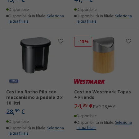
Disponibile
Disponibile
Disponibilità in filiale:
Seleziona
Disponibilità in filiale:
Seleziona
la tua filiale
la tua filiale
-13%
Cestino Rotho Pila con
Cestino Westmark Tapas
meccanismo a pedale 2 x
+ Friends
10 litri
24,
€
99
PVP
28,
€
99
28,
€
99
Disponibile
Disponibile
Disponibilità in filiale:
Seleziona
la tua filiale
Disponibilità in filiale:
Seleziona
la tua filiale