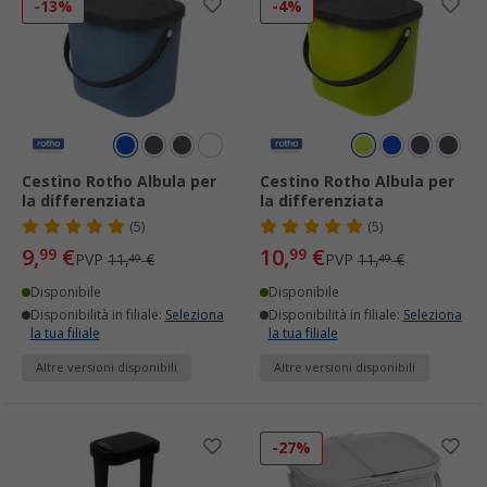
-13%
-4%
Cestino Rotho Albula per
Cestino Rotho Albula per
la differenziata
la differenziata
(5)
(5)
9,
€
10,
€
99
99
PVP
11,
€
PVP
11,
€
49
49
Disponibile
Disponibile
Disponibilità in filiale:
Seleziona
Disponibilità in filiale:
Seleziona
la tua filiale
la tua filiale
Altre versioni disponibili
Altre versioni disponibili
-27%