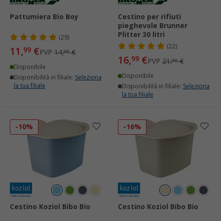
Pattumiera Bio Boy
Cestino per rifiuti
pieghevole Brunner
Plitter 30 litri
(29)
(22)
11,
€
99
PVP
14,
€
90
16,
€
99
PVP
21,
€
90
Disponibile
Disponibile
Disponibilità in filiale:
Seleziona
la tua filiale
Disponibilità in filiale:
Seleziona
la tua filiale
-10%
-16%
Cestino Koziol Bibo Bio
Cestino Koziol Bibo Bio