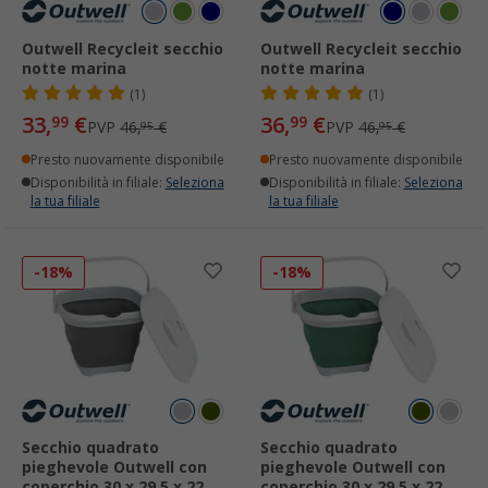
Outwell Recycleit secchio
Outwell Recycleit secchio
notte marina
notte marina
(1)
(1)
33,
€
36,
€
99
99
PVP
46,
€
PVP
46,
€
95
95
Presto nuovamente disponibile
Presto nuovamente disponibile
Disponibilità in filiale:
Seleziona
Disponibilità in filiale:
Seleziona
la tua filiale
la tua filiale
-18%
-18%
Secchio quadrato
Secchio quadrato
pieghevole Outwell con
pieghevole Outwell con
coperchio 30 x 29,5 x 22
coperchio 30 x 29,5 x 22