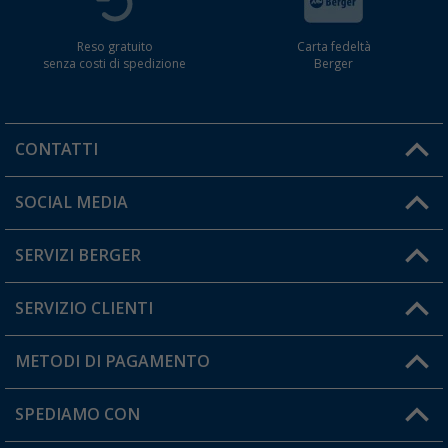
Reso gratuito
Carta fedeltà
senza costi di spedizione
Berger
CONTATTI
Orari di apertura del servizio:
SOCIAL MEDIA
Lun. - Ven.: 08:00 - 17:00
SERVIZI BERGER
Hai una domanda?
SERVIZIO CLIENTI
Diventare rivenditori
Il mio Account
METODI DI PAGAMENTO
Informazioni sulla spedizione
I miei Preferiti
Resi
SPEDIAMO CON
Carta fedeltà Berger