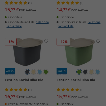
(1)
(1)
15,
€
14,
€
99
99
PVP
17,
€
PVP
17,
€
95
95
Disponibile
Disponibile
Disponibilità in filiale:
Seleziona
Disponibilità in filiale:
Seleziona
la tua filiale
la tua filiale
-5%
-10%
Cestino Koziol Bibo Bio
Cestino Koziol Bibo Bio
(1)
(1)
16,
€
15,
€
99
99
PVP
17,
€
PVP
17,
€
95
95
Presto nuovamente disponibile
Disponibile