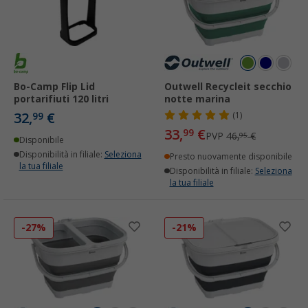
Bo-Camp Flip Lid
Outwell Recycleit secchio
portarifiuti 120 litri
notte marina
32,
€
99
(1)
33,
€
99
PVP
46,
€
95
Disponibile
Disponibilità in filiale:
Seleziona
Presto nuovamente disponibile
la tua filiale
Disponibilità in filiale:
Seleziona
la tua filiale
-27%
-21%