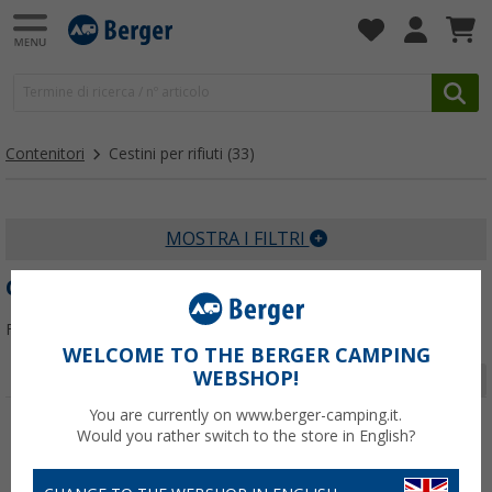
Contenitori
Cestini per rifiuti
(33)
MOSTRA I FILTRI
CESTINI PER RIFIUTI
Filtrare per:
WELCOME TO THE BERGER CAMPING
WEBSHOP!
Pagina 1 da 2
You are currently on www.berger-camping.it.
Would you rather switch to the store in English?
-47%
-57%