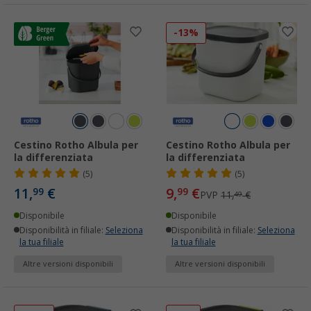
-13%
Cestino Rotho Albula per
Cestino Rotho Albula per
la differenziata
la differenziata
(5)
(5)
11,
€
9,
€
99
99
PVP
11,
€
49
Disponibile
Disponibile
Disponibilità in filiale:
Seleziona
Disponibilità in filiale:
Seleziona
la tua filiale
la tua filiale
Altre versioni disponibili
Altre versioni disponibili