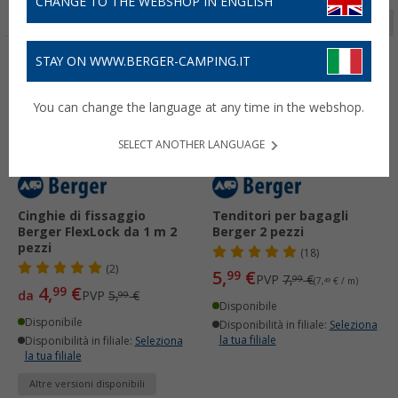
CHANGE TO THE WEBSHOP IN ENGLISH
Pagina 1 da 3
STAY ON WWW.BERGER-CAMPING.IT
-16%
-25%
You can change the language at any time in the webshop.
SELECT ANOTHER LANGUAGE
Cinghie di fissaggio
Tenditori per bagagli
Berger FlexLock da 1 m 2
Berger 2 pezzi
pezzi
(18)
(2)
5,
€
99
PVP
7,
€
99
(7,
49
€ / m)
4,
€
99
da
PVP
5,
€
99
Disponibile
Disponibile
Disponibilità in filiale:
Seleziona
la tua filiale
Disponibilità in filiale:
Seleziona
la tua filiale
Altre versioni disponibili