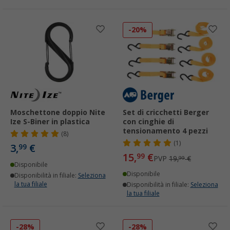
-20%
Moschettone doppio Nite
Set di cricchetti Berger
Ize S-Biner in plastica
con cinghie di
tensionamento 4 pezzi
(8)
(1)
3,
€
99
15,
€
99
PVP
19,
€
99
Disponibile
Disponibile
Disponibilità in filiale:
Seleziona
la tua filiale
Disponibilità in filiale:
Seleziona
la tua filiale
-28%
-28%