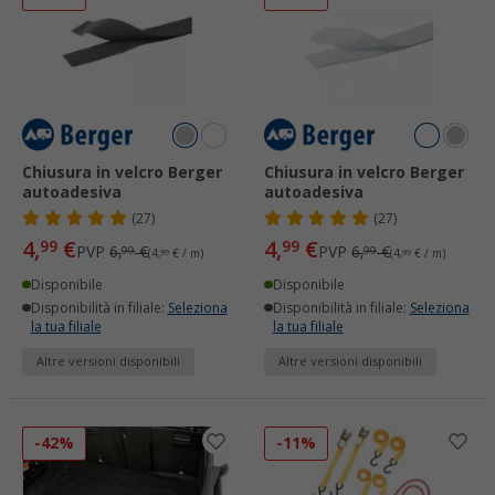
Chiusura in velcro Berger
Chiusura in velcro Berger
autoadesiva
autoadesiva
(27)
(27)
4,
€
4,
€
99
99
PVP
6,
€
PVP
6,
€
99
99
(4,
99
€ / m)
(4,
99
€ / m)
Disponibile
Disponibile
Disponibilità in filiale:
Seleziona
Disponibilità in filiale:
Seleziona
la tua filiale
la tua filiale
Altre versioni disponibili
Altre versioni disponibili
-42%
-11%