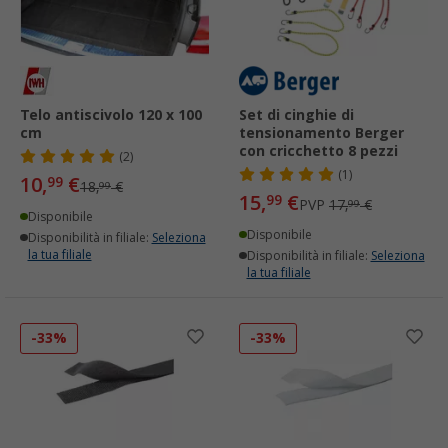
Telo antiscivolo 120 x 100
Set di cinghie di
cm
tensionamento Berger
con cricchetto 8 pezzi
(2)
(1)
10,
€
99
18,
€
99
15,
€
99
PVP
17,
€
99
Disponibile
Disponibile
Disponibilità in filiale:
Seleziona
la tua filiale
Disponibilità in filiale:
Seleziona
la tua filiale
-33%
-33%