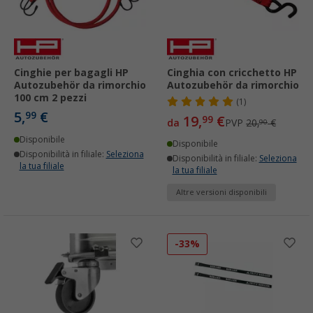
Cinghie per bagagli HP
Cinghia con cricchetto HP
Autozubehör da rimorchio
Autozubehör da rimorchio
100 cm 2 pezzi
(1)
5,
€
99
19,
€
99
da
PVP
20,
€
90
Disponibile
Disponibile
Disponibilità in filiale:
Seleziona
Disponibilità in filiale:
Seleziona
la tua filiale
la tua filiale
Altre versioni disponibili
-33%