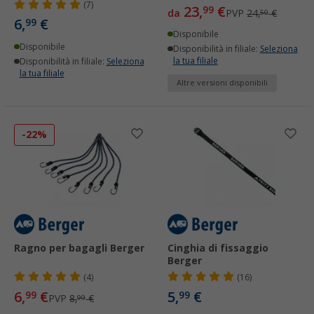
(7)
23,
€
99
da
PVP
24,
€
50
6,
€
99
Disponibile
Disponibile
Disponibilità in filiale:
Seleziona
la tua filiale
Disponibilità in filiale:
Seleziona
la tua filiale
Altre versioni disponibili
-22%
Ragno per bagagli Berger
Cinghia di fissaggio
Berger
(4)
(16)
6,
€
5,
€
99
99
PVP
8,
€
99