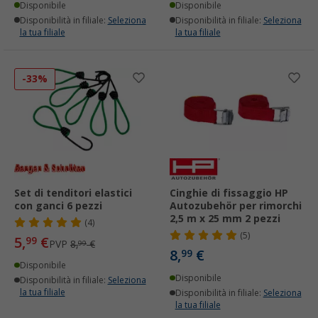
Disponibile
Disponibile
Disponibilità in filiale:
Seleziona
Disponibilità in filiale:
Seleziona
la tua filiale
la tua filiale
-33%
Set di tenditori elastici
Cinghie di fissaggio HP
con ganci 6 pezzi
Autozubehör per rimorchi
2,5 m x 25 mm 2 pezzi
(4)
(5)
5,
€
99
PVP
8,
€
99
8,
€
99
Disponibile
Disponibile
Disponibilità in filiale:
Seleziona
la tua filiale
Disponibilità in filiale:
Seleziona
la tua filiale