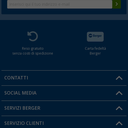
Reso gratuito
Carta fedeltà
senza costi di spedizione
Berger
CONTATTI
Orari di apertura del servizio:
SOCIAL MEDIA
Lun. - Ven.: 08:00 - 17:00
SERVIZI BERGER
Hai una domanda?
SERVIZIO CLIENTI
Diventare rivenditori