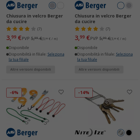
Chiusura in velcro Berger
Chiusura in velcro Berger
da cucire
da cucire
(7)
(7)
3,
€
3,
€
99
99
PVP
5,
€
PVP
5,
€
99
99
(3,
99
€ / m)
(3,
99
€ / m)
Disponibile
Disponibile
Disponibilità in filiale:
Seleziona
Disponibilità in filiale:
Seleziona
la tua filiale
la tua filiale
Altre versioni disponibili
Altre versioni disponibili
-6%
-14%