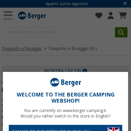
Aperti tutto Agosto!
Trasporto e fissaggio
Trasporto e fissaggio
(61)
MOSTRA I FILTRI
TRASPORTO E FISSAGGIO PER IL
CAMPEGGIO
WELCOME TO THE BERGER CAMPING
Hier findest du Spanngurte, Gepäckspanner, Karabiner, Anti-
WEBSHOP!
Rutschmatten und weiteres Transportzubehör zum Befestigen,
You are currently on www.berger-camping.it.
Fixieren und Transportieren deiner Campingausrüstung.
Per
Would you rather switch to the store in English?
saperne di più su
Trasporto e fissaggio
...
Filtrare per: