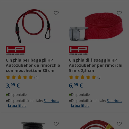
Cinghia per bagagli HP
Cinghia di fissaggio HP
Autozubehör da rimorchio
Autozubehör per rimorchi
con moschettoni 80 cm
5 m x 2,5 cm
(4)
(5)
3,
€
6,
€
99
99
Disponibile
Disponibile
Disponibilità in filiale:
Seleziona
Disponibilità in filiale:
Seleziona
la tua filiale
la tua filiale