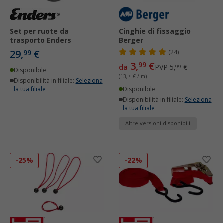
Set per ruote da
Cinghie di fissaggio
trasporto Enders
Berger
29,
€
99
(24)
3,
€
99
da
PVP
5,
€
99
Disponibile
(13,
30
€ / m)
Disponibilità in filiale:
Seleziona
la tua filiale
Disponibile
Disponibilità in filiale:
Seleziona
la tua filiale
Altre versioni disponibili
-25%
-22%