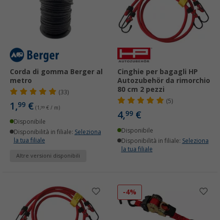
Corda di gomma Berger al
Cinghie per bagagli HP
metro
Autozubehör da rimorchio
80 cm 2 pezzi
(33)
(5)
1,
€
99
(1,
99
€ / m)
4,
€
99
Disponibile
Disponibile
Disponibilità in filiale:
Seleziona
la tua filiale
Disponibilità in filiale:
Seleziona
la tua filiale
Altre versioni disponibili
-4%