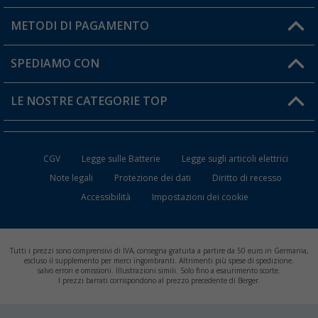
Il mio Account
METODI DI PAGAMENTO
Informazioni sulla spedizione
I miei Preferiti
Resi
SPEDIAMO CON
Carta fedeltà Berger
Stato del mio ordine
LE NOSTRE CATEGORIE TOP
FAQ e Contatti
Accessori per Caravan e Camper
CGV
Legge sulle Batterie
Legge sugli articoli elettrici
WC da Campeggio
Note legali
Protezione dei dati
Diritto di recesso
Accessibilità
Impostazioni dei cookie
Mobili per il Campeggio
Frigo Portatili
Tutti i prezzi sono comprensivi di IVA, consegna gratuita a partire da 50 euro in Germania,
Climatizzatori per Camper
escluso il supplemento per merci ingombranti. Altrimenti più spese di spedizione.
salvo errori e omissioni. Illustrazioni simili. Solo fino a esaurimento scorte.
I prezzi barrati corrispondono al prezzo precedente di Berger.
Batterie