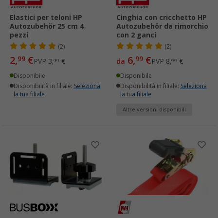
Elastici per teloni HP
Cinghia con cricchetto HP
Autozubehör 25 cm 4
Autozubehör da rimorchio
pezzi
con 2 ganci
(2)
(2)
2,
€
6,
€
99
99
PVP
3,
€
da
PVP
8,
€
99
99
Disponibile
Disponibile
Disponibilità in filiale:
Seleziona
Disponibilità in filiale:
Seleziona
la tua filiale
la tua filiale
Altre versioni disponibili