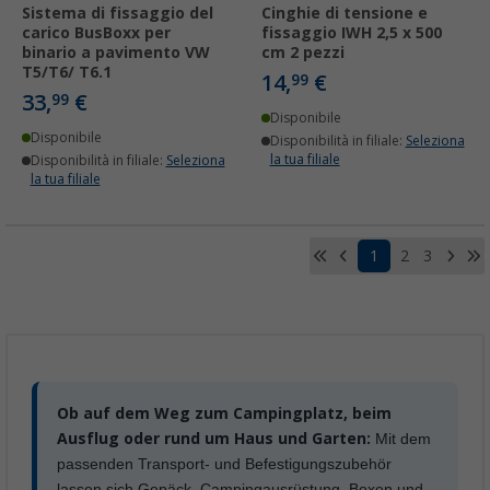
Sistema di fissaggio del
Cinghie di tensione e
carico BusBoxx per
fissaggio IWH 2,5 x 500
binario a pavimento VW
cm 2 pezzi
T5/T6/ T6.1
14,
€
99
33,
€
99
Disponibile
Disponibile
Disponibilità in filiale:
Seleziona
la tua filiale
Disponibilità in filiale:
Seleziona
la tua filiale
1
2
3
Ob auf dem Weg zum Campingplatz, beim
Ausflug oder rund um Haus und Garten:
Mit dem
passenden Transport- und Befestigungszubehör
lassen sich Gepäck, Campingausrüstung, Boxen und