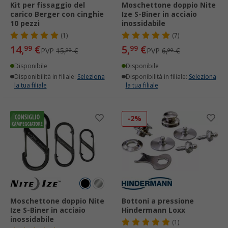
Kit per fissaggio del
Moschettone doppio Nite
carico Berger con cinghie
Ize S-Biner in acciaio
10 pezzi
inossidabile
(1)
(7)
14,
€
5,
€
99
99
PVP
15,
€
PVP
6,
€
99
99
Disponibile
Disponibile
Disponibilità in filiale:
Seleziona
Disponibilità in filiale:
Seleziona
la tua filiale
la tua filiale
-2%
Moschettone doppio Nite
Bottoni a pressione
Ize S-Biner in acciaio
Hindermann Loxx
inossidabile
(1)