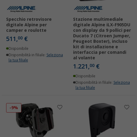
Specchio retrovisore
Stazione multimediale
digitale Alpine per
digitale Alpine iLX-F905DU
camper e roulotte
con display da 9 pollici per
Ducato 7 (Citroen Jumper,
511,
€
00
Peugeot Boxter), incluso
kit di installazione e
Disponibile
interfaccia per comandi
Disponibilità in filiale:
Seleziona
al volante
la tua filiale
1.221,
€
00
Disponibile
Disponibilità in filiale:
Seleziona
la tua filiale
-9%