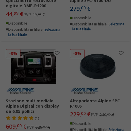
specchietto retrovisore
Alpine SPC-R100-DU
digitale DME-R1200
279,
€
00
44,
€
99
PVP
49,
€
90
Disponibile
Disponibile
Disponibilità in filiale:
Seleziona
la tua filiale
Disponibilità in filiale:
Seleziona
la tua filiale
-3%
-8%
Stazione multimediale
Altoparlante Alpine SPC
Alpine Digital con display
R100S
da 6,95 pollici
229,
€
00
PVP
249,
€
00
(1)
Disponibile
609,
€
00
PVP
629,
€
00
Disponibilità in filiale:
Seleziona