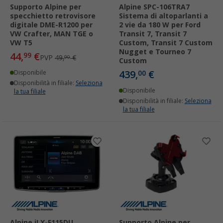
Supporto Alpine per
Alpine SPC-106TRA7
specchietto retrovisore
Sistema di altoparlanti a
digitale DME-R1200 per
2 vie da 180 W per Ford
VW Crafter, MAN TGE o
Transit 7, Transit 7
VW T5
Custom, Transit 7 Custom
Nugget e Tourneo 7
44,
€
99
PVP
49,
€
90
Custom
439,
€
Disponibile
00
Disponibilità in filiale:
Seleziona
Disponibile
la tua filiale
Disponibilità in filiale:
Seleziona
la tua filiale
Alpine iLX-F115DU
Supporto Alpine per