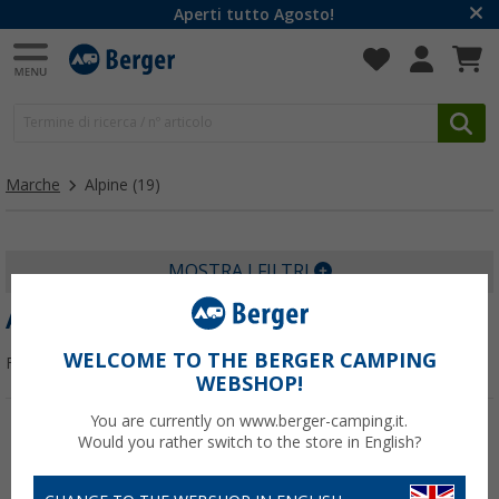
Aperti tutto Agosto!
Marche
Alpine
(19)
MOSTRA I FILTRI
ALPINE
WELCOME TO THE BERGER CAMPING
Filtrare per:
WEBSHOP!
You are currently on www.berger-camping.it.
Would you rather switch to the store in English?