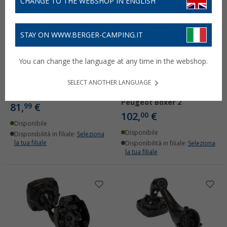
CHANGE TO THE WEBSHOP IN ENGLISH
STAY ON WWW.BERGER-CAMPING.IT
Cavo di prolunga per
Supporto Alpine per
You can change the language at any time in the webshop.
telecamera Alpine KWX-
specchietto retrovisore
DM01 per specchietto
digitale DME-R1200 per
SELECT ANOTHER LANGUAGE
retrovisore digitale
Fiat Ducato 3, Fiat Ducato
Alpine DME-R1200 da 10 m
8, Citroën Jumper 2 o
Peugeot Boxer 2
81,
€
99
102,
€
00
Disponibile
Disponibile
Disponibilità in filiale:
Seleziona
la tua filiale
Disponibilità in filiale:
Seleziona
la tua filiale