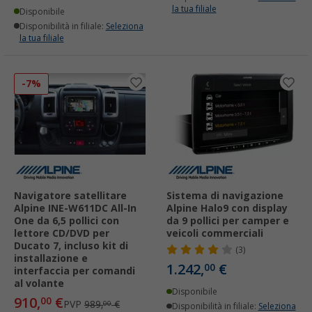
la tua filiale
Disponibile
Disponibilità in filiale:
Seleziona
la tua filiale
-7%
Navigatore satellitare
Sistema di navigazione
Alpine INE-W611DC All-In
Alpine Halo9 con display
One da 6,5 pollici con
da 9 pollici per camper e
lettore CD/DVD per
veicoli commerciali
Ducato 7, incluso kit di
(3)
installazione e
1.242,
€
00
interfaccia per comandi
al volante
Disponibile
910,
€
00
PVP
989,
€
00
Disponibilità in filiale:
Seleziona