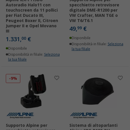
Autoradio Halo11 con
specchietto retrovisore
touchscreen da 11 pollici
digitale DME-R1200 per
per Fiat Ducato III,
VW Crafter, MAN TGE o
Peugeot Boxer II, Citroen
VW T6/T6.1
Jumper II e Opel Movano
49,
€
99
III
1.331,
€
00
Disponibile
Disponibilità in filiale:
Seleziona
Disponibile
la tua filiale
Disponibilità in filiale:
Seleziona
la tua filiale
-9%
Supporto Alpine per
Sistema di altoparlanti