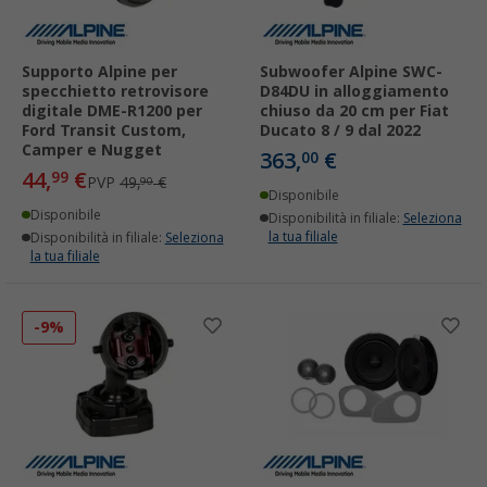
Supporto Alpine per
Subwoofer Alpine SWC-
specchietto retrovisore
D84DU in alloggiamento
digitale DME-R1200 per
chiuso da 20 cm per Fiat
Ford Transit Custom,
Ducato 8 / 9 dal 2022
Camper e Nugget
363,
€
00
44,
€
99
PVP
49,
€
90
Disponibile
Disponibile
Disponibilità in filiale:
Seleziona
la tua filiale
Disponibilità in filiale:
Seleziona
la tua filiale
-9%