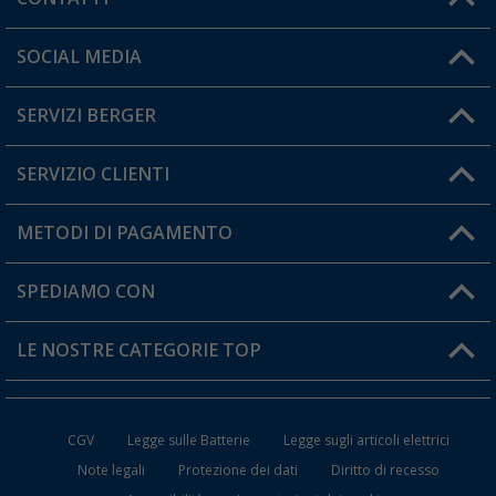
Orari di apertura del servizio:
SOCIAL MEDIA
Lun. - Ven.: 08:00 - 17:00
SERVIZI BERGER
Hai una domanda?
SERVIZIO CLIENTI
Diventare rivenditori
Il mio Account
METODI DI PAGAMENTO
Informazioni sulla spedizione
I miei Preferiti
Resi
SPEDIAMO CON
Carta fedeltà Berger
Stato del mio ordine
LE NOSTRE CATEGORIE TOP
FAQ e Contatti
Accessori per Caravan e Camper
CGV
Legge sulle Batterie
Legge sugli articoli elettrici
WC da Campeggio
Note legali
Protezione dei dati
Diritto di recesso