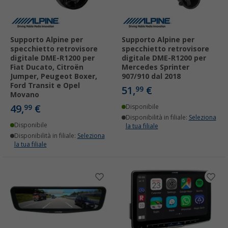
Supporto Alpine per
Supporto Alpine per
specchietto retrovisore
specchietto retrovisore
digitale DME-R1200 per
digitale DME-R1200 per
Fiat Ducato, Citroën
Mercedes Sprinter
Jumper, Peugeot Boxer,
907/910 dal 2018
Ford Transit e Opel
51,
€
99
Movano
49,
€
99
Disponibile
Disponibilità in filiale:
Seleziona
Disponibile
la tua filiale
Disponibilità in filiale:
Seleziona
la tua filiale