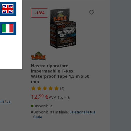
-18%
i per
Nastro riparatore
impermeabile T-Rex
Waterproof Tape 1,5 m x 50
mm
(4)
12,
€
99
PVP
15,
€
99
 la tua
Disponibile
Disponibilità in filiale:
Seleziona la tua
filiale