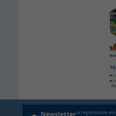
Nas
16
Di
Dis
fili
La registrazione alla
Newsletter