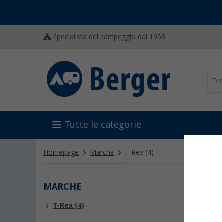
Specialista del campeggio dal 1958
Tutte le categorie
Homepage
Marche
T-Rex
(4)
MARCHE
T-RE
T-Rex (4)