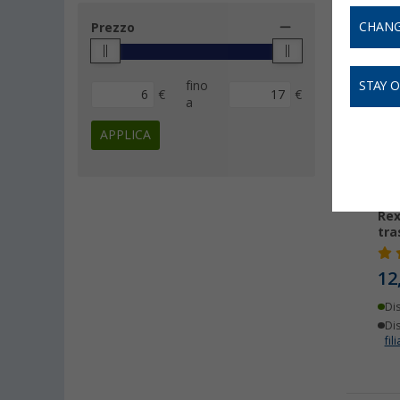
CHANG
Prezzo
fino
STAY 
€
€
a
APPLICA
Nas
Rex
tra
12
Di
Dis
fili