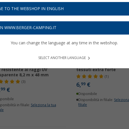
E TO THE WEBSHOP IN ENGLISH
ON WWW.BERGER-CAMPING.IT
You can change the language at any time in the webshop.
SELECT ANOTHER LANGUAGE
tro adesivo riparatore T-
Nastro adesivo T-Rex Min
 resistente ai raggi UV
tessuti extra forte
sparente 8,2 m x 48 mm
(1)
(3)
6,
€
99
,
€
99
Disponibile
sponibile
Disponibilità in filiale:
Seleziona
filiale
ponibilità in filiale:
Seleziona la tua
ale