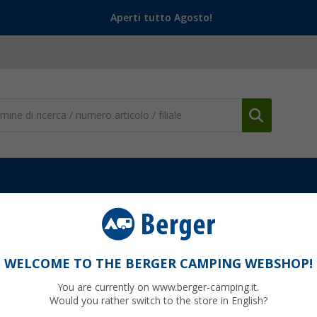
Aperti tutto Agosto!
WELCOME TO THE BERGER CAMPING WEBSHOP!
X
You are currently on www.berger-camping.it.
Would you rather switch to the store in English?