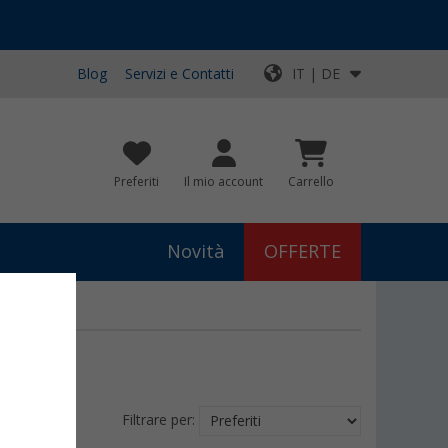
Blog
Servizi e Contatti
IT | DE
Preferiti
Il mio account
Carrello
Novità
OFFERTE
Filtrare per: