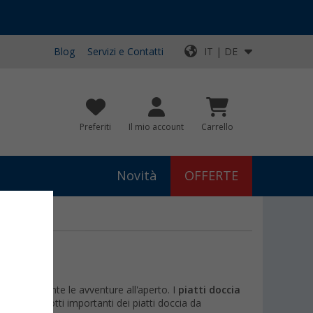
Blog
Servizi e Contatti
IT | DE
Preferiti
Il mio account
Carrello
Novità
OFFERTE
onale durante le avventure all'aperto. I
piatti doccia
ti e prodotti importanti dei piatti doccia da