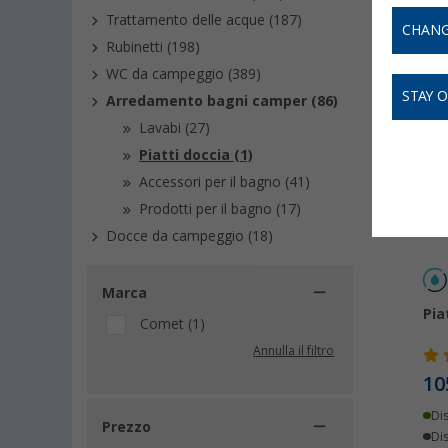
campegg
Trattamento delle acque (187)
CHANG
Rubinetti (198)
WC da campeggio (389)
STAY 
Arredamento bagni camper (86)
Lavabi (27)
Piatti doccia (1)
Accessori per il bagno (41)
Prodotti per il bagno (17)
Docce da campeggio (18)
Marca
Pia
Comet (1)
Annulla il filtro
10
Di
Prezzo
Dis