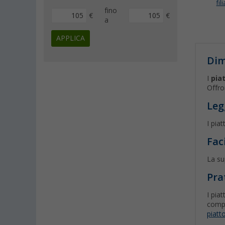
fili
fino
€
€
a
APPLICA
Dim
I
pia
Offro
Leg
I pia
Fac
La su
Pra
I pia
compa
piatt