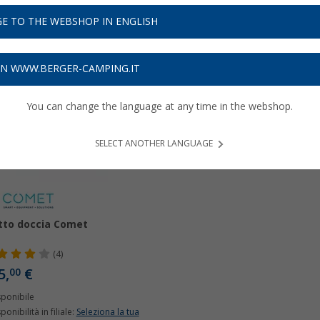
io:
Per saperne di più su
Piatti doccia
...
E TO THE WEBSHOP IN ENGLISH
ON WWW.BERGER-CAMPING.IT
You can change the language at any time in the webshop.
SELECT ANOTHER LANGUAGE
tto doccia Comet
(4)
5,
€
00
sponibile
ponibilità in filiale:
Seleziona la tua