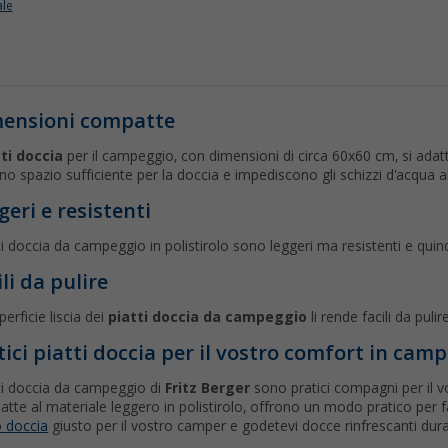
ale
ensioni compatte
tti doccia
per il campeggio, con dimensioni di circa 60x60 cm, si adat
no spazio sufficiente per la doccia e impediscono gli schizzi d'acqua al
geri e resistenti
tti doccia da campeggio in polistirolo sono leggeri ma resistenti e quind
ili da pulire
perficie liscia dei
piatti doccia da campeggio
li rende facili da pul
tici piatti doccia per il vostro comfort in cam
tti doccia da campeggio di
Fritz Berger
sono pratici compagni per il 
tte al materiale leggero in polistirolo, offrono un modo pratico per far
o doccia
giusto per il vostro camper e godetevi docce rinfrescanti dur