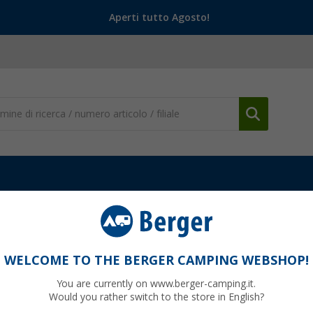
Aperti tutto Agosto!
amper
Piatti doccia
(1)
WELCOME TO THE BERGER CAMPING WEBSHOP!
TI DOCCIA
You are currently on www.berger-camping.it.
 doccia da campeggio
offrono una comoda soluzione per l'igiene pers
Would you rather switch to the store in English?
sono un'opzione salvaspazio, soprattutto nei camper. Ecco alcuni aspet