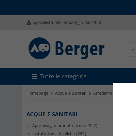
Specialista del campeggio dal 1958
Tutte le categorie
Homepage
Acque e Sanitari
Arredamento bagni c
ACQUE E SANITARI
PIAT
Approvvigionamento acqua (342)
I
piatti
compatti 
Installazioni idrauliche (280)