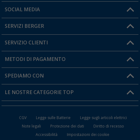
Orari di apertura del servizio:
SOCIAL MEDIA
Lun. - Ven.: 08:00 - 17:00
SERVIZI BERGER
Hai una domanda?
SERVIZIO CLIENTI
Diventare rivenditori
Il mio Account
METODI DI PAGAMENTO
Informazioni sulla spedizione
I miei Preferiti
Resi
SPEDIAMO CON
Carta fedeltà Berger
Stato del mio ordine
LE NOSTRE CATEGORIE TOP
FAQ e Contatti
Accessori per Caravan e Camper
CGV
Legge sulle Batterie
Legge sugli articoli elettrici
WC da Campeggio
Note legali
Protezione dei dati
Diritto di recesso
Accessibilità
Impostazioni dei cookie
Mobili per il Campeggio