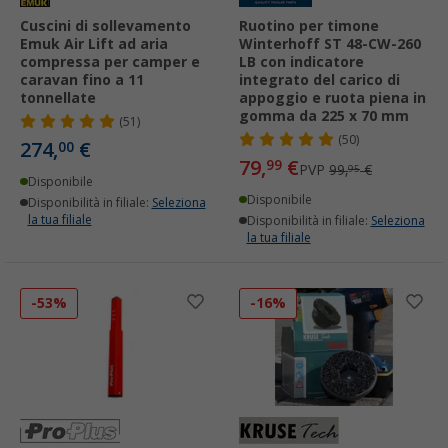
Cuscini di sollevamento
Ruotino per timone
Emuk Air Lift ad aria
Winterhoff ST 48-CW-260
compressa per camper e
LB con indicatore
caravan fino a 11
integrato del carico di
tonnellate
appoggio e ruota piena in
gomma da 225 x 70 mm
(51)
(50)
274,
€
00
79,
€
99
PVP
99,
€
95
Disponibile
Disponibile
Disponibilità in filiale:
Seleziona
la tua filiale
Disponibilità in filiale:
Seleziona
la tua filiale
-53%
-16%