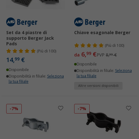
Set da 4 piastre di
Chiave esagonale Berger
supporto Berger Jack
Pads
(
Più di
100)
(
Più di
100)
6,
€
99
da
PVP
8,
€
99
14,
€
99
Disponibile
Disponibile
Disponibilità in filiale:
Seleziona
la tua filiale
Disponibilità in filiale:
Seleziona
la tua filiale
Altre versioni disponibili
-7%
-7%