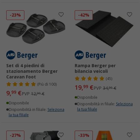
-23%
-42%
Set di 4 piedini di
Rampa Berger per
stazionamento Berger
bilancia veicoli
Caravan Foot
(45)
(
Più di
100)
19,
€
99
PVP
34,
€
99
9,
€
99
PVP
12,
€
99
Disponibile
Disponibile
Disponibilità in filiale:
Seleziona
la tua filiale
Disponibilità in filiale:
Seleziona
la tua filiale
-27%
-33%