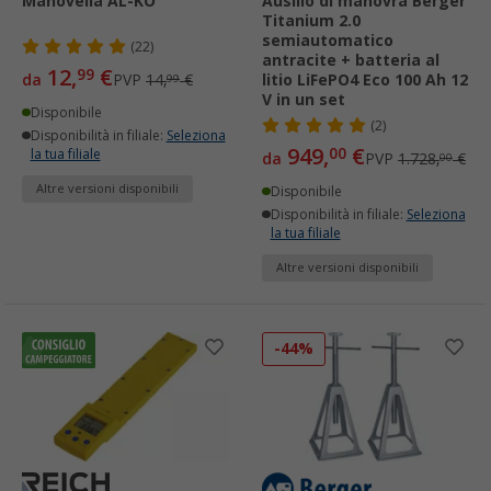
Manovella AL-KO
Ausilio di manovra Berger
Titanium 2.0
semiautomatico
(22)
antracite + batteria al
12,
€
99
da
PVP
14,
€
litio LiFePO4 Eco 100 Ah 12
99
V in un set
Disponibile
(2)
Disponibilità in filiale:
Seleziona
949,
€
00
la tua filiale
da
PVP
1.728,
€
00
Altre versioni disponibili
Disponibile
Disponibilità in filiale:
Seleziona
la tua filiale
Altre versioni disponibili
-44%