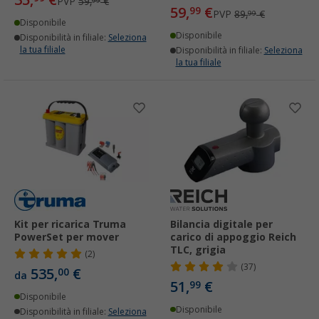
35,
€
PVP
59,
€
99
59,
€
99
PVP
89,
€
99
Disponibile
Disponibile
Disponibilità in filiale:
Seleziona
la tua filiale
Disponibilità in filiale:
Seleziona
la tua filiale
Kit per ricarica Truma
Bilancia digitale per
PowerSet per mover
carico di appoggio Reich
TLC, grigia
(2)
(37)
535,
€
00
da
51,
€
99
Disponibile
Disponibile
Disponibilità in filiale:
Seleziona