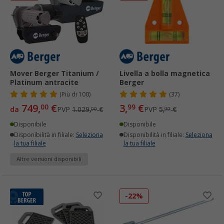
Mover Berger Titanium /
Livella a bolla magnetica
Platinum antracite
Berger
(
Più di
100)
(37)
749,
€
3,
€
00
99
da
PVP
1.029,
€
PVP
5,
€
00
99
Disponibile
Disponibile
Disponibilità in filiale:
Seleziona
Disponibilità in filiale:
Seleziona
la tua filiale
la tua filiale
Altre versioni disponibili
-22%