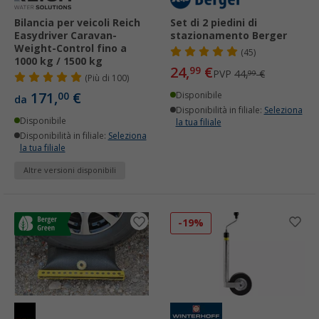
Bilancia per veicoli Reich
Set di 2 piedini di
Easydriver Caravan-
stazionamento Berger
Weight-Control fino a
(45)
1000 kg / 1500 kg
24,
€
99
PVP
44,
€
99
(
Più di
100)
171,
€
00
Disponibile
da
Disponibilità in filiale:
Seleziona
Disponibile
la tua filiale
Disponibilità in filiale:
Seleziona
la tua filiale
Altre versioni disponibili
-19%