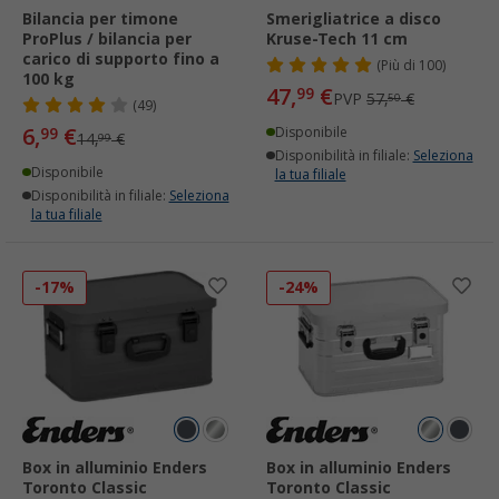
Bilancia per timone
Smerigliatrice a disco
ProPlus / bilancia per
Kruse-Tech 11 cm
carico di supporto fino a
(
Più di
100)
100 kg
47,
€
99
PVP
57,
€
50
(49)
6,
€
99
Disponibile
14,
€
99
Disponibilità in filiale:
Seleziona
Disponibile
la tua filiale
Disponibilità in filiale:
Seleziona
la tua filiale
-17%
-24%
Box in alluminio Enders
Box in alluminio Enders
Toronto Classic
Toronto Classic