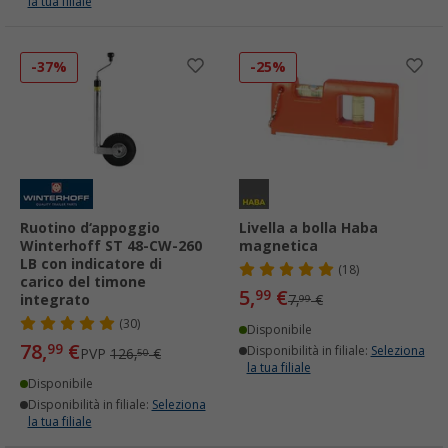
la tua filiale
-37%
-25%
Ruotino d‘appoggio
Livella a bolla Haba
Winterhoff ST 48-CW-260
magnetica
LB con indicatore di
(18)
carico del timone
5,
€
99
integrato
7,
€
99
(30)
Disponibile
78,
€
99
Disponibilità in filiale:
Seleziona
PVP
126,
€
50
la tua filiale
Disponibile
Disponibilità in filiale:
Seleziona
la tua filiale