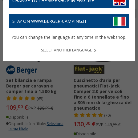
CHANGE TO THE WEBSHOP IN ENGLISH
Pagina 1 da 11
STAY ON WWW.BERGER-CAMPING.IT
-45%
-12%
You can change the language at any time in the webshop.
SELECT ANOTHER LANGUAGE
Set bilancia e rampa
Cuscinetto d'aria per
Berger per caravan e
pneumatici Flat-Jack
camper fino a 1.500 kg
Camper 2.0 per veicoli
fino a 6 tonnellate e fino
(65)
a 305 mm di larghezza del
109,
€
00
PVP
199,
€
pneumatico
00
(70)
Disponibile
130,
€
00
Disponibilità in filiale:
Seleziona
PVP
149,
€
00
la tua filiale
Disponibile