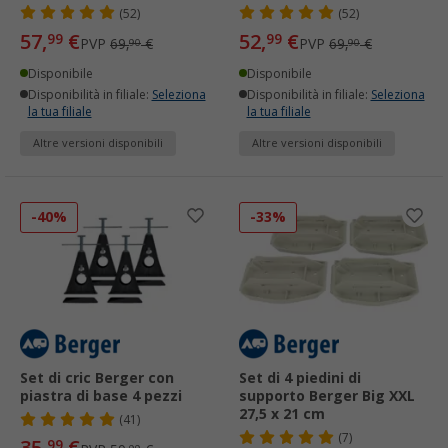
(52)
(52)
57,
€
52,
€
99
99
PVP
69,
€
PVP
69,
€
90
90
Disponibile
Disponibile
Disponibilità in filiale:
Seleziona
Disponibilità in filiale:
Seleziona
la tua filiale
la tua filiale
Altre versioni disponibili
Altre versioni disponibili
-40%
-33%
Set di cric Berger con
Set di 4 piedini di
piastra di base 4 pezzi
supporto Berger Big XXL
27,5 x 21 cm
(41)
(7)
99