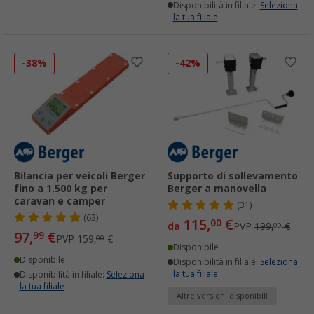
Disponibilità in filiale:
Seleziona
la tua filiale
-38%
-42%
Bilancia per veicoli Berger
Supporto di sollevamento
fino a 1.500 kg per
Berger a manovella
caravan e camper
(31)
(63)
115,
€
00
da
PVP
199,
€
00
97,
€
99
PVP
159,
€
00
Disponibile
Disponibile
Disponibilità in filiale:
Seleziona
la tua filiale
Disponibilità in filiale:
Seleziona
la tua filiale
Altre versioni disponibili