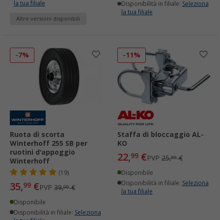
la tua filiale
Disponibilità in filiale:
Seleziona
la tua filiale
Altre versioni disponibili
-7%
-11%
Ruota di scorta
Staffa di bloccaggio AL-
Winterhoff 255 SB per
KO
ruotini d'appoggio
22,
€
99
PVP
25,
€
99
Winterhoff
(19)
Disponibile
Disponibilità in filiale:
Seleziona
35,
€
99
PVP
39,
€
00
la tua filiale
Disponibile
Disponibilità in filiale:
Seleziona