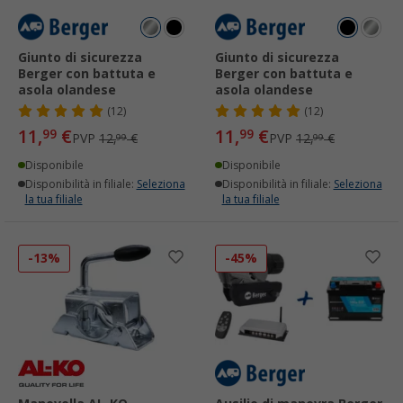
Giunto di sicurezza
Giunto di sicurezza
Berger con battuta e
Berger con battuta e
asola olandese
asola olandese
(12)
(12)
11,
€
11,
€
99
99
PVP
12,
€
PVP
12,
€
99
99
Disponibile
Disponibile
Disponibilità in filiale:
Seleziona
Disponibilità in filiale:
Seleziona
la tua filiale
la tua filiale
-13%
-45%